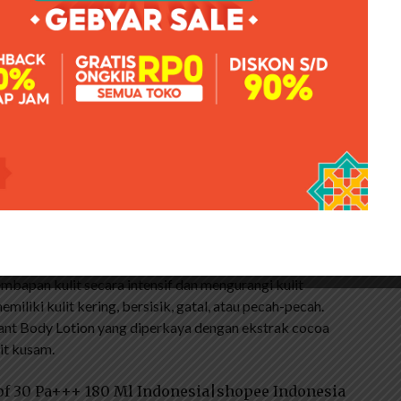
t Anda bingung, namun Anda bisa memilih sesuai
ggunakan produk yang tepat, kulit, rambut, dan bibir
view produk body care biar readers gak bosen karena
k yang mau aku review kali ini adalah body lotion dari
oa Radiant dan Vaseline Lotion Healthy Putih Sempurna!
 karena Vaseline sudah lama ada di Indonesia dan
t terdekat. Selain itu, kualitas Vaseline body lotion
 bertanya kepada saya tentang lotion tubuh merek apotek
ran adalah Vaseline! Ini bisa dimaklumi karena saya sudah
 SMP hampir 10 tahun lalu.
di 2 kategori utama. Kategori pertama adalah perawatan
mbapan kulit secara intensif dan mengurangi kulit
iliki kulit kering, bersisik, gatal, atau pecah-pecah.
diant Body Lotion yang diperkaya dengan ekstrak cocoa
it kusam.
Spf 30 Pa+++ 180 Ml Indonesia|shopee Indonesia