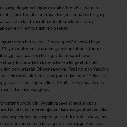
 tua yang elegan, sehingga mudah dibedakan dengan
 di atas, produk ini diperkaya dengan cocoa butter yang
kan kilau kulit, membuat kulit kita lebih cerah,
h dan lebih lembut dan lebih sehat!
ungan cocoa butter-nya. Secara spesifik, meski kaya,
t lho! Saya sudah mencoba menggunakan lotion ini untuk
t tinggi dan pasti berkeringat. Salah satu hewan
 body lotion adalah karena terasa lengket di kulit
tas dan berkeringat. Oh apa rasanya! Tapi dengan Vaseline
tau licin meski aktivitas saya padat dan berat! Selain itu,
nggalkan residu lengket/licin di kulit setelahnya. Aroma
t, manis dan menenangkan.
i tentang produk ini. Awalnya saya sangat skeptis
produk ini dapat meremajakan dan mengembalikan kilau
it saya dan penghalang yang bagus untuk atopik. Wow, saya
n produk ini selama kurang lebih 2 minggu, kulit saya