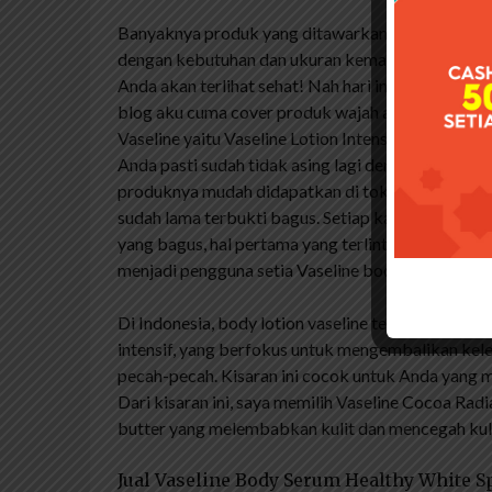
Banyaknya produk yang ditawarkan tentu membua
dengan kebutuhan dan ukuran kemasan. Dengan men
Anda akan terlihat sehat! Nah hari ini aku mau re
blog aku cuma cover produk wajah aja ya
Produ
Vaseline yaitu Vaseline Lotion Intensive Care Coc
Anda pasti sudah tidak asing lagi dengan merk ini
produknya mudah didapatkan di toko dan supermarke
sudah lama terbukti bagus. Setiap kali seseorang
yang bagus, hal pertama yang terlintas dalam piki
menjadi pengguna setia Vaseline body lotion sejak
Di Indonesia, body lotion vaseline terbagi menja
intensif, yang berfokus untuk mengembalikan kele
pecah-pecah. Kisaran ini cocok untuk Anda yang mem
Dari kisaran ini, saya memilih Vaseline Cocoa Ra
butter yang melembabkan kulit dan mencegah kul
Jual Vaseline Body Serum Healthy White 