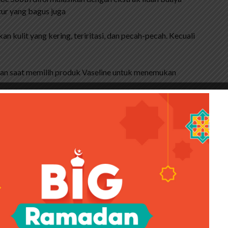
ur yang bagus juga
 kulit yang kering, teriritasi, dan pecah-pecah. Kecuali
ikan saat memilih produk Vaseline untuk menemukan
:
, Anda harus mengatasi masalah kulit Anda. Misalnya
i produk Vaseline yang mengandung bahan pencerah dan
1
khusus pria yang memiliki masalah wajah seperti jerawat,
rti 7 gram, 50 ml dan 100 ml. Sebenarnya ada