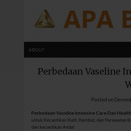
Skip
to
content
ABOUT
Perbedaan Vaseline I
W
Posted on
Decemb
Perbedaan Vaseline Intensive Care Dan Healt
untuk Kecantikan Kulit, Rambut, dan Perawatan B
dan kecantikan Anda!