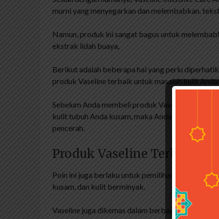
murni yang menyegarkan dan melembabkan. tekst
Namun, produk ini sangat bagus untuk melembabkan
ekstrak lidah buaya,
Berikut adalah beberapa hal yang perlu diperhat
produk Vaseline terbaik untuk masalah kulit Anda
Sebelum Anda membeli produk Vaseline yang tepat
kulit tubuh Anda kusam, maka Anda harus mencar
pencerah.
Produk Vaseline Terbaik 202
Poin ini juga berlaku untuk pemilihan sabun muka 
kusam, dan kulit berminyak.
Vaseline juga dikemas dalam berbagai ukuran sepe