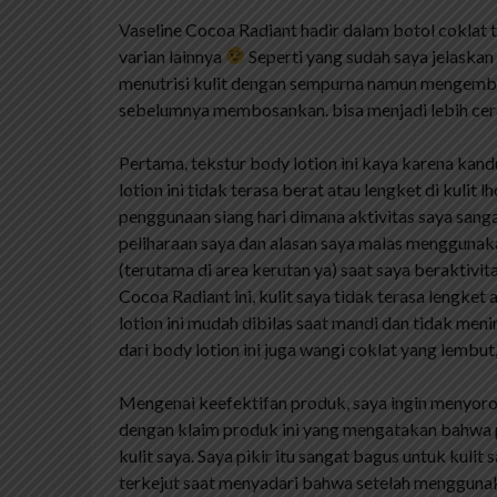
Vaseline Cocoa Radiant hadir dalam botol coklat
varian lainnya
Seperti yang sudah saya jelaskan
menutrisi kulit dengan sempurna namun mengembali
sebelumnya membosankan. bisa menjadi lebih cera
Pertama, tekstur body lotion ini kaya karena kand
lotion ini tidak terasa berat atau lengket di kuli
penggunaan siang hari dimana aktivitas saya sanga
peliharaan saya dan alasan saya malas menggunakan
(terutama di area kerutan ya) saat saya beraktivi
Cocoa Radiant ini, kulit saya tidak terasa lengket a
lotion ini mudah dibilas saat mandi dan tidak meni
dari body lotion ini juga wangi coklat yang lembu
Mengenai keefektifan produk, saya ingin menyorot
dengan klaim produk ini yang mengatakan bahwa 
kulit saya. Saya pikir itu sangat bagus untuk kul
terkejut saat menyadari bahwa setelah menggunaka