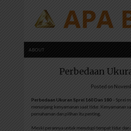
Skip
to
content
ABOUT
Perbedaan Ukura
Posted on
Novemb
Perbedaan Ukuran Sprei 160 Dan 180
– Sprei m
menunjang kenyamanan saat tidur. Kenyamanan san
pemahaman dan pilihan itu penting.
Meski perannya untuk menutupi tempat tidur dan g