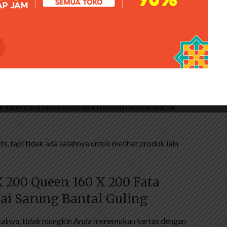
 keras, jangan membelinya meskipun harganya murah.
idur Anda.
, besar dan satu warna campur. Ini akan menghidupkan
lihlah pola yang sesuai dengan kepribadian Anda.
 bersenang-senang, maka Anda memilih kertas dan tema
ipe kalem, biasanya Anda akan memilih warna-warna
s, tapi tidak ada salahnya untuk melihat produk lain
X 200 Queen 160 X 200 Fata
ai Sarung Bantal Guling
salnya, tidak mungkin Anda menemukan kertas dengan