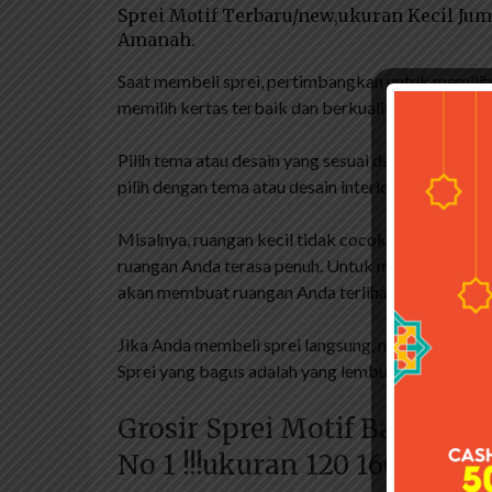
Sprei Motif Terbaru/new,ukuran Kecil Jumb
Amanah.
Saat membeli sprei, pertimbangkan untuk memilih
memilih kertas terbaik dan berkualitas.
Pilih tema atau desain yang sesuai dengan desai
pilih dengan tema atau desain interior kamar tidur.
Misalnya, ruangan kecil tidak cocok menggunakan
ruangan Anda terasa penuh. Untuk melakukannya, p
akan membuat ruangan Anda terlihat lebih besar.
Jika Anda membeli sprei langsung, maka Anda bis
Sprei yang bagus adalah yang lembut dan sejuk.
Grosir Sprei Motif Bagus !!b
No 1 !!!ukuran 120 160 180 20