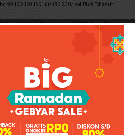
o 90 100 120 140 160 180 200,real Pick Dijamin
 warna dan tema. Karena Anda dapat berbicara tentang
n ruangan. Pastikan untuk mencocokkan warna yang Anda
 kertas dan pola berukuran besar, karena akan membuat
ilih tema netral atau warna terang, karena kertas biasa
a menguji kualitas bahannya dengan menyentuh sprei.
isa Cod!!harga Murah Kwalitas
0