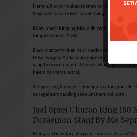
Namun, jika permukaan kertas terlihat kasar dan
Daun dan bahan keras dapat mengurangi kualitas t
Kalau masih bingung bisa pilih yang kecil, sedang
tampilan kamar Anda.
Daun mencerminkan kepribadian seseorang, jadi pi
Misalnya, jika Anda adalah tipe orang yang suka
yang berwarna-warni. Atau misalnya, jika Anda t
kalem dan tema netral.
Setiap orang harus bersemangat tentang merek. Eit
sebagai pembanding sebelum membeli sprei.
Jual Sprei Ukuran King 180 
Doraemon Stanf By Me Sepr
Mengapa tidak terpaku pada satu merek saja? Pa