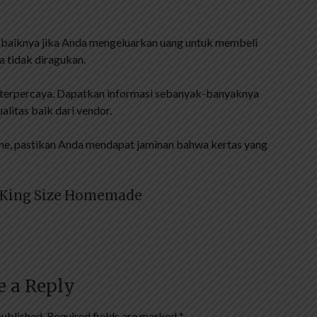
da baiknya jika Anda mengeluarkan uang untuk membeli
a tidak diragukan.
ng terpercaya. Dapatkan informasi sebanyak-banyaknya
litas baik dari vendor.
ne, pastikan Anda mendapat jaminan bahwa kertas yang
0 King Size Homemade
e a Reply
published.
Required fields are marked
*