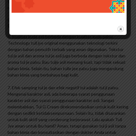
tentu halal, tapi tidak ada salahnya untuk mengecek dan
mengambilnya kembali.
Contoh Soal Pilihan Ganda Ketahanan Pangan Industri
Dan Energi
5. Kualitas kuda asli berbeda dengan kualitas kuda palsu.
Technology tull jye original menggunakan teknologi terkini
dengan bahan pemutih terbaik yang aman digunakan. Tekstur
tul je asli dan aroma tul je asli juga berbeda dengan tekstur dan
aroma tul je palsu. Bau tulje asli memang kuat, tapi tidak sekuat
bahan kimia. Selain itu, bahan tulle jee palsu juga mengandung
bahan kimia yang berbahaya bagi kulit.
7. Efek samping tul je dan efek negatif tul adalah tul ji palsu.
Mengenai karakter asli, ada beberapa syarat penggunaan
karakter asli dan syarat penggunaan karakter asli. Sangat
melembabkan, Tul G Cream direkomendasikan untuk kulit kering
dengan sedikit ketidaksempurnaan. Selain itu, tidak disarankan
untuk kulit aktif yang cenderung berjerawat. Lalu apakah Tull
Jye aman untuk ibu hamil? Aman, tetapi gunakan tul ji asli tanpa
bahan kimia dan konsultasikan dengan dokter Anda untuk