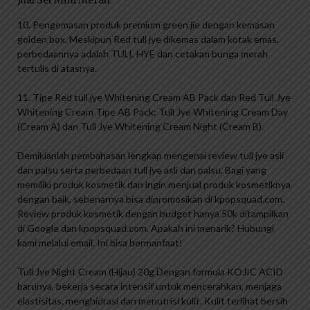
Jual Set Mini Merah
10. Pengemasan produk premium green jie dengan kemasan
golden box. Meskipun Red tull jye dikemas dalam kotak emas,
perbedaannya adalah TULL HYE dan cetakan bunga merah
tertulis di atasnya.
11. Tipe Red tull jye Whitening Cream AB Pack dan Red Tull Jye
Whitening Cream Tipe AB Pack: Tull Jye Whitening Cream Day
(Cream A) dan Tull Jye Whitening Cream Night (Cream B).
Demikianlah pembahasan lengkap mengenai review tull jye asli
dan palsu serta perbedaan tull jye asli dan palsu. Bagi yang
memiliki produk kosmetik dan ingin menjual produk kosmetiknya
dengan baik, sebenarnya bisa dipromosikan di kpopsquad.com.
Review produk kosmetik dengan budget hanya 50k ditampilkan
di Google dan kpopsquad.com. Apakah ini menarik? Hubungi
kami melalui email. Ini bisa bermanfaat!
Tull Jye Night Cream (Hijau) 20g Dengan formula KOJIC ACID
barunya, bekerja secara intensif untuk mencerahkan, menjaga
elastisitas, menghidrasi dan menutrisi kulit. Kulit terlihat bersih