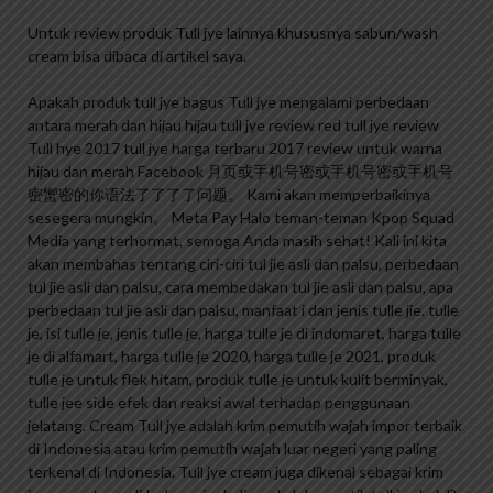
Untuk review produk Tull jye lainnya khususnya sabun/wash
cream bisa dibaca di artikel saya.
Apakah produk tull jye bagus Tull jye mengalami perbedaan
antara merah dan hijau hijau tull jye review red tull jye review
Tull hye 2017 tull jye harga terbaru 2017 review untuk warna
hijau dan merah Facebook 月页或手机号密或手机号密或手机号
密蠁密的你语法了了了了问题。 Kami akan memperbaikinya
sesegera mungkin。 Meta Pay Halo teman-teman Kpop Squad
Media yang terhormat, semoga Anda masih sehat! Kali ini kita
akan membahas tentang ciri-ciri tul jie asli dan palsu, perbedaan
tul jie asli dan palsu, cara membedakan tul jie asli dan palsu, apa
perbedaan tul jie asli dan palsu, manfaat i dan jenis tulle jie. tulle
je, isi tulle je, jenis tulle je, harga tulle je di indomaret, harga tulle
je di alfamart, harga tulle je 2020, harga tulle je 2021, produk
tulle je untuk flek hitam, produk tulle je untuk kulit berminyak,
tulle jee side efek dan reaksi awal terhadap penggunaan
jelatang. Cream Tull jye adalah krim pemutih wajah impor terbaik
di Indonesia atau krim pemutih wajah luar negeri yang paling
terkenal di Indonesia. Tull jye cream juga dikenal sebagai krim