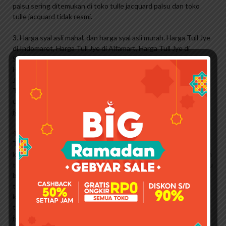
palsu sering ditemukan di toko tulle jacquard palsu dan toko
tulle jacquard tidak resmi.
3. Harga syal asli mahal, dan harga syal asli murah. Harga Tull Jye
di Indomaret, Harga Tull Jye di Alfamart, Harga Tull Jye di
Shopee, Harga Tull Jye di Lazada, Harga Tull Jye di Bukalapak,
Harga Tull Jye di Tokopedia, Harga Tull Jye di Blibli, Harga Tull
Jye di Supermarket, Tull Jye harga di convenience store, harga
Tull Jye di harga Kimiya Pharma je, harga krim sore dari Rp dan
umumnya sama. Hingga 160.000 rubel. 265.000 tull nambah size
jye.
4. Bungkus tul jye asli berbeda dengan bungkus tul jye palsu.
Tull jye expired date atau tanggal kadaluarsa tull jye pada
kemasan asli tull jye, np BPOM tull jye dan tulisan pada kemasan
tull jye terjaga dan tidak hilang. Sebaliknya bungkus tull jye palsu
banyak huruf tull jye yang hilang, bungkus tull jye tidak ada
tanggal kadaluwarsa, bungkus tull jye tidak ada BPOM, dan
kualitas kemasan tull jye mudah rusak. Produk Tull jye yang
terdaftar di BPOM tentu saja menjawab apakah kosmetik Tull
jye halal atau tidak. Kalau sudah beredar dan terdaftar di BPOM