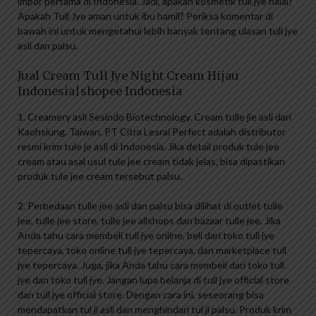
impor pertama di Indonesia. Jadi, apakah kosmetik tull jye halal?
Apakah Tull Jye aman untuk ibu hamil? Periksa komentar di
bawah ini untuk mengetahui lebih banyak tentang ulasan tull jye
asli dan palsu.
Jual Cream Tull Jye Night Cream Hijau
Indonesia|shopee Indonesia
1. Creamery asli Sesindo Biotechnology. Cream tulle jie asli dari
Kaohsiung, Taiwan. PT Citra Lesrai Perfect adalah distributor
resmi krim tule je asli di Indonesia. Jika detail produk tule jee
cream atau asal usul tule jee cream tidak jelas, bisa dipastikan
produk tule jee cream tersebut palsu.
2. Perbedaan tulle jee asli dan palsu bisa dilihat di outlet tulle
jee, tulle jee store, tulle jee allshops dan bazaar tulle jee. Jika
Anda tahu cara membeli tull jye online, beli dari toko tull jye
tepercaya, toko online tull jye tepercaya, dan marketplace tull
jye tepercaya. Juga, jika Anda tahu cara membeli dari toko tull
jye dan toko tull jye. Jangan lupa belanja di tull jye official store
dan tull jye official store. Dengan cara ini, seseorang bisa
mendapatkan tul ji asli dan menghindari tul ji palsu. Produk krim