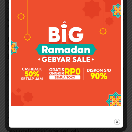
Google saja nomor seri pada simbol branding. Jika cocok berarti
asli. Eh, mereka masih bersikeras bahwa angka-angka itu bisa
dipalsukan. Terakhir saya tulis, kalau masih kurang yakin silahkan
ke tempat parkir terdekat agar tasnya didrop oleh penjual untuk
autentikasi.
Jual Handnag Clutch Coach Men
Double Zipper Wallet Ori Signature
Embos Tas
Ternyata, ia mengaku temannya di arisan menuduh KW membeli
manganya di Mangga Dua karena tidak memiliki tanda tangan di
dalam mobil. Aku terlalu gugup, jadi aku mengeluh. Eeeem…
Itu kemudian diizinkan. Sepertinya saya benar-benar perlu
membuat nama merek untuk pendidikan pembeli dan pengecer.
Pernah ketika saya di Jeddah saya membawa kotak kardus mobil,
saya juga mengirimkan tautan kepada teman-teman saya yang
menunjukkan perbedaan antara mobil asli dan replika. Jadi
walaupun sedang belanja, mereka bisa membedakan diri tanpa
harus saya teriakkan “Ini yang asli looh”.