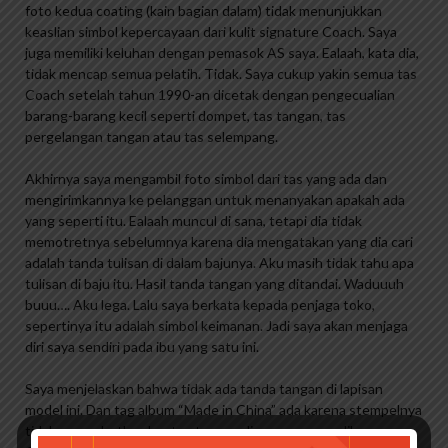
foto kedua coating (kain bagian dalam) tidak menunjukkan
keaslian simbol kepercayaan dari kulit signature Coach. Saya
juga memiliki keluhan dengan pemasok AS saya. Ealaah, kata dia,
tidak mencap semua pelatih. Tidak. Saya cukup yakin semua tas
Coach setelah tahun 1990-an dicetak dengan pengecualian
barang-barang kecil seperti dompet, tas tangan, tas
pergelangan tangan atau tas selempang.
Akhirnya saya mengambil foto simbol dari tas yang ada dan
mengirimkannya ke pelanggan untuk menanyakan apakah ada
yang seperti itu. Ealaah muncul di sana, tetapi dia tidak
memotretnya sebelumnya karena dia mengatakan yang dia cari
adalah tanda tulisan di dalam bajunya. Aku masih tidak tahu apa
tulisan di baju itu. Hasil tanda tangan yang ditandai. Waduuuh
buuu…. Aku lega. Lalu saya berkata kepada penjaga toko,
sepertinya itu adalah simbol keimanan. Jadi saya akan menjaga
diri saya sendiri pada ibu yang satu ini.
Saya menjelaskan bahwa tidak ada tanda tangan di lapisan
model ini. Dan tag album “Made in China” ada karena stempelnya
tidak menyebutkan buatan tangan di negara mana. Jika ragu,