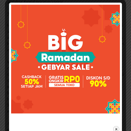
aktivitas formal maupun santai.
Model Tas Yang Diprediksi Tren 2018
Hingga saat ini distribusi Jims Honey telah berkembang pesat di
seluruh Indonesia, dengan lebih dari 50.000 pengecer online
dari Sabang hingga Merauke. Perkembangan ini menjadikan Jims
Honey sebagai merek fashion online nomor satu di pasar tas dan
dompet kulit lokal di Indonesia.
Website resmi distributor dan supplier produk Jims Honey asli
dan terpercaya. Kami menjual berbagai macam tas wanita,
dompet wanita dan jam tangan. Kami ingin menghadirkan inovasi
dan memperkenalkan cara berpikir baru terhadap tren saat ini di
mana setiap wanita Indonesia dapat menikmati produk
berkualitas tinggi tanpa harus menguras kantong. Brand Jims
Honey terkenal dengan produknya yang sangat fashionable.
Subjek yang lucu dan imut, tetapi ada juga yang sederhana dan
menonjolkan sisi elegan seorang wanita.
Jimshoney pertama saya bernama Dompet Amalia. Selain
memiliki banyak bahan, dompet ini sangat bagus dan sangat