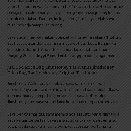
Saya membeli tas ini untuk bekerja, tetapi saya tidak merasa
seperti seorang wanita dengan tas ini, tas ini benar-benar untuk
remaja dan cukup banyak, saya sering membawa pulang kertas
untuk dikerjakan. Dan tas ini juga mengikuti saya sejak saya
mulai bekerja sampai sekarang
Saya sudah menggunakan dompet jimhoney ini selama 1 tahun.
Saat saya pakai, dompet ini sangat awet dan kuat. Bahannya
kulit sintetis, anti air dan tidak cepat kotor. Jahitan bagus.
Panjang 20 cm, tinggi 9 cm. Terlihat anggun dan sangat manis
Jual Cod Erica Bag Jims Honey Tas Wanita Jimshoney
Erica Bag Tas Jimshoney Original Tas Import
Jimshoney Wallet adalah koleksi saya gan, saya sangat
menyukainya karena desainnya kecil, simpel dan mudah dibawa
kemana-mana, dompet ini pertama kali saya beli produk
Jimshoney, tapi saya sudah lama ketagihan dengan produk lain.
Saya penggemar tas, saya merasa ada sesuatu yang hilang jika
saya keluar tanpa tas. Saya sangat suka tas yang sederhana,
tetapi pada saat yang sama bergaya. Jadi saat pertama kali