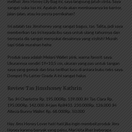
melihat Jims Honey Lily Bag ini, saya langsung jatuh cinta. Saya
sangat suka tas ini. Apakah Anda akan membawanya ke kantor,
jalan-jalan, atau ke pesta pernikahan?
Ini adalah tas Jimshoney yang sangat bagus, tas Talita, jadi saya
memberikan tas ini kepada ibu saya untuk ulang tahunnya dan
ternyata dia sangat menyukai desainnya yang stylish! Murah
tapi tidak murahan hehe
Produk saya adalah Melani Wallet pink, warna favorit saya.
Ukurannya sendiri 19×10,5 cm, ukuran yang pas untuk tangan
saya yang gemuk dan bisa terlihat lucu di antara buku teks saya.
Dompet Pu Latter Grade A ini sangat halus
Review Tas Jimshoney Kathrin
Tas JH Charlotte Rp. 195.000Rp. 139.000 JH Tas Clara Rp.
195.000Rp. 142.000 JH jam Rp8433. 230.000Rp. 126.000 JH
Allecia Bunny Wallet Rp. 68.000Rp. 50.000
Hay Jims Honey Lover hati-hati jika ingin membeli produk Jims
Honey karena banyak yang palsu, Mari kita lihat beberapa