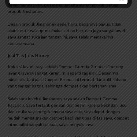
direkomendasikan, dan membuat kita menginginkan setiap
produk Jimshoney.
Desain produk Jimshoney sederhana, bahannya bagus, tidak
akan luntur walaupun dipakai setiap hari, dan juga sangat awet,
saya sangat suka jam tangan ini, saya selalu memakainya
kemana-mana
Jual Tas Jims Honey
Koleksi favorit saya adalah Dompet Brenda. Brenda si burung
layang-layang sangat keren. Ini seperti tas mini. Desainnya
minimalis, tapi pas. Dompet Brenda ini terbuat dari kulit safiano
yang sangat bagus, sehingga dompet akan bertahan lama
Salah satu koleksi Jimshoney saya adalah Dompet Gemma
Raccoon. Saya tertarik dengan dompet ini karena kecil dan lucu
dan ketika saya pergi ke mana saya mau, saya dapat dengan
mudah menggunakan dompet kecil yang pas di tas saya, dompet
ini memiliki banyak tempat, saya menyukainya