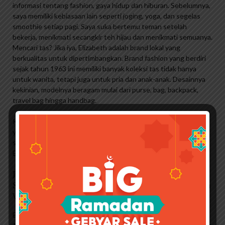
informasi tentang fashion, gaya hidup dan hiburan. Sebelumnya,
saya memiliki kebiasaan lain seperti joging, yoga, dan segelas
smoothie setiap pagi. Saya suka bertemu teman setelah
bekerja, menikmati secangkir teh hijau dan menikmati semuanya.
Mencari tas? Jika iya, Elizabeth adalah brand lokal yang
berkualitas untuk dipertimbangkan. Brand fashion yang berdiri
sejak tahun 1963 ini memiliki banyak koleksi tas tidak hanya
untuk wanita, tetapi juga untuk pria dan anak-anak. Desainnya
kekinian, modelnya beragam mulai dari purse, bag, backpack,
travel bag hingga handbag.
Kali ini kami akan membantu Anda mendapatkan tas Elizabeth
yang cantik dan bergaya yang bisa Anda kenakan dengan apa
saja. Kami akan menjelajahi berbagai koleksi dari seri tas
Elizabeth. Ada Emsio, Lorica, Pink Kiss dan Delco.
Jual Tas Ransel Punggung Wanita Cewek Nylon
Stylish Backpack Import Batam Korea Premium
Vip_bags Vip575
Elizabeth adalah brand fashion lokal yang didirikan pada tahun