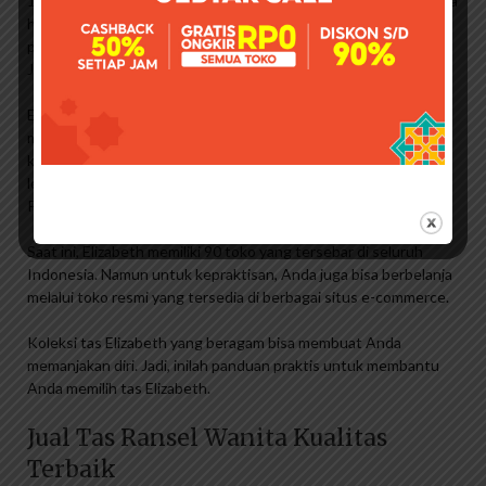
1963 oleh Handoko Subali dan Elizabeth Halim. Awalnya, Alžbeta
hanya memproduksi tas travel. Karena permintaan akan
produknya meningkat, Elizabeth membuat jenis tas lainnya.
Jenis tas lainnya antara lain tas wanita, tas pria, dan tas kerja.
Elizabeth dikenal dengan produk tasnya. Bahkan, brand ini juga
memproduksi fashion item lain seperti dompet, jam tangan,
kalung, dan sunglasses. Berkat inovasi berkelanjutan selama
lebih dari 50 tahun, Elizabeth dianugerahi Penghargaan
Perusahaan Legenda Hidup Indonesia 2019.
Saat ini, Elizabeth memiliki 90 toko yang tersebar di seluruh
Indonesia. Namun untuk kepraktisan, Anda juga bisa berbelanja
melalui toko resmi yang tersedia di berbagai situs e-commerce.
Koleksi tas Elizabeth yang beragam bisa membuat Anda
memanjakan diri. Jadi, inilah panduan praktis untuk membantu
Anda memilih tas Elizabeth.
Jual Tas Ransel Wanita Kualitas
Terbaik