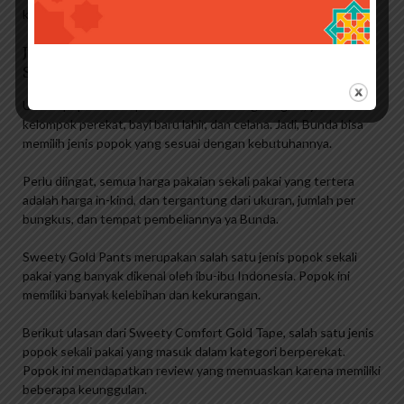
kebutuhan si kecil serta budget Anda.
Jual Sweety Silver Pants
S66/m60/m38/l54/xl44/xxl36
Ulasan popok sekali pakai ini terdiri dari tiga bagian, yaitu
kelompok perekat, bayi baru lahir, dan celana. Jadi, Bunda bisa
memilih jenis popok yang sesuai dengan kebutuhannya.
Perlu diingat, semua harga pakaian sekali pakai yang tertera
adalah harga in-kind, dan tergantung dari ukuran, jumlah per
bungkus, dan tempat pembeliannya ya Bunda.
Sweety Gold Pants merupakan salah satu jenis popok sekali
pakai yang banyak dikenal oleh ibu-ibu Indonesia. Popok ini
memiliki banyak kelebihan dan kekurangan.
Berikut ulasan dari Sweety Comfort Gold Tape, salah satu jenis
popok sekali pakai yang masuk dalam kategori berperekat.
Popok ini mendapatkan review yang memuaskan karena memiliki
beberapa keunggulan.