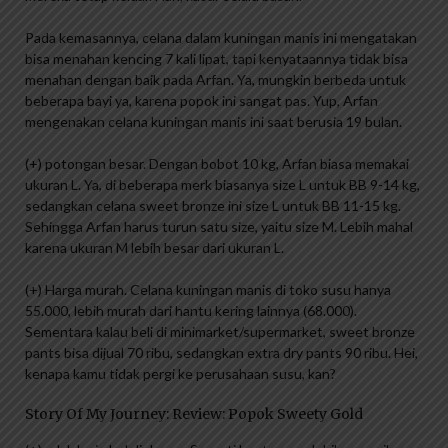
Pada kemasannya, celana dalam kuningan manis ini mengatakan
bisa menahan kencing 7 kali lipat, tapi kenyataannya tidak bisa
menahan dengan baik pada Arfan. Ya, mungkin berbeda untuk
beberapa bayi ya, karena popok ini sangat pas. Yup, Arfan
mengenakan celana kuningan manis ini saat berusia 19 bulan.
(+) potongan besar. Dengan bobot 10 kg, Arfan biasa memakai
ukuran L. Ya, di beberapa merk biasanya size L untuk BB 9-14 kg,
sedangkan celana sweet bronze ini size L untuk BB 11-15 kg.
Sehingga Arfan harus turun satu size, yaitu size M. Lebih mahal
karena ukuran M lebih besar dari ukuran L.
(+) Harga murah. Celana kuningan manis di toko susu hanya
55.000, lebih murah dari hantu kering lainnya (68.000).
Sementara kalau beli di minimarket/supermarket, sweet bronze
pants bisa dijual 70 ribu, sedangkan extra dry pants 90 ribu. Hei,
kenapa kamu tidak pergi ke perusahaan susu, kan?
Story Of My Journey: Review: Popok Sweety Gold