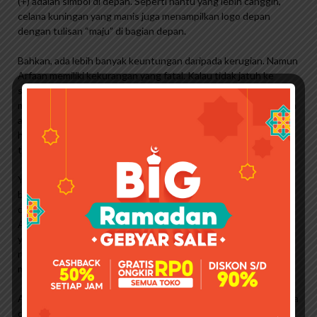
(+) adalah simbol di depan. Seperti hantu yang lebih canggih,
celana kuningan yang manis juga menampilkan logo depan
dengan tulisan “maju” di bagian depan.
Bahkan, ada lebih banyak keuntungan daripada kerugian. Namun
Arfaan memiliki kekurangan yang fatal. Kalau tidak jatuh ke
samping, saya ganti celana kuningan yang manis. Jika saya
mencoba untuk menghemat uang, mungkin pada siang hari saya
akan memakai celana bra yang manis, sedangkan pada malam
hari saya akan menggunakan lebih banyak celana kering yang
tahan terhadap sentuhan.
Ya, hanya ini review yang bisa saya berikan. Semuanya ditulis
berdasarkan pengalaman Anda. Tapi ingat, hanya karena tidak
cocok untuk bayi saya, bukan berarti tidak cocok untuk bayi
Anda, karena popok dapat disesuaikan. Namun, memilih popok
yang tepat sesuai dengan kebutuhan bayi Anda bisa sedikit
rumit. . Apalagi dengan banyaknya merek dan produk yang
memiliki standar tinggi sendiri.
Alhasil, Orami menghadirkan review popok sekali pakai yang bisa
dijadikan referensi popok yang realistis dan sesuai dengan