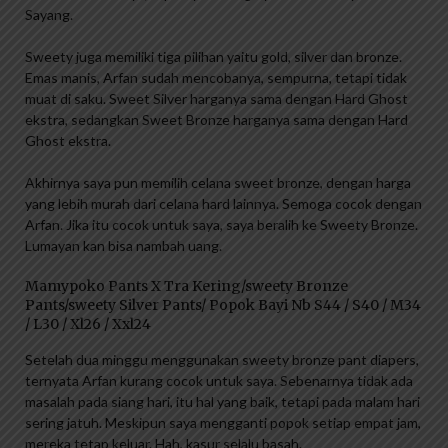
Sayang.
Sweety juga memiliki tiga pilihan yaitu gold, silver dan bronze.
Emas manis, Arfan sudah mencobanya, sempurna, tetapi tidak
muat di saku. Sweet Silver harganya sama dengan Hard Ghost
ekstra, sedangkan Sweet Bronze harganya sama dengan Hard
Ghost ekstra.
Akhirnya saya pun memilih celana sweet bronze, dengan harga
yang lebih murah dari celana hard lainnya. Semoga cocok dengan
Arfan. Jika itu cocok untuk saya, saya beralih ke Sweety Bronze.
Lumayan kan bisa nambah uang.
Mamypoko Pants X Tra Kering/sweety Bronze
Pants/sweety Silver Pants/ Popok Bayi Nb S44 / S40 / M34
/ L30 / Xl26 / Xxl24
Setelah dua minggu menggunakan sweety bronze pant diapers,
ternyata Arfan kurang cocok untuk saya. Sebenarnya tidak ada
masalah pada siang hari, itu hal yang baik, tetapi pada malam hari
sering jatuh. Meskipun saya mengganti popok setiap empat jam,
mereka tetap keluar. Hah, kasur selalu basah.