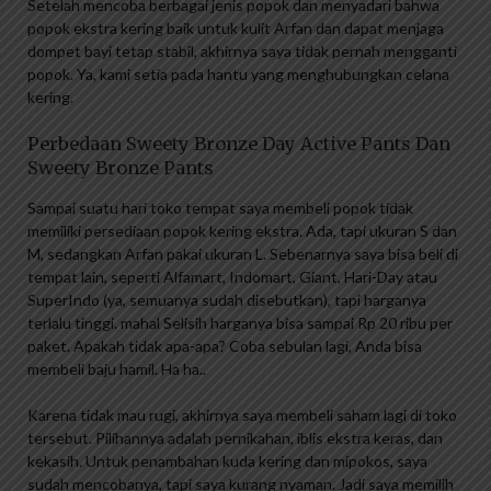
Setelah mencoba berbagai jenis popok dan menyadari bahwa
popok ekstra kering baik untuk kulit Arfan dan dapat menjaga
dompet bayi tetap stabil, akhirnya saya tidak pernah mengganti
popok. Ya, kami setia pada hantu yang menghubungkan celana
kering.
Perbedaan Sweety Bronze Day Active Pants Dan
Sweety Bronze Pants
Sampai suatu hari toko tempat saya membeli popok tidak
memiliki persediaan popok kering ekstra. Ada, tapi ukuran S dan
M, sedangkan Arfan pakai ukuran L. Sebenarnya saya bisa beli di
tempat lain, seperti Alfamart, Indomart, Giant, Hari-Day atau
SuperIndo (ya, semuanya sudah disebutkan), tapi harganya
terlalu tinggi. mahal Selisih harganya bisa sampai Rp 20 ribu per
paket. Apakah tidak apa-apa? Coba sebulan lagi, Anda bisa
membeli baju hamil. Ha ha..
Karena tidak mau rugi, akhirnya saya membeli saham lagi di toko
tersebut. Pilihannya adalah pernikahan, iblis ekstra keras, dan
kekasih. Untuk penambahan kuda kering dan mipokos, saya
sudah mencobanya, tapi saya kurang nyaman. Jadi saya memilih