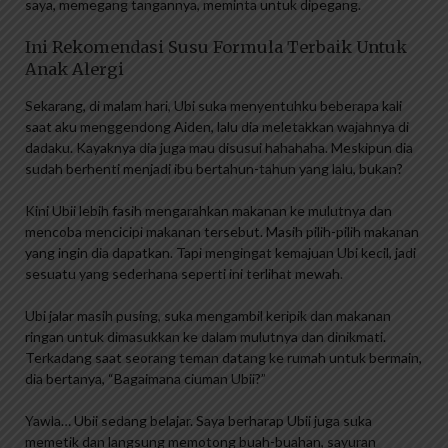
saya, memegang tangannya, meminta untuk dipegang.
Ini Rekomendasi Susu Formula Terbaik Untuk
Anak Alergi
Sekarang, di malam hari, Ubi suka menyentuhku beberapa kali
saat aku menggendong Aiden, lalu dia meletakkan wajahnya di
dadaku. Kayaknya dia juga mau disusui hahahaha. Meskipun dia
sudah berhenti menjadi ibu bertahun-tahun yang lalu, bukan?
Kini Ubii lebih fasih mengarahkan makanan ke mulutnya dan
mencoba mencicipi makanan tersebut. Masih pilih-pilih makanan
yang ingin dia dapatkan. Tapi mengingat kemajuan Ubi kecil, jadi
sesuatu yang sederhana seperti ini terlihat mewah.
Ubi jalar masih pusing, suka mengambil keripik dan makanan
ringan untuk dimasukkan ke dalam mulutnya dan dinikmati.
Terkadang saat seorang teman datang ke rumah untuk bermain,
dia bertanya, “Bagaimana ciuman Ubii?”
Yawla… Ubii sedang belajar. Saya berharap Ubii juga suka
memetik dan langsung memotong buah-buahan, sayuran