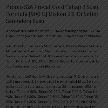
Promo S26 Procal Gold Tahap 3 Susu
Formula [900 G] Diskon 2% Di Seller
Samudera Susu
3 sendok susu vidoran xmart 180 ml air matang hangat = 210 ml.
Campur dengan baik. Minum maksimal 2 jam setelah pembuatan.
Susu Bubuk (Susu Bubuk Skim, Laktosa, Protein Whey), Sukrosa,
Minyak Nabati Campuran, Maltodekstrin, Inulin, Madu, Perisa
Vanila Sintetis, Bubuk DHA, 8 Mineral, Perisa Susu Sintetis, 12
Tahun (K, C, E, A, B3, D3, B5, B2, B1, B6, B9, H), kolin, minyak ikan
cod, taurin, inositol, L-karnitin, vanila.
Total energi 160 kkal. %AKG. 5 g lemak total, 942 mg omega 6,
119,3 mg omega 3, 5 g protein, 22 g total karbohidrat, 1 g serat
makanan, 14 g total gula, 4 g sukrosa, 35 mg natrium, 250 mg
kalium. Tahun A 50%, Tahun D3 20%, Tahun E 40%, Tahun K1
90%, Tahun B1 35%, Tahun B2 40%, Tahun B3 30%, Tahun B5
55%, Tahun B6 30%, Tahun B9 20%, Vit B12 80%, Vit C 50%,
kolin 10%, inositol 15%, biotin 100%, L-karnitin 40%. kalsium