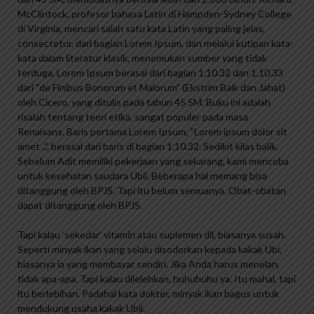
McClintock, profesor bahasa Latin di Hampden-Sydney College
di Virginia, mencari salah satu kata Latin yang paling jelas,
consectetur, dari bagian Lorem Ipsum, dan melalui kutipan kata-
kata dalam literatur klasik, menemukan sumber yang tidak
terduga. Lorem Ipsum berasal dari bagian 1.10.32 dan 1.10.33
dari “de Finibus Bonorum et Malorum” (Ekstrim Baik dan Jahat)
oleh Cicero, yang ditulis pada tahun 45 SM. Buku ini adalah
risalah tentang teori etika, sangat populer pada masa
Renaisans. Baris pertama Lorem Ipsum, “Lorem ipsum dolor sit
amet ..”, berasal dari baris di bagian 1.10.32. Sedikit kilas balik.
Sebelum Adit memiliki pekerjaan yang sekarang, kami mencoba
untuk kesehatan saudara Ubii. Beberapa hal memang bisa
ditanggung oleh BPJS. Tapi itu belum semuanya. Obat-obatan
dapat ditanggung oleh BPJS.
Tapi kalau ‘sekedar’ vitamin atau suplemen dll, biasanya susah.
Seperti minyak ikan yang selalu disodorkan kepada kakak Ubi,
biasanya ia yang membayar sendiri. Jika Anda harus menelan,
tidak apa-apa. Tapi kalau dilelehkan, huhuhuhu ya. Itu mahal, tapi
itu berlebihan. Padahal kata dokter, minyak ikan bagus untuk
mendukung usaha kakak Ubii.