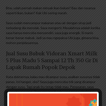
Btw, udah pernah makan minyak ikan belum? Bau dan rasanya
seperti ikan, bukan? Kak Ubi sering marah.
Saya sudah mencampur makanan atau air dengan sirup jadi
terkadang dia menolak. Saya mengerti. Masalahnya adalah ketika
saya hanya mencoba menyendiri, saya juga energik. Si manis
benar-benar mabuk. Jadi ya mau ngepaksa Ubi juga, gimana bisa,
mohon penjelasannya.
Jual Susu Bubuk Vidoran Xmart Milk
5 Plus Madu 5 Sampai 12 Th 350 Gr Di
Lapak Rumah Popok Depok
Kata dokternya, kalau mau dicampur susu, asalkan susunya tidak
panas. Ini hangat, oke? Saya juga mencoba trik yang dicampur
dengan susu. Tapi anak itu tetap tidak mau. Penasaran, saya
mencoba susunya. Ternyata masih ada yang mencurigakan
rasanya seperti ini. Tidak sepenuhnya tertutup oleh rasa susu.