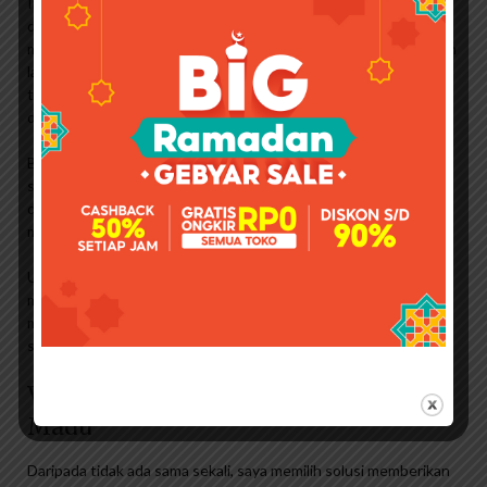
Ingin memberikan minyak ikan kepada Kak Ubii tidak sama
dengan ingin memberikan bakso. Saya tidak suka bakso, saya
makan yang lain. Ada sayur bening, sayur asem, tempe, tahu dan
lain-lain. Jika Anda sangat ingin Kang Ubii makan daging sapi,
tetapi Anda tidak suka bakso, lebih baik dagingnya direbus
dengan kecap. Begitu banyak pilihan bagus.
Bagaimana dengan minyak ikan? Saya membutuhkannya tapi
saya sangat enggan padahal saya sudah mencampur makanan
dan minuman ini, bagaimana ini? Mengapa bersikeras? Karena
manfaatnya banyak.
Ubi itu yang terlambat dalam proses pemahaman, bukan? Jadi
manfaat peningkatan fungsi kognitif sangat besar. Kemampuan
menjaga kesehatan jantungnya juga penting bagi Ubii karena
sebelumnya ia memiliki riwayat gagal jantung ringan.
Vidoran Xmart 3 Plus 950gr Rasa
Madu
Daripada tidak ada sama sekali, saya memilih solusi memberikan