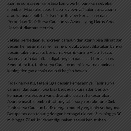
azarine sunscreen yang bisa kamu pertimbangkan sebelum
membeli. Mau tahu seperti apa reviewnya? tabir surya azarin
atau karasun lebih baik. Berikut Review Persamaan dan
Perbedaan Tabir Surya Carasun vs Azarina yang Harus Anda
Ketahui. diantara mereka,
Sekilas perbedaan sunscreen carasun dan azarin bisa dilihat dari
desain kemasan masing-masing produk. Dapat dikatakan bahwa
desain tabir surya itu berwarna-warni. kuning Hijau Tosca;
Karena putih dan hitam digabungkan pada saat bersamaan.
Sementara itu, tabir surya Carasun memiliki warna dominan
kuning dengan desain daun di bagian bawah.
Tidak hanya itu, tetapi juga desain kemasannya. Tabir surya
carasun dan azarin juga bisa berbeda ukuran dan bentuk
kemasannya. Seperti yang diketahui para ratu kecantikan,
Azarine masih membuat tabung tabir surya berukuran 50ml.
Tabir surya Carasun hadir dengan model yang lebih serbaguna.
Berupa tas dan tabung dengan berbagai ukuran. 8 ml hingga 30
ml hingga 70 ml. Ini dapat digunakan sesuai kebutuhan.