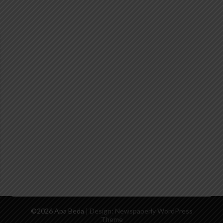
©2026 Apa Beda
| Design:
Newspaperly WordPress
Theme