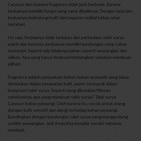
Carasun dan Azarine Fragence tidak jauh berbeda. Karena
keduanya memiliki fungsi yang sama dibaliknya. Dengan kata lain,
keduanya melindungi kulit dari paparan radikal bebas sinar
matahari.
Itu saja, Keduanya tidak terlepas dari perbedaan tabir surya
azarin dan karasun, keduanya memiliki kandungan yang cukup
menonjol. Seperti ada tidaknya bahan seperti wewangian dan
silikon. Apa yang harus Anda pertimbangkan sebelum membuat
pilihan.
Fragrance adalah perpaduan bahan-bahan aromatik yang biasa
ditemukan dalam perawatan kulit. azarin termasuk dalam
komposisi tabir surya. Seperti yang dikatakan Mincan
sebelumnya, apa yang membuat tabir surya? Tabir surya
Carasun bebas pewangi. Oleh karena itu, cocok untuk orang
dengan kulit sensitif dan alergi terhadap bahan pewangi.
Bandingkan dengan kandungan tabir surya yang mengandung
sedikit wewangian. Jadi Anda bisa berpikir sendiri sebelum
membeli.