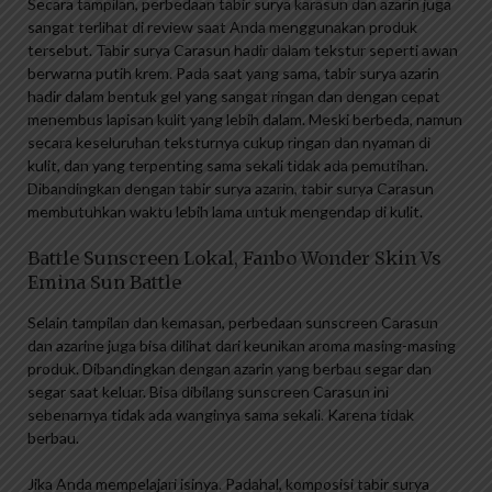
Secara tampilan, perbedaan tabir surya karasun dan azarin juga
sangat terlihat di review saat Anda menggunakan produk
tersebut. Tabir surya Carasun hadir dalam tekstur seperti awan
berwarna putih krem. Pada saat yang sama, tabir surya azarin
hadir dalam bentuk gel yang sangat ringan dan dengan cepat
menembus lapisan kulit yang lebih dalam. Meski berbeda, namun
secara keseluruhan teksturnya cukup ringan dan nyaman di
kulit, dan yang terpenting sama sekali tidak ada pemutihan.
Dibandingkan dengan tabir surya azarin, tabir surya Carasun
membutuhkan waktu lebih lama untuk mengendap di kulit.
Battle Sunscreen Lokal, Fanbo Wonder Skin Vs
Emina Sun Battle
Selain tampilan dan kemasan, perbedaan sunscreen Carasun
dan azarine juga bisa dilihat dari keunikan aroma masing-masing
produk. Dibandingkan dengan azarin yang berbau segar dan
segar saat keluar. Bisa dibilang sunscreen Carasun ini
sebenarnya tidak ada wanginya sama sekali. Karena tidak
berbau.
Jika Anda mempelajari isinya. Padahal, komposisi tabir surya