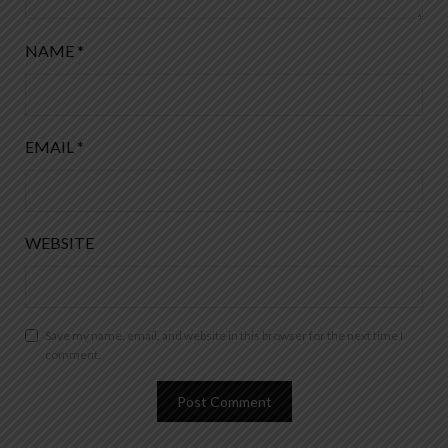
NAME
*
EMAIL
*
WEBSITE
Save my name, email, and website in this browser for the next time I
comment.