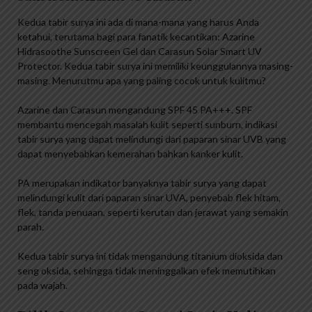
Kedua tabir surya ini ada di mana-mana yang harus Anda
ketahui, terutama bagi para fanatik kecantikan: Azarine
Hidrasoothe Sunscreen Gel dan Carasun Solar Smart UV
Protector. Kedua tabir surya ini memiliki keunggulannya masing-
masing. Menurutmu apa yang paling cocok untuk kulitmu?
Azarine dan Carasun mengandung SPF 45 PA+++. SPF
membantu mencegah masalah kulit seperti sunburn, indikasi
tabir surya yang dapat melindungi dari paparan sinar UVB yang
dapat menyebabkan kemerahan bahkan kanker kulit.
PA merupakan indikator banyaknya tabir surya yang dapat
melindungi kulit dari paparan sinar UVA, penyebab flek hitam,
flek, tanda penuaan, seperti kerutan dan jerawat yang semakin
parah.
Kedua tabir surya ini tidak mengandung titanium dioksida dan
seng oksida, sehingga tidak meninggalkan efek memutihkan
pada wajah.