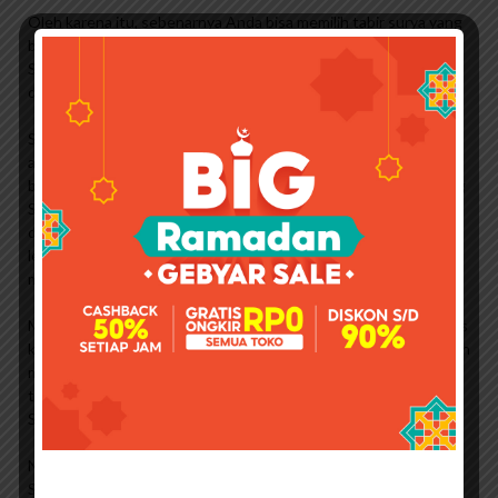
Oleh karena itu, sebenarnya Anda bisa memilih tabir surya yang
bebas alkohol. Untuk mengurangi resiko masalah kulit lainnya.
Seperti tabir surya Carasun dan azarine. Dapat digunakan
dengan aman pada semua jenis kulit.
Selain itu, tidak mengandung alkohol. Dalam ikhtisar kesamaan
antara tabir surya carasun dan azarin, Anda dapat melihat
berapa banyak SPF yang dikandungnya. Keduanya mengandung
SPF 45, yang diyakini dapat melindungi kulit hingga 98 persen
dari kerusakan dan noda akibat sinar matahari. Berlangsung
lebih dari 5 jam. Sehingga cocok untuk mereka yang banyak
melakukan aktivitas di luar ruangan.
Meski terlihat sepele, memilih tabir surya yang tepat untuk jenis
kulit Anda tidak boleh diabaikan. Aku tahu Indah. Jika Anda salah
melakukannya, tahukah Anda bahwa makeup membuat Anda
terlihat kurang menarik? Pernahkah Anda mengalaminya?
Sangat membosankan, bukan?
Namun bagi Anda yang belum mencoba Carasun Anti-Azarina
Sunscreen, jangan khawatir. Kabar baiknya adalah dua tabir