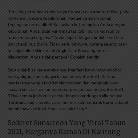
Terakhir, perbedaan tabir surya Carasun dan azarin terlihat pada
harganya. . Secara keseluruhan, keduanya masih cukup
terjangkau untuk dibeli. Sesuaikan keterampilan Anda dengan
kebutuhan Anda. Buat yang mau tau tabir surya karasun vs
azarin berapa harganya? Anda dapat dengan mudah check-in
dan check-out di sini. Tidak perlu bingung. Karena keuntungan
belanja online skincare di Angle Cantik sayang untuk
dilewatkan. Anda tidak percaya? Cobalah sendiri.
Saya tidak bisa menyangkalnya. Manfaat kandungan alkohol
sering digunakan sebagai bahan perawatan kulit. Karena
manfaatnya yang efektif melembabkan dan menghaluskan
lapisan kulit serta mempercepat penyerapan perawatan kulit.
Tidak semua jenis kulit cocok dengan kandungan alkoholnya.
Terutama bagi mereka yang memiliki kulit sensitif. Karena dapat
membahayakan kulit Anda. kau tak bilang?
Sederet Sunscreen Yang Viral Tahun
2021, Harganya Ramah Di Kantong