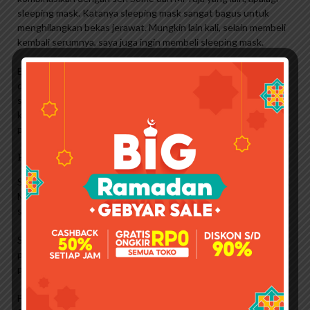
sleeping mask. Katanya sleeping mask sangat bagus untuk
menghilangkan bekas jerawat. Mungkin lain kali, selain membeli
kembali serumnya, saya juga ingin membeli sleeping mask.
Bagi yang tertarik mencoba, serum niacin dari mi yuja bisa kamu
dapatkan di Shope atau Althea. Some By Mi merupakan salah
satu brand kecantikan terkemuka asal Korea yang mengusung
konsep “Berawal dari alam” dan bercirikan hadirnya produk-
produk berbahan dasar alam.
Review Some By Mi Starter Kit
Sejak meluncurkan seri pertamanya, Some By Mi AHA BHA PHA
Miracle Series yang mirip dengan warna hijau, mereka juga
sukses memperkenalkan produk lainnya.
Setiap seri disesuaikan dengan masalah kulit tertentu, jadi apa
perbedaan Some By Mi Merah dan Hijau? Simak analisis
perbedaan keduanya di bawah ini!
Filtrat Sekresi Siput, Asam Sitrat, Ekstrak Daun Camellia