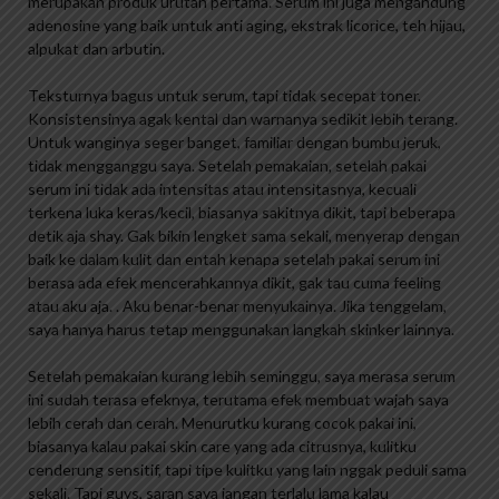
merupakan produk urutan pertama. Serum ini juga mengandung
adenosine yang baik untuk anti aging, ekstrak licorice, teh hijau,
alpukat dan arbutin.
Teksturnya bagus untuk serum, tapi tidak secepat toner.
Konsistensinya agak kental dan warnanya sedikit lebih terang.
Untuk wanginya seger banget, familiar dengan bumbu jeruk,
tidak mengganggu saya. Setelah pemakaian, setelah pakai
serum ini tidak ada intensitas atau intensitasnya, kecuali
terkena luka keras/kecil, biasanya sakitnya dikit, tapi beberapa
detik aja shay. Gak bikin lengket sama sekali, menyerap dengan
baik ke dalam kulit dan entah kenapa setelah pakai serum ini
berasa ada efek mencerahkannya dikit, gak tau cuma feeling
atau aku aja. . Aku benar-benar menyukainya. Jika tenggelam,
saya hanya harus tetap menggunakan langkah skinker lainnya.
Setelah pemakaian kurang lebih seminggu, saya merasa serum
ini sudah terasa efeknya, terutama efek membuat wajah saya
lebih cerah dan cerah. Menurutku kurang cocok pakai ini,
biasanya kalau pakai skin care yang ada citrusnya, kulitku
cenderung sensitif, tapi tipe kulitku yang lain nggak peduli sama
sekali. Tapi guys, saran saya jangan terlalu lama kalau