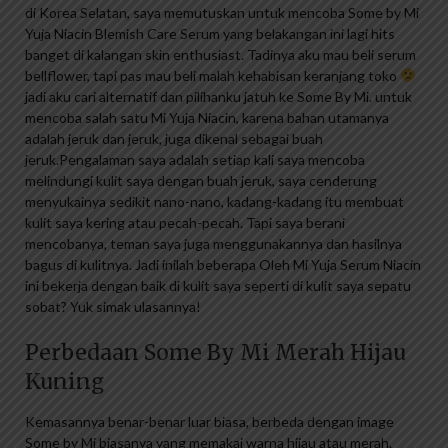
di Korea Selatan, saya memutuskan untuk mencoba Some by Mi
Yuja Niacin Blemish Care Serum yang belakangan ini lagi hits
banget di kalangan skin enthusiast. Tadinya aku mau beli serum
bellflower, tapi pas mau beli malah kehabisan keranjang toko
jadi aku cari alternatif dan pilihanku jatuh ke Some By Mi. untuk
mencoba salah satu Mi Yuja Niacin, karena bahan utamanya
adalah jeruk dan jeruk, juga dikenal sebagai buah
jeruk.Pengalaman saya adalah setiap kali saya mencoba
melindungi kulit saya dengan buah jeruk, saya cenderung
menyukainya sedikit nano-nano, kadang-kadang itu membuat
kulit saya kering atau pecah-pecah. Tapi saya berani
mencobanya, teman saya juga menggunakannya dan hasilnya
bagus di kulitnya. Jadi inilah beberapa Oleh Mi Yuja Serum Niacin
ini bekerja dengan baik di kulit saya seperti di kulit saya sepatu
sobat? Yuk simak ulasannya!
Perbedaan Some By Mi Merah Hijau
Kuning
Kemasannya benar-benar luar biasa, berbeda dengan image
Some by Mi biasanya yang memakai warna hijau atau merah.