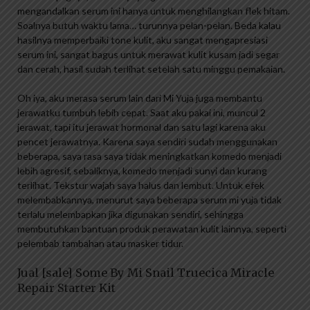
mengandalkan serum ini hanya untuk menghilangkan flek hitam.
Soalnya butuh waktu lama… turunnya pelan-pelan. Beda kalau
hasilnya memperbaiki tone kulit, aku sangat mengapresiasi
serum ini, sangat bagus untuk merawat kulit kusam jadi segar
dan cerah, hasil sudah terlihat setelah satu minggu pemakaian.
Oh iya, aku merasa serum lain dari Mi Yuja juga membantu
jerawatku tumbuh lebih cepat. Saat aku pakai ini, muncul 2
jerawat, tapi itu jerawat hormonal dan satu lagi karena aku
pencet jerawatnya. Karena saya sendiri sudah menggunakan
beberapa, saya rasa saya tidak meningkatkan komedo menjadi
lebih agresif, sebaliknya, komedo menjadi sunyi dan kurang
terlihat. Tekstur wajah saya halus dan lembut. Untuk efek
melembabkannya, menurut saya beberapa serum mi yuja tidak
terlalu melembapkan jika digunakan sendiri, sehingga
membutuhkan bantuan produk perawatan kulit lainnya, seperti
pelembab tambahan atau masker tidur.
Jual [sale] Some By Mi Snail Truecica Miracle
Repair Starter Kit