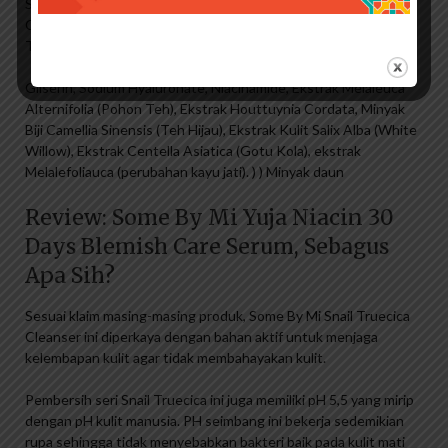
Sinensis, Ekstrak Akar Glycyrrhiza Glabra (Licorice), Ekstrak
Centella Asiatica, Ekstrak Daun Melaleuca Alternifolia (Pohon
Teh).
Gliserin, Sodium Hyaluronate, Niacinamide, Ekstrak Melaleuca
Alternifolia (Pohon Teh), Ekstrak Houttuynia Cordata, Minyak
Biji Camellia Sinensis (Teh Hijau), Ekstrak Kulit Salix Alba (White
Willow), Ekstrak Centella Asiatica (Gotu Kola), ekstrak
Melalefoliauca (perubahan kayu jati). ) ) Minyak daun
Review: Some By Mi Yuja Niacin 30
Days Blemish Care Serum, Sebagus
Apa Sih?
Sesuai klaim masing-masing produk, Some By Mi Snail Truecica
Cleanser ini diperkaya dengan bahan aktif untuk menjaga
kelembapan kulit agar tidak membahayakan kulit.
Pembersih seri Snail Truecica ini juga memiliki pH 5,5 yang mirip
dengan pH kulit manusia. PH seimbang ini bekerja sedemikian
rupa sehingga tidak menyebabkan bakteri baik pada kulit mati