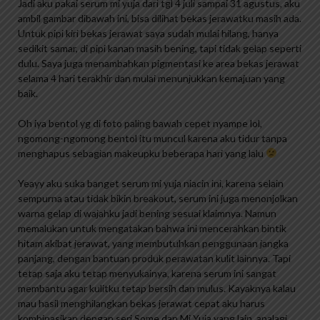
Jadi aku pakai serum mi yuja dari tgl 4 juli sampai 31 agustus, aku
ambil gambar dibawah ini, bisa dilihat bekas jerawatku masih ada.
Untuk pipi kiri bekas jerawat saya sudah mulai hilang, hanya
sedikit samar, di pipi kanan masih bening, tapi tidak gelap seperti
dulu. Saya juga menambahkan pigmentasi ke area bekas jerawat
selama 4 hari terakhir dan mulai menunjukkan kemajuan yang
baik.
Oh iya bentol yg di foto paling bawah cepet nyampe lol,
ngomong-ngomong bentol itu muncul karena aku tidur tanpa
menghapus sebagian makeupku beberapa hari yang lalu
Yeayy aku suka banget serum mi yuja niacin ini, karena selain
sempurna atau tidak bikin breakout, serum ini juga menonjolkan
warna gelap di wajahku jadi bening sesuai klaimnya. Namun
memalukan untuk mengatakan bahwa ini mencerahkan bintik
hitam akibat jerawat, yang membutuhkan penggunaan jangka
panjang, dengan bantuan produk perawatan kulit lainnya. Tapi
tetap saja aku tetap menyukainya, karena serum ini sangat
membantu agar kulitku tetap bersih dan mulus. Kayaknya kalau
mau hasil menghilangkan bekas jerawat cepat aku harus
kombinasikan dengan seri Some dan Mi Yuja yang lain, apalagi