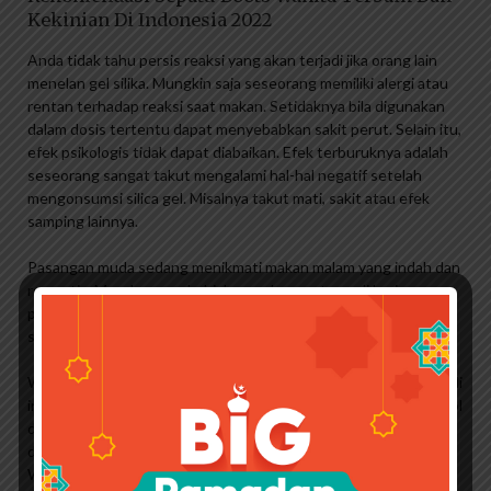
Kekinian Di Indonesia 2022
Anda tidak tahu persis reaksi yang akan terjadi jika orang lain
menelan gel silika. Mungkin saja seseorang memiliki alergi atau
rentan terhadap reaksi saat makan. Setidaknya bila digunakan
dalam dosis tertentu dapat menyebabkan sakit perut. Selain itu,
efek psikologis tidak dapat diabaikan. Efek terburuknya adalah
seseorang sangat takut mengalami hal-hal negatif setelah
mengonsumsi silica gel. Misalnya takut mati, sakit atau efek
samping lainnya.
Pasangan muda sedang menikmati makan malam yang indah dan
romantis. Mereka menghabiskan malam pertama di hari
pernikahan mereka. Dimana suami istri tidak pernah saling kenal
sebelumnya.
Website *Banjir Dew* kembali hadir untuk menghibur Anda. Kali
ini kami akan menyajikan beberapa gambar atau foto lucu, konyol
dan menarik. Biasanya gambar seperti itu disebut stiker yang
digunakan di jejaring sosial. Stiker ini dapat digunakan di
WhatsApp, Facebook, Instagram atau jejaring sosial lainnya.