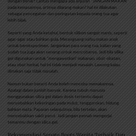
dengan benar? Lantas mengapa ada anjuran “JANGAN MAKAN”
pada kemasannya, artinya dilarang makan? hal ini dilakukan
sebagai pencegahan dan peringatan kepada orang tua agar
lebih bijak.
Seperti yang Anda ketahui, bentuk silikon sangat manis, seperti
agar-agar atau bahkan gula. Merangsang nafsu makan anak
untuk bereksperimen. Jangankan para orang tua, kalian yang
sudah tua juga akan senang untuk mencobanya. Jadi bila silika
gel digunakan untuk “mengawetkan” makanan, obat-obatan,
atau obat herbal, hal ini tidak menjadi masalah. Lawong kalau
dimakan saja tidak masalah.
Namun bukan berarti Anda boleh mencoba memakannya.
Apalagi dalam jumlah banyak. Karena tubuh manusia
menggunakan silica gel dalam dosis tertentu dapat
menyebabkan kekeringan pada mulut, tenggorokan, hidung
bahkan mata. Paparan selanjutnya, bila tertelan, akan
menyebabkan sakit perut. Jadi jangan pernah mengerjai
temanmu dengan silica gel.
Rekomendasi Sepatu Boots Wanita Terbaik Dan