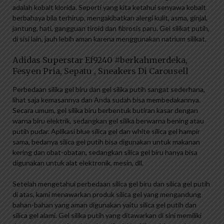
adalah kobalt klorida. Seperti yang kita ketahui senyawa kobalt
berbahaya bila terhirup, mengakibatkan alergi kulit, asma, ginjal,
jantung, hati, gangguan tiroid dan fibrosis paru. Gel silikat putih,
di sisi lain, jauh lebih aman karena menggunakan natrium silikat.
Adidas Superstar Ef9240 #berkahmerdeka,
Fesyen Pria, Sepatu , Sneakers Di Carousell
Perbedaan silika gel biru dan gel silika putih sangat sederhana,
lihat saja kemasannya dan Anda sudah bisa membedakannya.
Secara umum, gel silika biru berbentuk butiran kasar dengan
warna biru elektrik, sedangkan gel silika berwarna bening atau
putih pudar. Aplikasi blue silica gel dan white silica gel hampir
sama, bedanya silica gel putih bisa digunakan untuk makanan
kering dan obat-obatan, sedangkan silica gel biru hanya bisa
digunakan untuk alat elektronik, mesin, dll.
Setelah mengetahui perbedaan silica gel biru dan silica gel putih
di atas, kami menawarkan produk silica gel yang mengandung
bahan-bahan yang aman digunakan yaitu silica gel putih dan
silica gel alami. Gel silika putih yang ditawarkan di sini memiliki