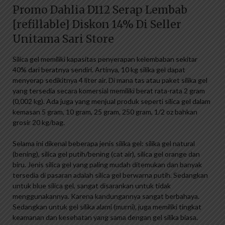
Promo Dahlia D112 Serap Lembab
[refillable] Diskon 14% Di Seller
Unitama Sari Store
Silica gel memiliki kapasitas penyerapan kelembaban sekitar
40% dari beratnya sendiri. Artinya, 10 kg silika gel dapat
menyerap sedikitnya 4 liter air. Di mana tas atau paket silika gel
yang tersedia secara komersial memiliki berat rata-rata 2 gram
(0,002 kg). Ada juga yang menjual produk seperti silica gel dalam
kemasan 5 gram, 10 gram, 25 gram, 250 gram, 1/2 oz bahkan
grosir 20 kg/bag.
Selama ini dikenal beberapa jenis silika gel: silika gel natural
(bening), silica gel putih/bening (cat air), silica gel orange dan
biru. Jenis silica gel yang paling mudah ditemukan dan banyak
tersedia di pasaran adalah silica gel berwarna putih. Sedangkan
untuk blue silica gel, sangat disarankan untuk tidak
menggunakannya. Karena kandungannya sangat berbahaya.
Sedangkan untuk gel silika alami (murni), juga memiliki tingkat
keamanan dan kesehatan yang sama dengan gel silika biasa.