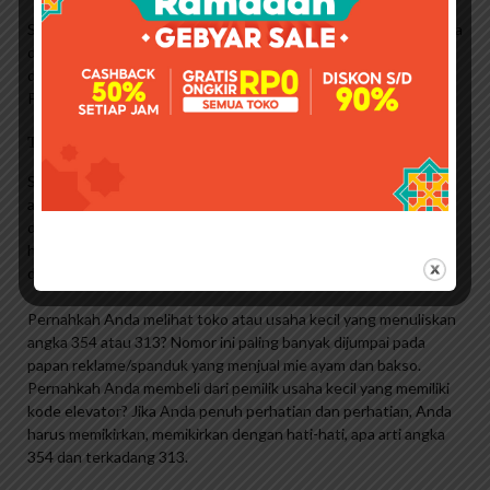
Santet merupakan fenomena ghaib yang sulit dibenarkan karena
dilakukan oleh jin atau setan. Fenomena ini tidak dapat
dijelaskan dengan hubungan sebab-akibat melalui ilmu alam.
Penjahat adalah orang yang bekerja dengan setan atau jin.
Tips Dan Langkah Cuci Sepatu Gunung Dengan Baik
Setiap orang harus memiliki visi dan misi dalam hidup. Apakah
akan dilaksanakan atau tidak? Dan dimungkinkan untuk menulis
dan menjelaskan dengan jelas atau tidak. Tentu saja, ada satu
hal yang bisa dicapai dengan mudah. Mereka juga lebih sulit
dijangkau.
Pernahkah Anda melihat toko atau usaha kecil yang menuliskan
angka 354 atau 313? Nomor ini paling banyak dijumpai pada
papan reklame/spanduk yang menjual mie ayam dan bakso.
Pernahkah Anda membeli dari pemilik usaha kecil yang memiliki
kode elevator? Jika Anda penuh perhatian dan perhatian, Anda
harus memikirkan, memikirkan dengan hati-hati, apa arti angka
354 dan terkadang 313.