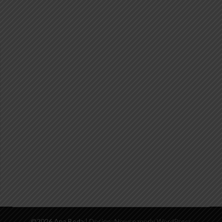
©2026 Apa Beda
| Design:
Newspaperly WordPress