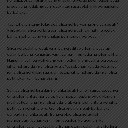
gel silika. Silica gel dirancang untuk menyerap kelembapan pada
produk agar tidak mudah rusak atau rusak oleh mikroorganisme
berbahaya.
Tapi tahukah kamu kalau ada silica gel berwarna biru dan putih?
Perbedaan silica gel biru dan silica gel putih sangat mencolok,
bahkan bahan yang digunakan pun hampir berbeda.
Silica gel adalah produk yang banyak ditawarkan di pasaran
dalam berbagai kemasan, yang sangat menyederhanakan pilihan.
Namun, masih banyak orang yang belum mengetahui perbedaan
silika gel biru dan gel silika putih. Ya, sebenarnya ada beberapa
jenis silika gel dalam ruangan, tetapi silika gel biru dan gel silika
putih akan kami bahas di sini.
Sekilas silika gel biru dan gel silika putih hampir sama, keduanya
digunakan untuk menyerap kelembapan pada produk. Namun,
melihat keamanan gel silika, ada jarak yang jauh antara gel silika
putih dan gel silika biru. Gel silika biru jauh lebih berbahaya
daripada gel silika putih. Bahaya blue silica gel adalah
mengandung bahan yang menyebabkan keracunan jika
digunakan dalam waktu lama. Bahan utama dalam gel silika biru