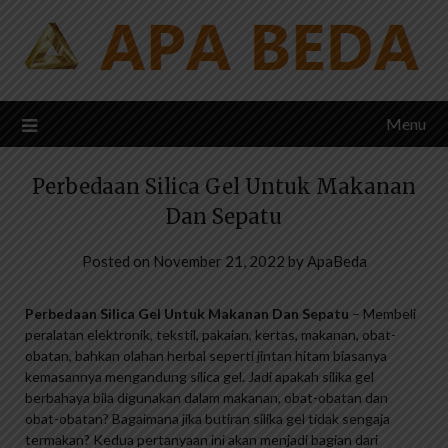
Skip
to
content
Menu
Perbedaan Silica Gel Untuk Makanan
Dan Sepatu
Posted on
November 21, 2022
by
ApaBeda
Perbedaan Silica Gel Untuk Makanan Dan Sepatu
– Membeli
peralatan elektronik, tekstil, pakaian, kertas, makanan, obat-
obatan, bahkan olahan herbal seperti jintan hitam biasanya
kemasannya mengandung silica gel. Jadi apakah silika gel
berbahaya bila digunakan dalam makanan, obat-obatan dan
obat-obatan? Bagaimana jika butiran silika gel tidak sengaja
termakan? Kedua pertanyaan ini akan menjadi bagian dari