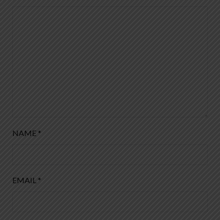
NAME
*
EMAIL
*