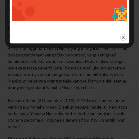
Manufacturing (YIMM) di Tanah Air. Pasalnya banyak yang
menyukai desain dan gaya Yamaha Nmax ini.
Meski sepeda motor ini sangat digandrungi oleh masyarakat
Indonesia, namun sebenarnya memiliki julukan negatif “motor
arogan”. Apa alasannya?
Banyak pengguna Yamaha Nmax yang mengalami over the limit
dan pengendaraan yang tidak terkontrol, yang seringkali
menimbulkan kekhawatiran masyarakat. Mulai melawan angin
mereka merasa seperti juara “hanya karena” ukuran motornya
besar, motornya besar (moge) dan harus memiliki akses lebih.
Meskipun beberapa orang melakukannya. Namun tidak semua
orang mengendarai Yamaha Nmax seperti itu.
Kemarin, Senin (2 Desember 2019), YIMM resmi meluncurkan
varian baru Yamaha Nmax. Disebut sebagai model all-new atau
serba baru, Yamaha Nmax disebut-sebut akan menjadi skutik
otonom pertama di Indonesia dengan fitur-fitur canggih. wah
benar?