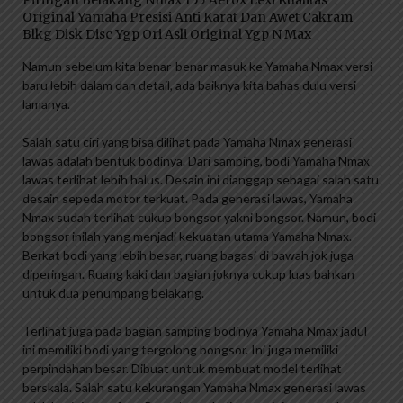
Piringan Belakang Nmax 155 Aerox Lexi Kualitas
Original Yamaha Presisi Anti Karat Dan Awet Cakram
Blkg Disk Disc Ygp Ori Asli Original Ygp N Max
Namun sebelum kita benar-benar masuk ke Yamaha Nmax versi
baru lebih dalam dan detail, ada baiknya kita bahas dulu versi
lamanya.
Salah satu ciri yang bisa dilihat pada Yamaha Nmax generasi
lawas adalah bentuk bodinya. Dari samping, bodi Yamaha Nmax
lawas terlihat lebih halus. Desain ini dianggap sebagai salah satu
desain sepeda motor terkuat. Pada generasi lawas, Yamaha
Nmax sudah terlihat cukup bongsor yakni bongsor. Namun, bodi
bongsor inilah yang menjadi kekuatan utama Yamaha Nmax.
Berkat bodi yang lebih besar, ruang bagasi di bawah jok juga
diperingan. Ruang kaki dan bagian joknya cukup luas bahkan
untuk dua penumpang belakang.
Terlihat juga pada bagian samping bodinya Yamaha Nmax jadul
ini memiliki bodi yang tergolong bongsor. Ini juga memiliki
perpindahan besar. Dibuat untuk membuat model terlihat
berskala. Salah satu kekurangan Yamaha Nmax generasi lawas