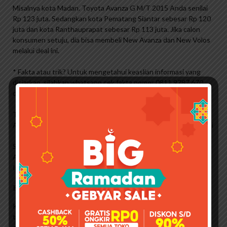
Misalnya kota Madan. Toyota Avanza G M/T 2015 Anda senilai
Rp 123 juta. Sedangkan kota Pematang Siantar sebesar Rp 120
juta dan kota Ranthauprapat sebesar Rp 113 juta. Jika calon
konsumen setuju, dia bisa membeli New Avanza dan New Volos
melalui deal ini.
* Fakta atau trik? Untuk mengetahui keaslian informasi yang
disiarkan, silahkan whatsapp cek fakta nomor 0811 9787 670
dengan mengetik kata kunci yang diinginkan.
Tonton Rumah Ibu Gigi, Film Thriller Nagita Slavina & Rafi
Ahmed, Sabtu 1 April 2023 Siang via SCTV Live Streaming Disini
Saksikan Ramadhan Kahaman Indonesia yang dipimpin oleh Rafi
Ahmed dan Nagita Slavina pada Sabtu 1 April 2023 siang via
Indosiar live disini
Berita Harian Mobil Baru
Kelayakan Gunjar Pranu terancam usai Indonesia mundur dari
tuan rumah Piala Dunia U-20, netizen: Anda tidak pantas jadi