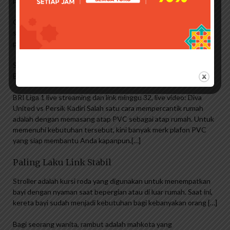
presiden
Gunjar Pranu kecewa dengan sejumlah artis Indonesia, kecewa
setelah Indonesia mundur dari tuan rumah Piala Dunia U-20
pada 2023.
Saksikan Live Big Match BRI Liga 1 Persija Jakarta vs Persib
Bandung Jumat 31 Maret di Vidio
BRI Liga 1 live streaming dan link minggu 32, live video: Diva
United vs Persik Kadiri Salah satu cara mempercantik rumah
adalah dengan memasang atap PVC sebagai atap rumah. Untuk
memenuhi kebutuhan tersebut, kini banyak merk plafon PVC
yang siap membantu Anda kapanpun.[…]
Paling Laku Link Stabil
Stroller adalah kursi roda yang digunakan untuk menempatkan
bayi dengan nyaman saat bepergian atau di luar rumah. Saat ini,
kereta bayi sudah menjadi kebutuhan bagi kebanyakan orang […]
Bagi seorang wanita, rambut adalah mahkota yang