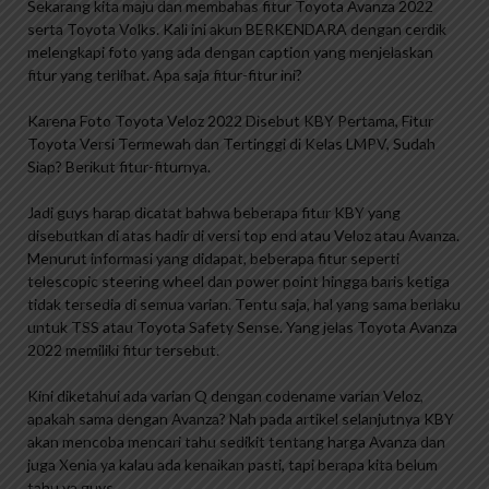
Sekarang kita maju dan membahas fitur Toyota Avanza 2022
serta Toyota Volks. Kali ini akun BERKENDARA dengan cerdik
melengkapi foto yang ada dengan caption yang menjelaskan
fitur yang terlihat. Apa saja fitur-fitur ini?
Karena Foto Toyota Veloz 2022 Disebut KBY Pertama, Fitur
Toyota Versi Termewah dan Tertinggi di Kelas LMPV, Sudah
Siap? Berikut fitur-fiturnya.
Jadi guys harap dicatat bahwa beberapa fitur KBY yang
disebutkan di atas hadir di versi top end atau Veloz atau Avanza.
Menurut informasi yang didapat, beberapa fitur seperti
telescopic steering wheel dan power point hingga baris ketiga
tidak tersedia di semua varian. Tentu saja, hal yang sama berlaku
untuk TSS atau Toyota Safety Sense. Yang jelas Toyota Avanza
2022 memiliki fitur tersebut.
Kini diketahui ada varian Q dengan codename varian Veloz,
apakah sama dengan Avanza? Nah pada artikel selanjutnya KBY
akan mencoba mencari tahu sedikit tentang harga Avanza dan
juga Xenia ya kalau ada kenaikan pasti, tapi berapa kita belum
tahu ya guys.