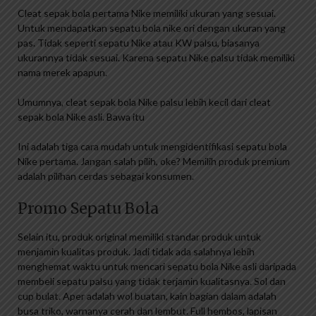
Cleat sepak bola pertama Nike memiliki ukuran yang sesuai.
Untuk mendapatkan sepatu bola nike ori dengan ukuran yang
pas. Tidak seperti sepatu Nike atau KW palsu, biasanya
ukurannya tidak sesuai. Karena sepatu Nike palsu tidak memiliki
nama merek apapun.
Umumnya, cleat sepak bola Nike palsu lebih kecil dari cleat
sepak bola Nike asli. Bawa itu
Ini adalah tiga cara mudah untuk mengidentifikasi sepatu bola
Nike pertama. Jangan salah pilih, oke? Memilih produk premium
adalah pilihan cerdas sebagai konsumen.
Promo Sepatu Bola
Selain itu, produk original memiliki standar produk untuk
menjamin kualitas produk. Jadi tidak ada salahnya lebih
menghemat waktu untuk mencari sepatu bola Nike asli daripada
membeli sepatu palsu yang tidak terjamin kualitasnya. Sol dan
cup bulat. Aper adalah wol buatan, kain bagian dalam adalah
busa triko, warnanya cerah dan lembut. Full hembos, lapisan