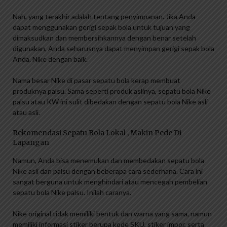
Nah, yang terakhir adalah tentang penyimpanan. Jika Anda
dapat menggunakan gerigi sepak bola untuk tujuan yang
dimaksudkan dan membersihkannya dengan benar setelah
digunakan, Anda seharusnya dapat menyimpan gerigi sepak bola
Anda. Nike dengan baik.
Nama besar Nike di pasar sepatu bola kerap membuat
produknya palsu. Sama seperti produk aslinya, sepatu bola Nike
palsu atau KW ini sulit dibedakan dengan sepatu bola Nike asli
atau asli.
Rekomendasi Sepatu Bola Lokal , Makin Pede Di
Lapangan
Namun, Anda bisa menemukan dan membedakan sepatu bola
Nike asli dan palsu dengan beberapa cara sederhana. Cara ini
sangat berguna untuk menghindari atau mencegah pembelian
sepatu bola Nike palsu. Inilah caranya.
Nike original tidak memiliki bentuk dan warna yang sama, namun
memiliki informasi stiker berupa kode SKU, stiker impor, serta