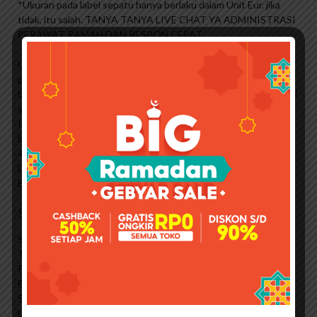
*Ukuran pada label sepatu hanya berlaku dalam Unit Eur. jika
tidak, itu salah. TANYA TANYA LIVE CHAT YA ADMINISTRASI
PERAWAT RAMAH DAN RESPON CEPAT
Ukuran bisa dicek di rangkuman/komunikasi Jika tidak ada
perbedaan ukuran bisa ditulis di form pesanan paling atas agar
bisa dikirim di hari yang sama jam 15.00 Pick up kurir jam 16.3 jadi
akan dikirim dalam satu hari Detail : – 100% original – Made in
Indonesia – Upper : Sintis Mohon konfirmasi ketersediaan
barang/ukuran yang diinginkan via chat HARGA ECERAN
449.800 HARGA DISKON 359.800 UKURAN 38-44 UKURAN
DAN WARNA TANYA KE PEMERINTAH YA GAN SELALU
BERTUKAR
Sepatu Futsal Spyder
SEPAKBOL PU SINGLE KUALITAS SUPER, MOTIF TUNGGAL,
TANPA SAMBUNGAN, WAJIB PUAS PADA HARI
PENGIRIMAN BOLA, BERSIHKAN BOLA SEBELUM KIRIM
BOLA DARI RUSAK ATAU APA PUN. SEPAKBOLA KUALITAS
SUPER POLA JAHIT KUALITAS LOKAL SUPER SEPAKBOLA
UKURAN 5