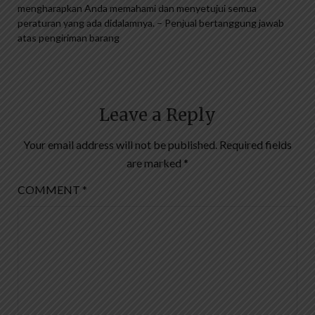
mengharapkan Anda memahami dan menyetujui semua
peraturan yang ada didalamnya. – Penjual bertanggung jawab
atas pengiriman barang
Leave a Reply
Your email address will not be published.
Required fields
are marked
*
COMMENT
*