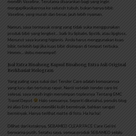
memilih Vaseline. Terutama disarankan bagi yang ingin
mengaplikasikannya ke seluruh tubuh, bukan hanya bibir.
Vaseline, yang murah dan besar, jauh lebih nyaman.
Namun, saya termasuk orang yang tidak suka menggunakan
produk bibir yang lengket… baik itu lipbalm, lipstik, atau lipgloss.
Menurut saya kurang higienis. Anda harus menggunakan kuas
bibir, terlebih lagi jika kuas bibir disimpan di tempat terbuka.
Hmmm… debu menempel!
Jual Extra Binahong Kapsul Binahong Extra Asli Original
Berkhasiat Hologram
Yang paling saya sukai dari Tender Care adalah kemasannya
yang lucu dan tertutup rapat. Nanti setelah tender care ini
selesai, saya masih ingin menyimpan toplesnya Tentang EMC
Travel Depot
Halo semuanya. Seperti diketahui, penulis blog
ini alias Erin Ivana memiliki kulit berminyak, bahkan sangat
berminyak. Hanya terlihat matte di foto. Ha ha ha!
Dilihat dari kotaknya, SEBAMED CLEAR FACE Care Gel ini
berwarna putih. Setahu saya, semua produk SEBAMED selalu