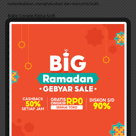
melembabkan, menghaluskan dan menutrisi kulit.
Baby Cream Extra Soft
Pelembap yang baik untuk kulit berminyak adalah yang tidak
lengket saat diaplikasikan dan dapat mengontrol minyak
berlebih pada wajah, artinya Anda salah memilih
pelembap.Pelembab yang cocok untuk kulit berminyak biasanya
yang bertekstur gel atau lotion. Di sisi lain, saya tahu banyak
pelembap di pasaran yang rata-rata berbentuk krim dan lengket,
jadi kalau soal perawatan kulit, kadang saya lebih suka pergi ke
toko obat Pelembab, Sebamed Clear Face Care Gel (untuk kulit
berjerawat) .
Saya membeli pelembab ini sekitar 3 bulan yang lalu saat dalam
perjalanan ke Guardian. Waktu itu aku lagi nyari pelembap untuk
kulit berminyak/berjerawat, jadi setelah googling sana-sini, aku
nemu produk yang banyak banget aku rekomendasikan
Sebamed. Dari situ saya penasaran, jadi saya segera mencari
review dan ingredients untuk memastikan produk ini tidak
membahayakan kulit saya. . Itulah mengapa sangat penting
untuk membaca ulasan dan mengetahui bahan dari produk yang