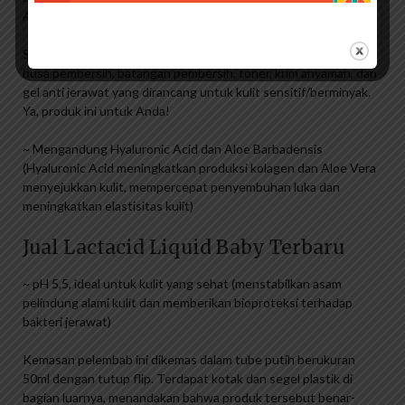
Anda gunakan.
Seri Sebamed Clear Face juga memiliki banyak variasi, termasuk
busa pembersih, batangan pembersih, toner, krim anyaman, dan
gel anti jerawat yang dirancang untuk kulit sensitif/berminyak.
Ya, produk ini untuk Anda!
~ Mengandung Hyaluronic Acid dan Aloe Barbadensis
(Hyaluronic Acid meningkatkan produksi kolagen dan Aloe Vera
menyejukkan kulit, mempercepat penyembuhan luka dan
meningkatkan elastisitas kulit)
Jual Lactacid Liquid Baby Terbaru
~ pH 5,5, ideal untuk kulit yang sehat (menstabilkan asam
pelindung alami kulit dan memberikan bioproteksi terhadap
bakteri jerawat)
Kemasan pelembab ini dikemas dalam tube putih berukuran
50ml dengan tutup flip. Terdapat kotak dan segel plastik di
bagian luarnya, menandakan bahwa produk tersebut benar-