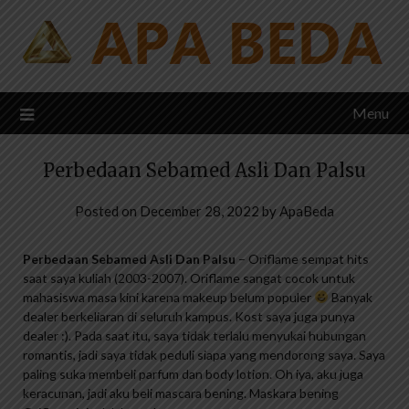
Skip
to
content
Menu
Perbedaan Sebamed Asli Dan Palsu
Posted on
December 28, 2022
by
ApaBeda
Perbedaan Sebamed Asli Dan Palsu
– Oriflame sempat hits
saat saya kuliah (2003-2007). Oriflame sangat cocok untuk
mahasiswa masa kini karena makeup belum populer
Banyak
dealer berkeliaran di seluruh kampus. Kost saya juga punya
dealer :). Pada saat itu, saya tidak terlalu menyukai hubungan
romantis, jadi saya tidak peduli siapa yang mendorong saya. Saya
paling suka membeli parfum dan body lotion. Oh iya, aku juga
keracunan, jadi aku beli mascara bening. Maskara bening