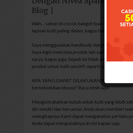
Dengan Nivea Sparkling Brig
Blog ]
Wah… sabun ini cocok banget buat kulit kusam d
lapisan kulit paling dalam, bagus banget
Saya menggunakan handbody dan pelembab dengan 
Saya ingin mencoba produk lain sambil menunggu
surya, bagus juga. Sejauh ini tidak ada yang sala
produk untuk kulit sensitif seperti saya. Lebih s
APA YANG DAPAT DILAKUKAN MASYARAKAT Baga
berkebutuhan khusus? Baca lebih lajut
Mengistirahatkan tubuh untuk kulit yang lebih s
diri sendiri dan bersantai, Anda akan memberi wak
selengkapnya Kami dapat menganalisis perilaku 
Anda dapat mengubahnya di sini kapan saja.