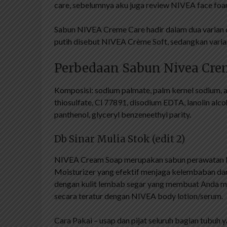
care, sebelumnya aku juga review NIVEA face foam
Sabun NIVEA Creme Care hadir dalam dua varian d
putih disebut NIVEA Crème Soft, sedangkan varia
Perbedaan Sabun Nivea Cre
Komposisi: sodium palmate, palm kernel sodium, ai
thiosulfate, Cl 77891, disodium EDTA, lanolin alco
panthenol, glyceryl benzeneethyl parity.
Db Sinar Mulia Stok (edit 2)
NIVEA Cream Soap merupakan sabun perawatan k
Moisturizer yang efektif menjaga kelembaban dan
dengan kulit lembab segar yang membuat Anda mera
secara teratur dengan NIVEA body lotion/serum.
Cara Pakai – usap dan pijat seluruh bagian tubuh ya