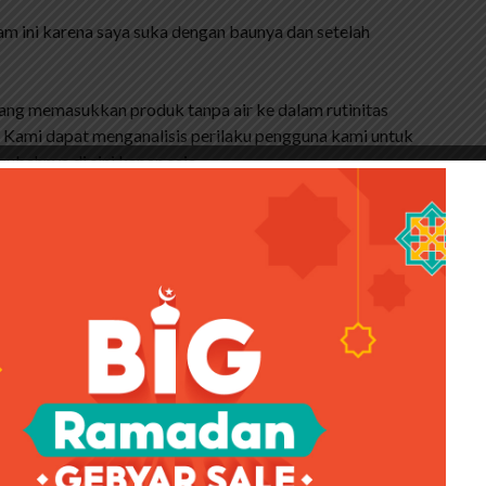
 ini karena saya suka dengan baunya dan setelah
ang memasukkan produk tanpa air ke dalam rutinitas
… Kami dapat menganalisis perilaku pengguna kami untuk
bahnya di sini kapan saja.
ng-masing produk untuk tujuan pemasaran, serta
ah perjanjian ini kapan saja di sini.
ubuh. Ini akan menjaga kelembaban dan kesehatan kulit
 CREME CARE SOAP Anda juga dapat membersihkan dan
it Anda dengan ekstrak Creme yang sama. Manjakan diri
 menghadapi hari yang akan datang. Untuk hasil terbaik,
 Wajah Glowing Bagai Mutiara