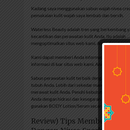
Kadang saya menggunakan sabun wajah nivea cream
pemakaian kulit wajah saya lembab dan bersih.
Waterless Beauty adalah tren yang berkembang y
kecantikan dan perawatan kulit Anda. Itu adalah 
mengoptimalkan situs web kami. Anda dapat mengu
Kami dapat memberi Anda informasi tentang masi
informasi di luar situs web kami. Anda dapat mengub
Sabun perawatan kulit terbaik dengan pelembab t
tubuh Anda. Lebih dari sekedar mandi, dengan
merawat kulit Anda. Penuhi kebutuhan nutrisi kul
Anda dengan hidrasi dan kesegaran kulit agar siap
gunakan BODY Lotion/Serum secara teratur
Review) Tips Membersihkan