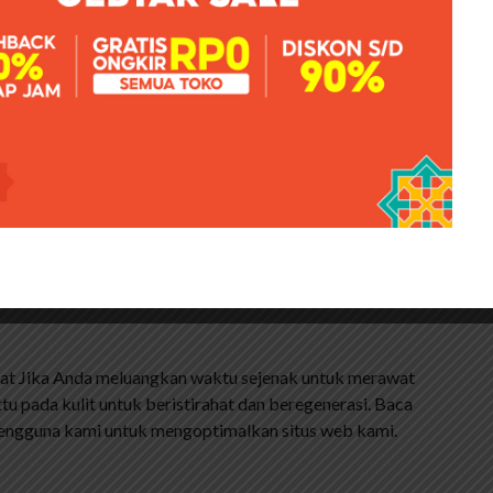
ht Facial Foam [ Nurul Sufitri’s
an kering, kandungan krim pelembabnya bisa menyerap
benar. Karena kulitku merah. Sangat menghidrasi.
 pembayaran. Saya menggunakan lip balm dan tabir
h dengan produknya. Saya berharap akan ada lebih banyak
uka sabun dan sampo untuk eksim
imana sikap saya terhadap orang atau anak
ehat Jika Anda meluangkan waktu sejenak untuk merawat
tu pada kulit untuk beristirahat dan beregenerasi. Baca
pengguna kami untuk mengoptimalkan situs web kami.