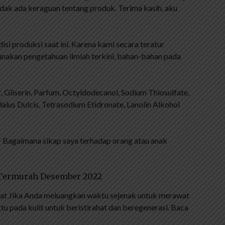
idak ada keraguan tentang produk. Terima kasih, aku
i produksi saat ini. Karena kami secara teratur
nakan pengetahuan ilmiah terkini, bahan-bahan pada
 Gliserin, Parfum, Octyldodecanol, Sodium Thiosulfate,
lus Dulcis, Tetrasodium Etidronate, Lanolin Alkohol
imana sikap saya terhadap orang atau anak
& Termurah Desember 2022
ehat Jika Anda meluangkan waktu sejenak untuk merawat
tu pada kulit untuk beristirahat dan beregenerasi. Baca