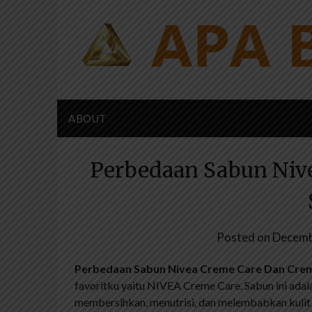
Skip
to
content
ABOUT
Perbedaan Sabun Niv
Posted on
Decemb
Perbedaan Sabun Nivea Creme Care Dan Cre
favoritku yaitu NIVEA Creme Care. Sabun ini adal
membersihkan, menutrisi, dan melembabkan kulit 