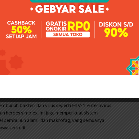
022: De Jong Cari Tandem Baru? Ini dikombinasikan
, gamat (teripang emas) dan spirulina. Kombinasi yang
k manfaat untuk kecantikan dan keindahan kulit Anda
u kedokteran Cina, teripang sering digunakan
 dan mengembalikan fungsi ginjal.
% Multybeauty Soap Bisa Cod / Bayar Ditempat
gi kesehatan. Padahal, madu sering digunakan untuk
u telah digunakan sebagai bahan utama perawatan kulit.
amin, mineral, antioksidan, dan potasium yang dapat
n masker wajah.
embunuh bakteri dan virus seperti HIV-1, enterovirus,
dan herpes simplex. Ini juga memperkuat sistem
el pembunuh alami, dan makrofag, yang semuanya
awatan kulit