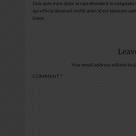
Duis aute irure dolor in reprehenderit in voluptate v
qui officia deserunt mollit anim id est laborum sa
biasa.
Leav
Your email address will not be 
COMMENT
*