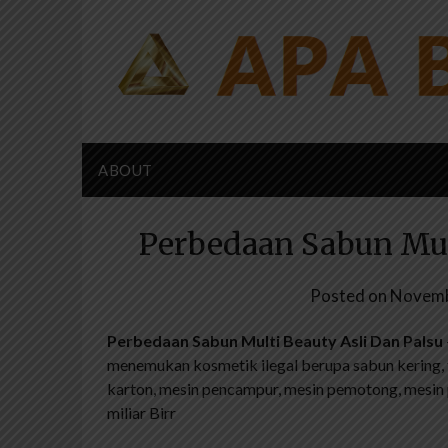
Skip
to
content
ABOUT
Perbedaan Sabun Mul
Posted on
Novemb
Perbedaan Sabun Multi Beauty Asli Dan Palsu
menemukan kosmetik ilegal berupa sabun kering, 
karton, mesin pencampur, mesin pemotong, mesin p
miliar Birr