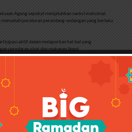
aksaan Agung sepakat menjatuhkan sanksi maksimal.
s mematuhi peraturan perundang-undangan yang berlaku
artisipasi aktif dalam melaporkan hal-hal yang
ngan peredaran obat dan makanan ilegal.
 Agar Wajah Glowing Dan
are
elalu ingat untuk verifikasi ‘klik’. Pastikan kemasan
oduk, pastikan memiliki izin edar BPOM dan pastikan
ya.
nformasi yang dipublikasikan sudah benar, silahkan
dengan mengetikkan kata kunci yang Anda inginkan.