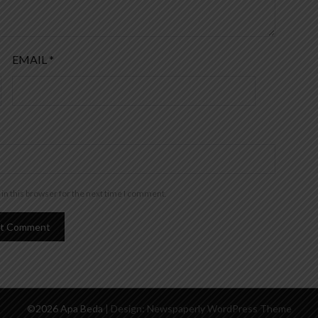
EMAIL
*
in this browser for the next time I comment.
©2026 Apa Beda
| Design:
Newspaperly WordPress Theme