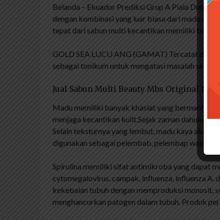
Belanda – Ekuador Prediksi Grup A Piala Dunia 2
dengan kombinasi yang luar biasa dari madu alami
tepat dari sabun multi kecantikan memiliki banya
GOLD SEA LUCU ANG (GAMAT) Tercatat dalam buk
sebagai tonikum untuk mengatasi masalah seksual
Jual Sabun Multi Beauty Mbs Original 100
Madu memiliki banyak khasiat yang bermanfaat ba
menjaga kecantikan kulit.Sejak zaman dahulu, mad
Selain teksturnya yang lembut, madu kaya akan vit
digunakan sebagai pelembab, pelembap wajah, da
Spirulina memiliki sifat antimikroba yang dapat m
cytomegalovirus, campak, influenza, influenza A, 
kekebalan tubuh dengan memproduksi monosit, s
menghancurkan patogen dalam tubuh. Produk per