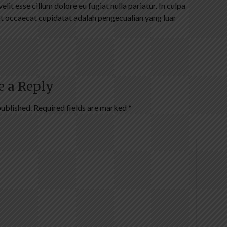
elit esse cillum dolore eu fugiat nulla pariatur. In culpa
int occaecat cupidatat adalah pengecualian yang luar
e a Reply
published.
Required fields are marked
*