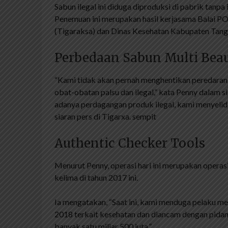
Sabun ilegal ini diduga diproduksi di pabrik tanp
Penemuan ini merupakan hasil kerjasama Balai P
(Tigaraksa) dan Dinas Kesehatan Kabupaten Tang
Perbedaan Sabun Multi Beau
“Kami tidak akan pernah menghentikan peredaran
obat-obatan palsu dan ilegal,” kata Penny dalam si
adanya perdagangan produk ilegal, kami menyelidi
siaran pers di Tigarxa. sempit
Authentic Checker Tools
Menurut Penny, operasi hari ini merupakan operas
kelima di tahun 2017 ini.
Ia mengatakan, “Saat ini, kami menduga pelaku
2018 terkait kesehatan dan diancam dengan pidan
banyak satu miliar 500 juta.”