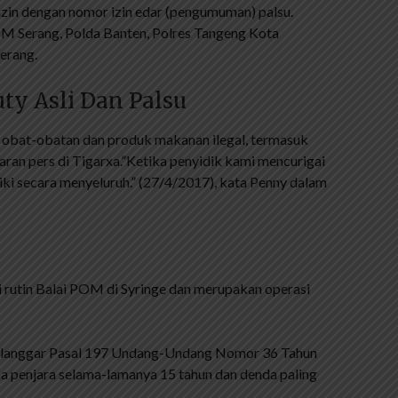
a izin dengan nomor izin edar (pengumuman) palsu.
OM Serang, Polda Banten, Polres Tangeng Kota
erang.
ty Asli Dan Palsu
 obat-obatan dan produk makanan ilegal, termasuk
aran pers di Tigarxa.”Ketika penyidik ​​kami mencurigai
ki secara menyeluruh.” (27/4/2017), kata Penny dalam
i rutin Balai POM di Syringe dan merupakan operasi
 melanggar Pasal 197 Undang-Undang Nomor 36 Tahun
a penjara selama-lamanya 15 tahun dan denda paling