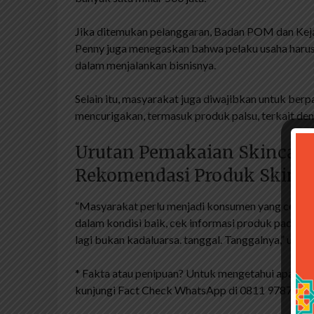
Jika ditemukan pelanggaran, Badan POM dan Kej
Penny juga menegaskan bahwa pelaku usaha haru
dalam menjalankan bisnisnya.
Selain itu, masyarakat juga diwajibkan untuk berp
mencurigakan, termasuk produk palsu, terkait de
Urutan Pemakaian Skincare
Rekomendasi Produk Skinc
“Masyarakat perlu menjadi konsumen yang cerdas, s
dalam kondisi baik, cek informasi produk pada pr
lagi bukan kadaluarsa. tanggal. Tanggalnya,” ujarn
* Fakta atau penipuan? Untuk mengetahui apakah i
kunjungi Fact Check WhatsApp di 0811 9787 670 