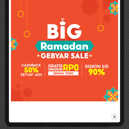
Banyak orang yang sudah menyadari khasiatnya dan merasakan
manfaat dari sabun gove.Awalnya memiliki berbagai keluhan
kulit,namun dapat dihilangkan dengan menggunakan sabun
sapi.Beberapa testimoni dan komentar dari
soapgoveindonesia.org telah kami rangkum dibawah ini.
Salah satu pengguna sabun Gov adalah Ibu Isenida yang
setelah berhasil menghilangkan komedo dari wajahnya
memberikan testimoni tentang sabun Gov. Bintik-bintik gelap ini
sulit dihilangkan selama bertahun-tahun.
Menurut Bapak Erwin Sianturi dari Kota Pekanbaru, sabun Rew
Gov digunakan untuk menghilangkan membandel. Cara
pakainya, tambahkan sedikit air, biarkan selama 30 menit, lalu
gosok dengan tangan. Setelah beberapa hari, botolnya
berangsur-angsur menghilang.
Pak Hendra dari Paiknabaru, Rhea juga mengakui manfaat sabun
Gov. Ia seorang sopir truk yang mengeluhkan bau badan tidak
sedap, setelah menggunakan sabun Gov untuk mencuci,
keluhannya hilang dan membuatnya semakin percaya diri.