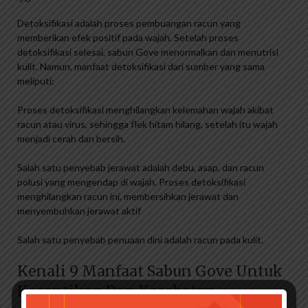
Detoksifikasi adalah proses pembuangan racun yang
memberikan efek positif pada wajah. Setelah proses
detoksifikasi selesai, sabun Gove menormalkan dan menutrisi
kulit. Namun, manfaat detoksifikasi dari sumber yang sama
meliputi:
Proses detoksifikasi menghilangkan kelemahan wajah akibat
racun atau virus, sehingga flek hitam hilang, setelah itu wajah
menjadi cerah dan bersih.
Salah satu penyebab jerawat adalah debu, asap, dan racun
polusi yang mengendap di wajah. Proses detoksifikasi
menghilangkan racun ini, membersihkan jerawat dan
menyembuhkan jerawat aktif
Salah satu penyebab penuaan dini adalah racun pada kulit.
Kenali 9 Manfaat Sabun Gove Untuk
Kecantikan Dan Kesehatan