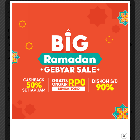
19. Saat itu, lemak beruang merupakan bahan yang paling umum
digunakan. Pada awal abad ke-20, bahan lain seperti petroleum
jelly, lilin lebah, dan lemak babi menggantikan lemak beruang.
Istilah pomade berasal dari kata Latin pomum, yang berarti apel.
Pomade adalah produk penata rambut dan dikenal sebagai
minyak rambut. Pomade awalnya diproduksi di USA. Jadi pomade
bukan seperti minyak rambut yang umumnya cair tapi pomade
adalah minyak yang dicampur dengan wex.
Jual Pomade Tezzen Alpha
Waterbased Water Based Bpom (free
Sisir + Pouch) Kode 368 Toko Wijaya
Karya
Dinamakan pomade, produk lokal tidak kalah dengan impor. Salah
satunya adalah pomade Tezzen. Produk penataan rambut ini
dibuat sejak tahun 2017.
Jemmy Tezzen, pendiri dan CEO Tezzen, menyatakan bahwa dia