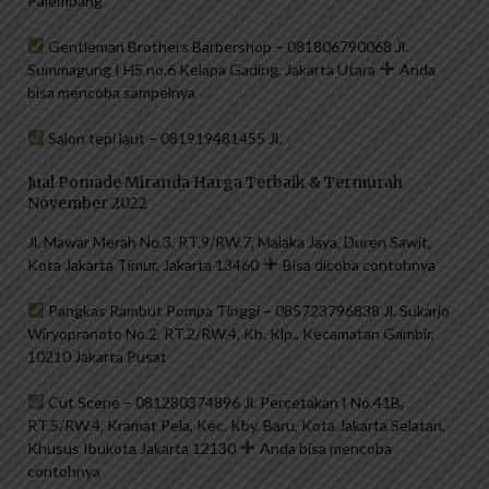
Palembang
Gentleman Brothers Barbershop – 081806790068 Jl.
Summagung I H5 no.6 Kelapa Gading, Jakarta Utara
Anda
bisa mencoba sampelnya
Salon tepi laut – 081919481455 Jl.
Jual Pomade Miranda Harga Terbaik & Termurah
November 2022
Jl. Mawar Merah No.3, RT.9/RW.7, Malaka Jaya, Duren Sawit,
Kota Jakarta Timur, Jakarta 13460
Bisa dicoba contohnya
Pangkas Rambut Pompa Tinggi – 085723796838 Jl. Sukarjo
Wiryopranoto No.2, RT.2/RW.4, Kb. Klp., Kecamatan Gambir,
10210 Jakarta Pusat
Cut Scene – 081280374896 Jl. Percetakan I No.41B,
RT.5/RW.4, Kramat Pela, Kec. Kby. Baru, Kota Jakarta Selatan,
Khusus Ibukota Jakarta 12130
Anda bisa mencoba
contohnya