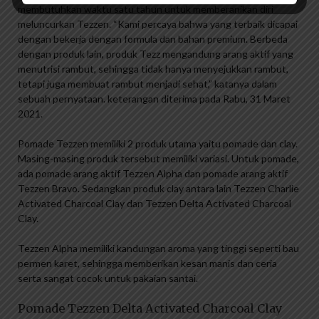
membutuhkan waktu satu tahun untuk memberanikan diri
meluncurkan Tezzen. “Kami percaya bahwa yang terbaik dicapai
dengan bekerja dengan formula dan bahan premium. Berbeda
dengan produk lain, produk Tezz mengandung arang aktif yang
menutrisi rambut, sehingga tidak hanya menyejukkan rambut,
tetapi juga membuat rambut menjadi sehat,” katanya dalam
sebuah pernyataan. keterangan diterima pada Rabu, 31 Maret
2021.
Pomade Tezzen memiliki 2 produk utama yaitu pomade dan clay.
Masing-masing produk tersebut memiliki variasi. Untuk pomade,
ada pomade arang aktif Tezzen Alpha dan pomade arang aktif
Tezzen Bravo. Sedangkan produk clay antara lain Tezzen Charlie
Activated Charcoal Clay dan Tezzen Delta Activated Charcoal
Clay.
Tezzen Alpha memiliki kandungan aroma yang tinggi seperti bau
permen karet, sehingga memberikan kesan manis dan ceria
serta sangat cocok untuk pakaian santai.
Pomade Tezzen Delta Activated Charcoal Clay