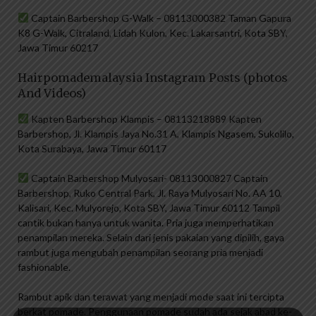
Captain Barbershop G-Walk – 08113000382 Taman Gapura
K8 G-Walk, Citraland, Lidah Kulon, Kec. Lakarsantri, Kota SBY,
Jawa Timur 60217
Hairpomademalaysia Instagram Posts (photos
And Videos)
Kapten Barbershop Klampis – 08113218889 Kapten
Barbershop, Jl. Klampis Jaya No.31 A, Klampis Ngasem, Sukolilo,
Kota Surabaya, Jawa Timur 60117
Captain Barbershop Mulyosari- 08113000827 Captain
Barbershop, Ruko Central Park, Jl. Raya Mulyosari No. AA 10,
Kalisari, Kec. Mulyorejo, Kota SBY, Jawa Timur 60112 Tampil
cantik bukan hanya untuk wanita. Pria juga memperhatikan
penampilan mereka. Selain dari jenis pakaian yang dipilih, gaya
rambut juga mengubah penampilan seorang pria menjadi
fashionable.
Rambut apik dan terawat yang menjadi mode saat ini tercipta
berkat pomade. Penggunaan pomade sudah ada sejak abad ke-