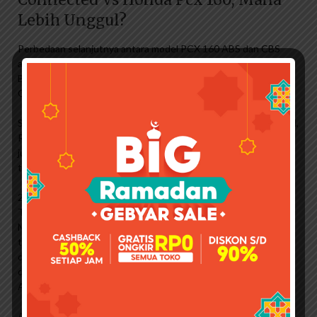
Lebih Unggul?
Perbedaan selanjutnya antara model PCX 160 ABS dan CBS
adalah pilihan warnanya. Model CBS tersedia dalam warna
Brilliant Matte Grey, Brilliant Matte Red, Brilliant White, dan
Glorious Matte Black.
Sedangkan varian ABS tersedia dalam warna Brilliant Matte Red,
Royal Matte Blue, Brilliant White, dan Light Black. Model ABS
juga menampilkan tulisan PCX di bagian samping bodi untuk
tampilan yang lebih gaya.
2 Maret 2023 Harga Harley-Davidson 2023, Termasuk
Tunggangan Mario Dandy Dugaan Masalah Tracking Geber
Moge – PT Astra Honda Motor (AHM) dengan perombakan
total mesin, rangka, desain dan fitur All New Honda Vario 160
diluncurkan. semakin meningkat. All New Honda Vario 160 hadir
dengan dua pilihan ABS dan CBS. Perbedaan antara Vario 160
ABS dan Vario 160 CBS dijelaskan di bawah ini.
All New Honda Vario 160 mengusung mesin terbaru 160cc 4-