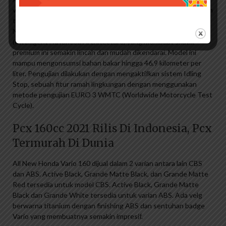
valve eSP+, berpendingin cairan, rendah emisi dan menghasilkan
torsi puncak 13,8 Nm @ 7000 rpm dan 11,3 kW @ 8500 rpm. . All
New Honda Vario 160 hadir dengan teknologi rangka eSAF
(Intelligent Advanced Architecture) yang membuat skutik
premium ini semakin lincah dan mudah dikendarai. Model ini
mampu mengonsumsi bahan bakar hingga 46,9 kilometer per
liter. Pengujian dilakukan dengan mengaktifkan sistem Idling
Stop, sebuah fitur ramah lingkungan dengan menggunakan
metode pengujian EURO 3 WMTC (Worldwide Motorcycle Test
Cycle).
Pcx 160cc 2021 Rilis Di Indonesia, Pcx
Termurah Di Dunia
All New Honda Vario 160 dijual dalam 2 varian antara lain CBS
dan ABS. Active Black, Grande Matte Black, dan Grande Matte
Red tersedia untuk model CBS. Active Black, Grande Matte
Black dan Grande White tersedia untuk varian ABS. Ada velg
berwarna titanium dengan finishing ABS dan sentuhan badge
Vario yang membuatnya semakin impresif.