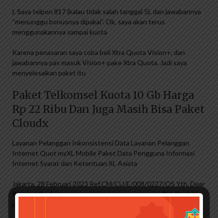
). Saya telpon 817 (kalau tidak salah tanggal 5), dan jawabannya
“menunggu bonusnya dipakai”. Ok, saya akan terus
menggunakannya sampai kuota
Karena penasaran saya coba beli Xtra Quota Vision+, dan
jawabannya pas masuk Vision+ pake Xtra Quota. Jadi saya
menyelesaikan paket itu
Paket Telkomsel Kuota 10 Gb Harga
Rp 22 Ribu Dan Juga Masih Bisa Paket
Cloudx
Layanan Pelanggan Inkonsistensi Data Layanan Pelanggan
Internet Quot myXL Mobile Paket Data Pengguna Informasi
Internet Syarat dan Ketentuan XL Axiata
Jakarta, 28 Februari 2023 Ref.CM/CU/E/008/0227/OS Yth. Dear
Redaksi, Berikut tanggapan kami atas pertanyaan Pak Naufal
dengan, …