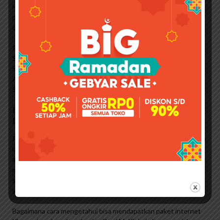
Hak konsumen untuk menyampaikan pendapat dan
pengaduannya terhadap produk dan/atau jasa yang digunakan
dijamin oleh Pasal 4 huruf d UU Perlindungan Konsumen.
Pada tanggal 20 Maret 2023, saya membeli laptop melalui
Shopee, nomor referensi: 230320VMVM7VMV. Menurut
Shopee, produk dikirim dengan Kartu XL, banyak promo murah.
Ada juga yang 16GB Rp 11.000, diskon dari harga normal Rp
59.000.
Kartu Paket Internet Game Murah: Situs Judi
Kartu Paket Internet Game Murah
Paket Internet XL Lagi iklan murah lagi promo lagi ga perlu kartu
lama, kartu yang saya beli udah dapat promo dari Xl lewat
aplikasi MyXl, saya pengguna internet telkomsel karena terlalu
mahal jadi saya ganti Tri ke Tri, dan jaringannya sangat lambat,
sekarang saya pindah ke Xl untuk mendapatkan paket promo
yang lebih murah.
Bagaimana cara mengetahui bisa mendapatkan paket internet