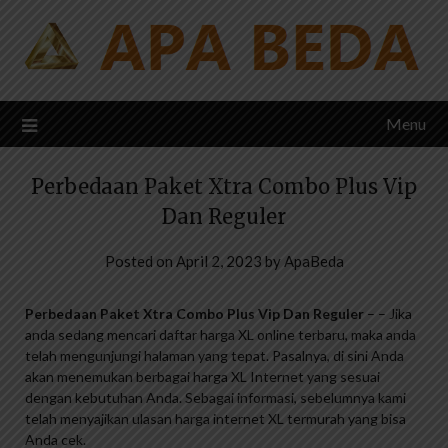
Skip
to
content
Menu
Perbedaan Paket Xtra Combo Plus Vip
Dan Reguler
Posted on
April 2, 2023
by
ApaBeda
Perbedaan Paket Xtra Combo Plus Vip Dan Reguler
– – Jika
anda sedang mencari daftar harga XL online terbaru, maka anda
telah mengunjungi halaman yang tepat. Pasalnya, di sini Anda
akan menemukan berbagai harga XL Internet yang sesuai
dengan kebutuhan Anda. Sebagai informasi, sebelumnya kami
telah menyajikan ulasan harga internet XL termurah yang bisa
Anda cek.