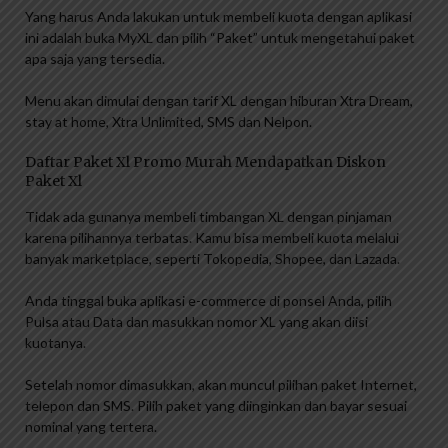
Yang harus Anda lakukan untuk membeli kuota dengan aplikasi
ini adalah buka MyXL dan pilih “Paket” untuk mengetahui paket
apa saja yang tersedia.
Menu akan dimulai dengan tarif XL dengan hiburan Xtra Dream,
stay at home, Xtra Unlimited, SMS dan Nelpon.
Daftar Paket Xl Promo Murah Mendapatkan Diskon
Paket Xl
Tidak ada gunanya membeli timbangan XL dengan pinjaman
karena pilihannya terbatas. Kamu bisa membeli kuota melalui
banyak marketplace, seperti Tokopedia, Shopee, dan Lazada.
Anda tinggal buka aplikasi e-commerce di ponsel Anda, pilih
Pulsa atau Data dan masukkan nomor XL yang akan diisi
kuotanya.
Setelah nomor dimasukkan, akan muncul pilihan paket Internet,
telepon dan SMS. Pilih paket yang diinginkan dan bayar sesuai
nominal yang tertera.