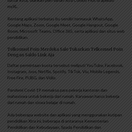
daftar kota, silahkan pilih varian Xtra Combo Plus di aplikasi
myXL.
Rentang aplikasi terbatas itu sendiri termasuk WhatsApp,
Google Maps, Zoom, Google Meet, Google Hangout, Google
Room, Microsoft Teams, Office 365, serta aplikasi dan situs web
pendidikan.
Telkomsel Poin Merdeka Sale Tukarkan Telkomsel Poin
Dengan Saldo Link Aja
Daftar permintaan kuota tersebut meliputi YouTube, Facebook,
Instagram, Joox, Netflix, Spotify, TikTok, Viu, Mobile Legends,
Free Fire, PUBG, dan Vidio.
Pandemi Covid-19 memaksa para pekerja kantoran dan
mahasiswa untuk bekerja dari rumah. Karyawan harus bekerja
dari rumah dan siswa belajar di rumah.
Ada beberapa website dan aplikasi yang menggunakan kutipan
pendidikan Xtra ini, beberapa di antaranya Kementerian
Pendidikan dan Kebudayaan, Spada Pendidikan dan