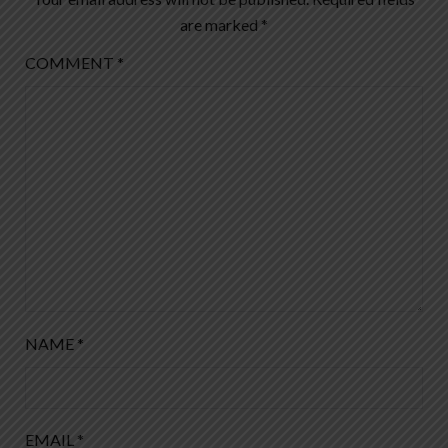
are marked
*
COMMENT
*
NAME
*
EMAIL
*