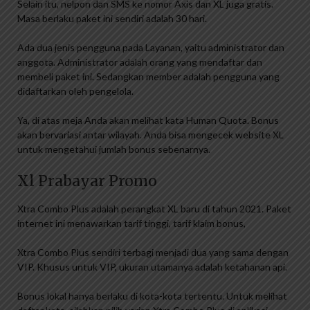
Selain itu, nelpon dan SMS ke nomor Axis dan XL juga gratis.
Masa berlaku paket ini sendiri adalah 30 hari.
Ada dua jenis pengguna pada Layanan, yaitu administrator dan
anggota. Administrator adalah orang yang mendaftar dan
membeli paket ini. Sedangkan member adalah pengguna yang
didaftarkan oleh pengelola.
Ya, di atas meja Anda akan melihat kata Human Quota. Bonus
akan bervariasi antar wilayah. Anda bisa mengecek website XL
untuk mengetahui jumlah bonus sebenarnya.
Xl Prabayar Promo
Xtra Combo Plus adalah perangkat XL baru di tahun 2021. Paket
internet ini menawarkan tarif tinggi, tarif klaim bonus,
Xtra Combo Plus sendiri terbagi menjadi dua yang sama dengan
VIP. Khusus untuk VIP, ukuran utamanya adalah ketahanan api.
Bonus lokal hanya berlaku di kota-kota tertentu. Untuk melihat