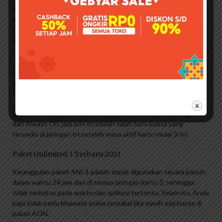
Seperti yang Anda tahu, penyedia layanan tri ini adalah salah
satu penyedia layanan paling populer di Indonesia. 3 sendiri
dikenal menawarkan paket internet yang relatif murah. Selain
itu, dengan triple card kamu juga bisa mengisi diamond Mobile
Legends dengan 3/3 impuls.
Kuota Aon tri adalah singkatan dari Sari Always ON, untuk
mendapatkan paket AON anda perlu membeli paket always on
tri, dan anda juga bisa membeli kartu prepaid Always On,
Seperti yang dijelaskan FanPedia di atas, AON adalah singkatan
dari Always On, jadi aon tri adalah salah satu kuota yang
tersedia di jaringan tri setelah masa aktif kartu mulai 3/tri.
Paket Unlimited 3 Terbaru 2023
Keunggulan paket ANI 3 adalah dapat digunakan secara penuh
dalam waktu 24 jam dan di semua jaringan kartu 3, sehingga
tidak terbatas pada waktu dan aplikasi tertentu. Selain itu, Anda
juga tidak perlu khawatir pulsa terpakai jika masih ada kuota di
paket AON.