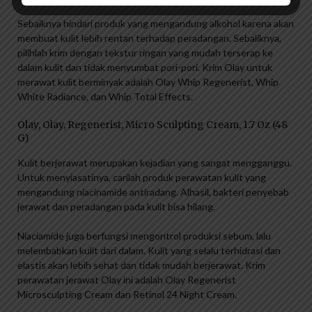
Sebaiknya hindari produk yang mengandung alkohol karena akan
membuat kulit lebih rentan terhadap peradangan. Sebaliknya,
pilihlah krim dengan tekstur ringan yang mudah terserap ke
dalam kulit dan tidak menyumbat pori-pori. Krim Olay untuk
merawat kulit berminyak adalah Olay Whip Regenerist, Whip
White Radiance, dan Whip Total Effects.
Olay, Olay, Regenerist, Micro Sculpting Cream, 1.7 Oz (48
G)
Kulit berjerawat merupakan kejadian yang sangat mengganggu.
Untuk menyiasatinya, carilah produk perawatan kulit yang
mengandung niacinamide antiradang. Alhasil, bakteri penyebab
jerawat dan peradangan pada kulit bisa hilang.
Niaciamide juga berfungsi mengontrol produksi sebum, lalu
melembabkan kulit dari dalam. Kulit yang selalu terhidrasi dan
elastis akan lebih sehat dan tidak mudah berjerawat. Krim
perawatan jerawat Olay ini adalah Olay Regenerist
Microsculpting Cream dan Retinol 24 Night Cream.