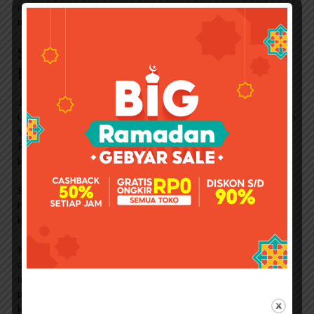
mempercepat pembaharuan sel kulit sehingga dapat
mengurangi kerutan wajah.
Sharing & Review] L’oreal
Extraordinary Oil For Colored Hair
Jangan lupa gunakan lotion pagi dengan SPF dan krim malam
untuk melembabkan wajah di malam hari. Kulit kering merupakan
salah satu penyebab kerutan pada wajah. Gunakan Olay
Regenerist Anti-Aging Cream yang cocok untuk usia 50 tahun
ke atas.
Setiap wanita memiliki masalah kulit yang berbeda-beda. Untuk
hasil terbaik, temukan krim Olay yang paling sesuai dengan
kebutuhan dan jenis kulit Anda.
Kulit berminyak rentan terhadap jerawat. Jika ada bakteri di
dalam pori, jerawat bisa membengkak dan meradang. Untuk
mengatasinya, Anda harus merawat wajah dengan produk
perawatan kulit yang menyerap minyak dan mengangkat sel
kulit mati.