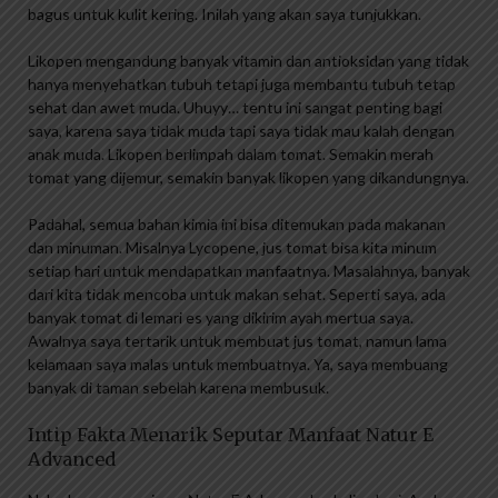
bagus untuk kulit kering. Inilah yang akan saya tunjukkan.
Likopen mengandung banyak vitamin dan antioksidan yang tidak
hanya menyehatkan tubuh tetapi juga membantu tubuh tetap
sehat dan awet muda. Uhuyy… tentu ini sangat penting bagi
saya, karena saya tidak muda tapi saya tidak mau kalah dengan
anak muda. Likopen berlimpah dalam tomat. Semakin merah
tomat yang dijemur, semakin banyak likopen yang dikandungnya.
Padahal, semua bahan kimia ini bisa ditemukan pada makanan
dan minuman. Misalnya Lycopene, jus tomat bisa kita minum
setiap hari untuk mendapatkan manfaatnya. Masalahnya, banyak
dari kita tidak mencoba untuk makan sehat. Seperti saya, ada
banyak tomat di lemari es yang dikirim ayah mertua saya.
Awalnya saya tertarik untuk membuat jus tomat, namun lama
kelamaan saya malas untuk membuatnya. Ya, saya membuang
banyak di taman sebelah karena membusuk.
Intip Fakta Menarik Seputar Manfaat Natur E
Advanced