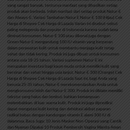
yang sangat banyak, tentunya manfaat yang dihasilkan setiap
produk akan berbeda. Inilah manfaat dari setiap produk Natur-E
dan Always-E. Variasi Tambahan Natur E Natur-E 100 (Hijau) Cek
Harga di Shopee Cek Harga di Lazada Varian ini disebut-sebut
paling melegenda dan populer di Indonesia karena sudah lama
diminati konsumen. Natur-E 100 atau dikenal juga dengan
Green Natur-E mengandung 100 IU vitamin yang berperan
dalam perawatan kulit untuk membantu menjaga kulit tetap
sehat dan tidak kering. Produk ini juga dibuat untuk konsumen
antara usia 18-25 tahun. Variasi suplemen Natur-E ini
merupakan investasi bagi kaum muda untuk memiliki kulit yang
bersinar dan sehat hingga usia lanjut. Natur-E 300 (Orange) Cek
Harga di Shopee Cek Harga di Lazada Saat ini, bagi Anda yang
berusia 25-35 tahun, Natur-E merekomendasikan Anda untuk
mengkonsumsi lebih dari Natur-E 300. Produk ini diklaim memiliki
tekstur yang halus dan lembut. bahkan kemampuan
melembabkan. di luar. warna kulit. Produk ini juga diprediksi
dapat mengatasi kulit kering dan dehidrasi akibat paparan
radikal bebas dengan kandungan vitamin E alami 300 IU di
dalamnya. Baca Juga: 10 Jenis Masker Non-Operasi yang Cantik
dan Nyaman Dipakai 10 Produk Pembersih Vagina Wanita Aman