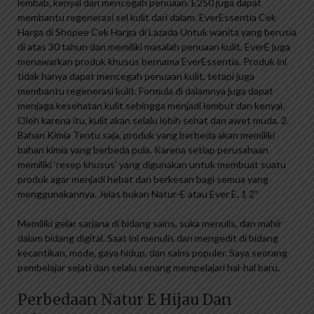
lembab, kenyal dan mencegah penuaan. E250 juga dapat
membantu regenerasi sel kulit dari dalam. EverEssentia Cek
Harga di Shopee Cek Harga di Lazada Untuk wanita yang berusia
di atas 30 tahun dan memiliki masalah penuaan kulit, EverE juga
menawarkan produk khusus bernama EverEssentia. Produk ini
tidak hanya dapat mencegah penuaan kulit, tetapi juga
membantu regenerasi kulit. Formula di dalamnya juga dapat
menjaga kesehatan kulit sehingga menjadi lembut dan kenyal.
Oleh karena itu, kulit akan selalu lebih sehat dan awet muda. 2.
Bahan Kimia Tentu saja, produk yang berbeda akan memiliki
bahan kimia yang berbeda pula. Karena setiap perusahaan
memiliki ‘resep khusus’ yang digunakan untuk membuat suatu
produk agar menjadi hebat dan berkesan bagi semua yang
menggunakannya. Jelas bukan Natur-E atau Ever E. 1 2″
Memiliki gelar sarjana di bidang sains, suka menulis, dan mahir
dalam bidang digital. Saat ini menulis dan mengedit di bidang
kecantikan, mode, gaya hidup, dan sains populer. Saya seorang
pembelajar sejati dan selalu senang mempelajari hal-hal baru.
Perbedaan Natur E Hijau Dan