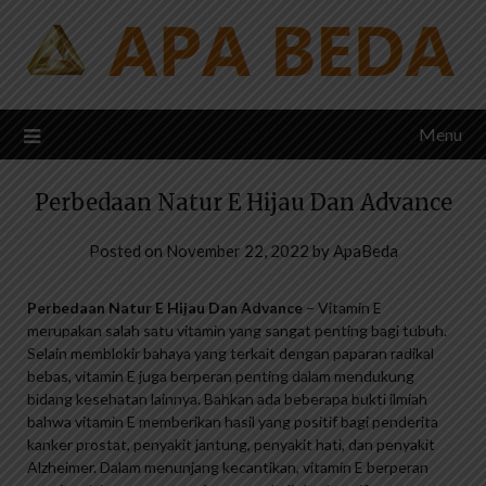
Skip
to
content
Menu
Perbedaan Natur E Hijau Dan Advance
Posted on
November 22, 2022
by
ApaBeda
Perbedaan Natur E Hijau Dan Advance
– Vitamin E
merupakan salah satu vitamin yang sangat penting bagi tubuh.
Selain memblokir bahaya yang terkait dengan paparan radikal
bebas, vitamin E juga berperan penting dalam mendukung
bidang kesehatan lainnya. Bahkan ada beberapa bukti ilmiah
bahwa vitamin E memberikan hasil yang positif bagi penderita
kanker prostat, penyakit jantung, penyakit hati, dan penyakit
Alzheimer. Dalam menunjang kecantikan, vitamin E berperan