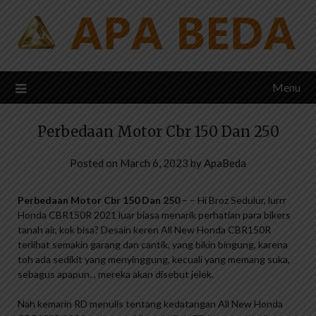
Skip
to
content
Menu
Perbedaan Motor Cbr 150 Dan 250
Posted on
March 6, 2023
by
ApaBeda
Perbedaan Motor Cbr 150 Dan 250
– – Hi Broz Sedulur, lurrr
Honda CBR150R 2021 luar biasa menarik perhatian para bikers
tanah air, kok bisa? Desain keren All New Honda CBR150R
terlihat semakin garang dan cantik, yang bikin bingung, karena
toh ada sedikit yang menyinggung, kecuali yang memang suka,
sebagus apapun. , mereka akan disebut jelek.
Nah kemarin RD menulis tentang kedatangan All New Honda