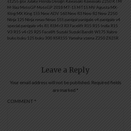
s1255 gsx Julaky Honda Design Kawasaki Kawasaki Z250 KTM
M-Slaz MotoGP MotoGP 2018 MT-15 MT15 MV Agusta MX-
King MX King 155 New ADV 160 New R3 New R2 New Z250
Ninja 125 Ninja nmax Nmax 155 panigal panigale v4 panigale v4
special panigale v4s R1 R1M r3 R3 Facelift R15 R15 India R15
V3 R15 v4 r25 R25 Facelift Suzuki Suzuki Bandit W175 Xabre
buku buku 125 buku 300 XSR155 Yamaha yzama Z250 ZX25R
Leave a Reply
Your email address will not be published.
Required fields
are marked
*
COMMENT
*