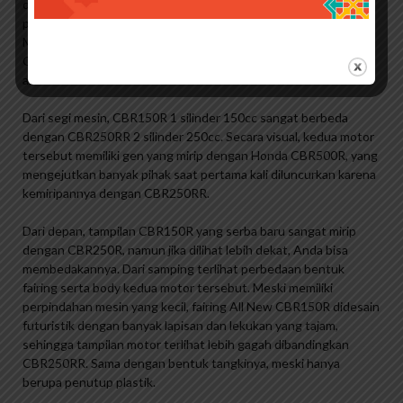
dan banyak orang telah menerima berbagai tanggapan tentang
penampilannya yang sangat mirip dengan Honda CBR250RR.
Meski sekilas bentuk dan tampilan bodinya mirip dengan
CBR250RR, namun jika dilihat lebih dekat, banyak perbedaan di
antara kedua motor tersebut.
Dari segi mesin, CBR150R 1 silinder 150cc sangat berbeda
dengan CBR250RR 2 silinder 250cc. Secara visual, kedua motor
tersebut memiliki gen yang mirip dengan Honda CBR500R, yang
mengejutkan banyak pihak saat pertama kali diluncurkan karena
kemiripannya dengan CBR250RR.
Dari depan, tampilan CBR150R yang serba baru sangat mirip
dengan CBR250R, namun jika dilihat lebih dekat, Anda bisa
membedakannya. Dari samping terlihat perbedaan bentuk
fairing serta body kedua motor tersebut. Meski memiliki
perpindahan mesin yang kecil, fairing All New CBR150R didesain
futuristik dengan banyak lapisan dan lekukan yang tajam,
sehingga tampilan motor terlihat lebih gagah dibandingkan
CBR250RR. Sama dengan bentuk tangkinya, meski hanya
berupa penutup plastik.