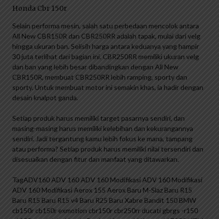
Honda Cbr 150r
Selain performa mesin, salah satu perbedaan mencolok antara
All New CBR150R dan CBR250RR adalah tapak, mulai dari velg
hingga ukuran ban. Selisih harga antara keduanya yang hampir
30 juta terlihat dari bagian ini. CBR250RR memiliki ukuran velg
dan ban yang lebih besar dibandingkan dengan All New
CBR150R, membuat CBR250RR lebih ramping, sporty dan
sporty. Untuk membuat motor ini semakin khas, ia hadir dengan
desain knalpot ganda.
Setiap produk harus memiliki target pasarnya sendiri, dan
masing-masing harus memiliki kelebihan dan kekurangannya
sendiri. Jadi tergantung kamu lebih fokus ke mana, tampang
atau performa? Setiap produk harus memiliki nilai tersendiri dan
disesuaikan dengan fitur dan manfaat yang ditawarkan.
TagADV160 ADV 160 ADV 160 Modifikasi ADV 160 Modifikasi
ADV 160 Modifikasi Aerox 155 Aerox Baru M-Slaz Baru R15
Baru R15 Baru R15 v4 Baru R25 Baru Xabre Bandit 150 BMW
cb150r cb150r exmotion cbr150r cbr250rr ducati gbrgs -r150