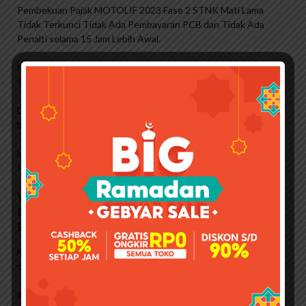
Pembekuan Pajak MOTOLIF 2023 Fase 2 STNK Mati Lama
Tidak Terkunci Tidak Ada Pembayaran PCB dan Tidak Ada
Penalti selama 15 Jam Lebih Awal.
Motor Listrik MOTOTECH Mirip Jalan Vespa Hingga 175 Km
Seharga Rp 12 Juta 15 Jam Lalu
Debt collector MOTOLIFE menyita motor mahasiswa, penjahat
berwajah buruk usai digerebek polisi 16 jam lalu.
Motorac 17 jam yang lalu Momen luar biasa dari debut WH19
Race School di Mandalika National Championship 250 road race
Winglet Cbr 250rr Winglet Cbr 150r 2021 2022
K45r Winglet New Cbr 2021 2022 Winglet Cbr 250
Rr
MOTOMODIF Tak hanya Vespa Matic, penutup pintu garasi
custom modifikasi Vespa Klasik, harga tersedia 19 jam lalu
#Motor# Data Stnk tidak ada lagi setelah 2 tahun di tahun 2021