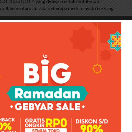
DOT 3 dan DOT 4 yang didesain untuk mobil-mobil
, dll. Sementara itu, ada beberapa merk minyak rem yang
l Netral Merah
ah Minyak Rem Prestone. Menariknya, mereka
iki keunggulan titik didih lebih tinggi dari standar.
ang mencapai spesifikasi DOT 5. Hal ini dilakukan agar
ak rem mobil rentan terkontaminasi kandungan air.
itasnya.
ika. Namun, sangat dikenal dan dipercaya di Indonesia.
uk ini sudah ada sejak tahun 1980 di Indonesia. Awalnya
 2000 mereka mulai memproduksi sendiri.
id Cairan Rem Bening Isi 1000 Ml