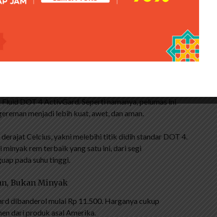
e berbagai negara seperti Taiwan, Singapura, China,
 seperti Maladewa dan Rwanda juga terlibat.
dua produk yaitu DOT 3 dan DOT 4. Namun yang paling
u. Tersedia dalam kemasan 300ml dan 500ml. Cairan ini
 dan karat sekaligus memberikan pengereman drum dan
 Fluid DOT 4 ActivGard. Seperti namanya, pelumas ini
reman menjadi lebih kuat, awet, dan aman.
erajat Celcius, yakni melebihi titik didih standar DOT 4.
minyak rem terbaik yang satu ini, dari segi
uap pada suhu tinggi.
ran, Bukan Minyak
ard dibanderol mulai Rp 11.500. Harganya cukup
en dari produk asal Amerika.