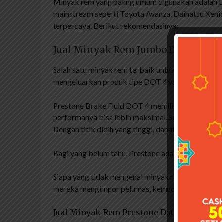
Minyak rem yang paling umum digunakan adalah 
mainstream seperti Toyota Avanza, Daihatsu Xenia
terpercaya. Berikut rekomendasinya;
Jual Minyak Rem Jumbo Dot 3 300m
Salah satu minyak rem terbaik untuk mobil adal
mengeluarkan produk tipe DOT 4 yang diklaim memil
Prestone Brake Fluid DOT 4 memiliki titik didih y
performanya bisa lebih maksimal. Selain itu, miny
Dengan titik didih yang tinggi, dapat menjaga kual
Bagi yang belum tahu, Prestone adalah merek Amer
Siapa yang tidak mengenal minyak rem jumbo. Prod
mereka mengimpor pelumas, kemudian pada tahun
Jual Minyak Rem Prestone Dot 3 Brake Flu