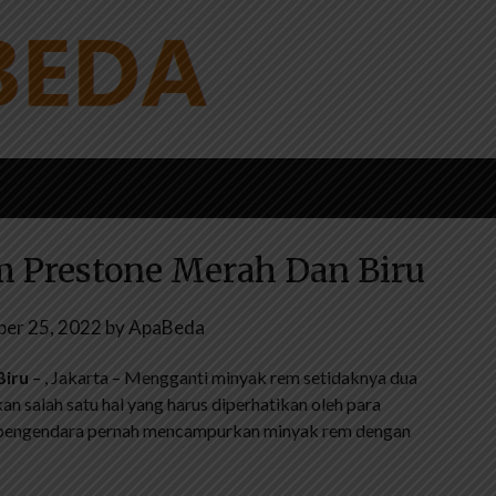
 Prestone Merah Dan Biru
er 25, 2022
by
ApaBeda
Biru
– , Jakarta – Mengganti minyak rem setidaknya dua
an salah satu hal yang harus diperhatikan oleh para
 pengendara pernah mencampurkan minyak rem dengan