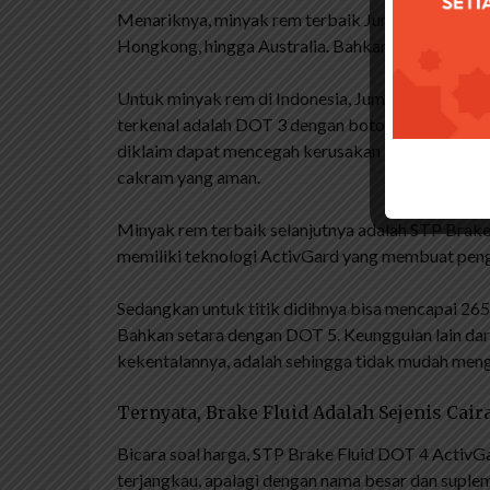
Menariknya, minyak rem terbaik Jumba diekspor k
Hongkong, hingga Australia. Bahkan benua Afrika
Untuk minyak rem di Indonesia, Jumbo memiliki 
terkenal adalah DOT 3 dengan botol berwarna bir
diklaim dapat mencegah kerusakan bantalan rem
cakram yang aman.
Minyak rem terbaik selanjutnya adalah STP Brake
memiliki teknologi ActivGard yang membuat penge
Sedangkan untuk titik didihnya bisa mencapai 265 d
Bahkan setara dengan DOT 5. Keunggulan lain dari 
kekentalannya, adalah sehingga tidak mudah meng
Ternyata, Brake Fluid Adalah Sejenis Cai
Bicara soal harga, STP Brake Fluid DOT 4 ActivG
terjangkau, apalagi dengan nama besar dan suplem