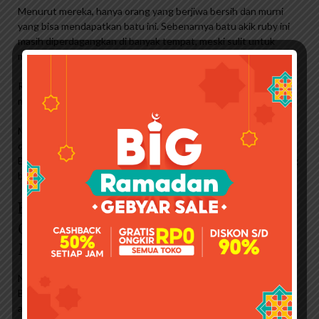
Menurut mereka, hanya orang yang berjiwa bersih dan murni
yang bisa mendapatkan batu ini. Sebenarnya batu akik ruby ​​ini
masih diperdagangkan di banyak tempat, meski sulit untuk
menjamin keasliannya sepenuhnya.
Ruby raw rock, pendahulu batu ruby, menurut klasifikasi batu
mulia. (Foto: Ilmiah Thermo Fisher)
Meski banyak legenda beredar, batu akik ruby ​​ini juga telah
dipelajari secara ilmiah dari sudut pandang geologis.
Berdasarkan survey geologi, kelangkaan batu akik ruby ​​memang
benar adanya. Dari temuan geologis di Indonesia, batuan
Batu Permata Natural Hessonite
Garnet Srilanka 8.80 Ct Nte Skylab
Memo
Nilai kekerasan batu ruby ​​ini dinyatakan dalam 9 satuan MoHS.
Batu tunggal dengan nilai kekerasan lebih tinggi dari batu ini
adalah intan atau