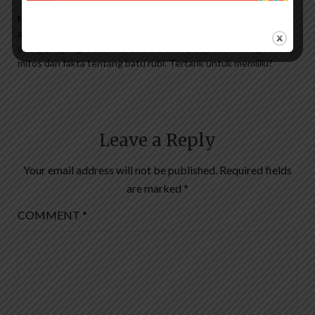
Meski banyak legenda yang beredar, namun tak dipungkiri batu
akik ruby ​​memiliki keindahan yang tinggi dan wajar jika banyak
orang yang ingin memilikinya. Demikian penjelasan mengenai
mitos dan fakta tentang batu rubi. Tertarik untuk memiliki?
Leave a Reply
Your email address will not be published.
Required fields
are marked
*
COMMENT
*