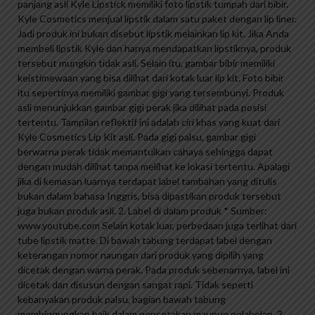
panjang asli Kyle Lipstick memiliki foto lipstik tumpah dari bibir.
Kyle Cosmetics menjual lipstik dalam satu paket dengan lip liner.
Jadi produk ini bukan disebut lipstik melainkan lip kit. Jika Anda
membeli lipstik Kyle dan hanya mendapatkan lipstiknya, produk
tersebut mungkin tidak asli. Selain itu, gambar bibir memiliki
keistimewaan yang bisa dilihat dari kotak luar lip kit. Foto bibir
itu sepertinya memiliki gambar gigi yang tersembunyi. Produk
asli menunjukkan gambar gigi perak jika dilihat pada posisi
tertentu. Tampilan reflektif ini adalah ciri khas yang kuat dari
Kyle Cosmetics Lip Kit asli. Pada gigi palsu, gambar gigi
berwarna perak tidak memantulkan cahaya sehingga dapat
dengan mudah dilihat tanpa melihat ke lokasi tertentu. Apalagi
jika di kemasan luarnya terdapat label tambahan yang ditulis
bukan dalam bahasa Inggris, bisa dipastikan produk tersebut
juga bukan produk asli. 2. Label di dalam produk * Sumber:
www.youtube.com Selain kotak luar, perbedaan juga terlihat dari
tube lipstik matte. Di bawah tabung terdapat label dengan
keterangan nomor naungan dari produk yang dipilih yang
dicetak dengan warna perak. Pada produk sebenarnya, label ini
dicetak dan disusun dengan sangat rapi. Tidak seperti
kebanyakan produk palsu, bagian bawah tabung
membingungkan baik dalam pencetakan maupun pelabelan. 3.