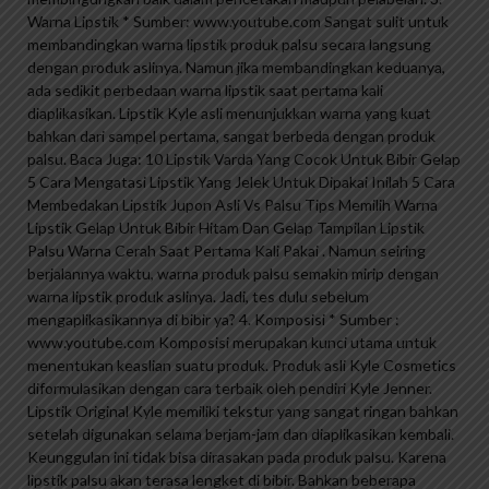
Warna Lipstik * Sumber: www.youtube.com Sangat sulit untuk
membandingkan warna lipstik produk palsu secara langsung
dengan produk aslinya. Namun jika membandingkan keduanya,
ada sedikit perbedaan warna lipstik saat pertama kali
diaplikasikan. Lipstik Kyle asli menunjukkan warna yang kuat
bahkan dari sampel pertama, sangat berbeda dengan produk
palsu. Baca Juga: 10 Lipstik Varda Yang Cocok Untuk Bibir Gelap
5 Cara Mengatasi Lipstik Yang Jelek Untuk Dipakai Inilah 5 Cara
Membedakan Lipstik Jupon Asli Vs Palsu Tips Memilih Warna
Lipstik Gelap Untuk Bibir Hitam Dan Gelap Tampilan Lipstik
Palsu Warna Cerah Saat Pertama Kali Pakai . Namun seiring
berjalannya waktu, warna produk palsu semakin mirip dengan
warna lipstik produk aslinya. Jadi, tes dulu sebelum
mengaplikasikannya di bibir ya? 4. Komposisi * Sumber :
www.youtube.com Komposisi merupakan kunci utama untuk
menentukan keaslian suatu produk. Produk asli Kyle Cosmetics
diformulasikan dengan cara terbaik oleh pendiri Kyle Jenner.
Lipstik Original Kyle memiliki tekstur yang sangat ringan bahkan
setelah digunakan selama berjam-jam dan diaplikasikan kembali.
Keunggulan ini tidak bisa dirasakan pada produk palsu. Karena
lipstik palsu akan terasa lengket di bibir. Bahkan beberapa