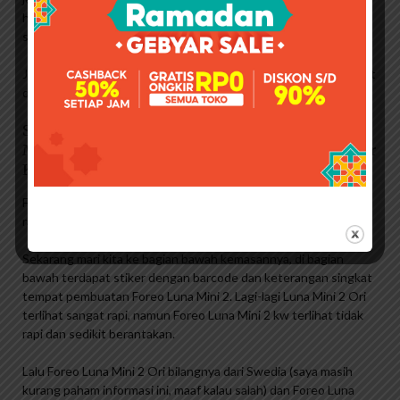
hitam yang pastinya lebih terang dari Ori dan Luna Mini itu
sendiri. Ditulis dengan Luna Mini (diberi peringkat 2).
Jika dilihat dari depan, kotak kemasannya sama persis, jika dilihat
dari samping berbeda.
Set Maskara Dan Eyeliner Serat Sutra 4d,
Maskara Tahan Air Anti Luntur Dengan Eyeliner
Kombo
Foreo Luna Mini 2 original packing box rapi, bagian bawah
ramping dan tidak ada space seperti Foreo Luna Mini 2 Kw.
Sekarang mari kita ke bagian bawah kemasannya, di bagian
bawah terdapat stiker dengan barcode dan keterangan singkat
tempat pembuatan Foreo Luna Mini 2. Lagi-lagi Luna Mini 2 Ori
terlihat sangat rapi, namun Foreo Luna Mini 2 kw terlihat tidak
rapi dan sedikit berantakan.
Lalu Foreo Luna Mini 2 Ori bilangnya dari Swedia (saya masih
kurang paham informasi ini, maaf kalau salah) dan Foreo Luna