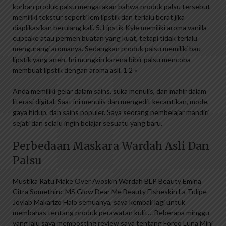
korban produk palsu mengatakan bahwa produk palsu tersebut
memiliki tekstur seperti lem lipstik dan terlalu berat jika
diaplikasikan berulang kali. 5. Lipstik Kyle memiliki aroma vanilla
cupcake atau permen buatan yang kuat, tetapi tidak terlalu
mengurangi aromanya. Sedangkan produk palsu memiliki bau
lipstik yang aneh. Ini mungkin karena bibir palsu mencoba
membuat lipstik dengan aroma asli. 1 2 »
Anda memiliki gelar dalam sains, suka menulis, dan mahir dalam
literasi digital. Saat ini menulis dan mengedit kecantikan, mode,
gaya hidup, dan sains populer. Saya seorang pembelajar mandiri
sejati dan selalu ingin belajar sesuatu yang baru.
Perbedaan Maskara Wardah Asli Dan
Palsu
Mustika Ratu Make Over Avoskin Wardah BLP Beauty Emina
Citra Somethinc MS Glow Dear Me Beauty Elsheskin La Tulipe
Joylab Makarizo Halo semuanya, saya kembali lagi untuk
membahas tentang produk perawatan kulit… Beberapa minggu
yang lalu saya memposting review saya tentang Foreo Luna Mini