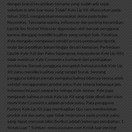
dengan brand kecantikan ternama yang sudah ada sejak
sebelum ia lahir. luar biasa Tidak? Kyle Lip Kit diluncurkan pada
tahun 2015. mengejutkan masyarakat dunia pada bulan
November. Terutama wanita, influencer dan pecinta kecantikan.
Lipstik ibu Stormi Webster diapresiasi oleh banyak pengguna
karena dianggap memiliki kualitas yang sangat baik. Pasalnya,
Kyle mengaku mengawasi sendiri proses pembuatan lipstik,
mulai dari pemilihan bahan hingga desain kemasan. Perbedaan
Lipstik Kyle Asli dan Palsu Sayangnya, kepopuleran Kyle Lip Kits
tidak membuat Kyle Cosmetics berhenti dari pembajakan
produknya. Banyak pengguna mengeluh bahwa produk Kyle Lip
Kit palsu memiliki kualitas yang sangat buruk. Seorang
pengguna bahkan pernah mengakui bahwa bibirnya terasa aneh
setelah menggunakan produk palsu Kyle selama beberapa jam.
Informasi ini pasti sampai ke telinga Kyle Jenner. Kyle juga
menjawab bahwa produk Kyle Lip Kit yang tidak dibeli dari situs
resmi Kyle Cosmetics adalah produk palsu. Para pengguna
Furious Kyle Lip Kit juga membagikan tips cara membedakan
produk asli dan palsu agar tidak terjerumus pada produk palsu
yang dapat merusak bibir. Berikut adalah beberapa perubahan. 1.
Kotak Luar * Sumber: www.youtube.com Kotak luar persegi