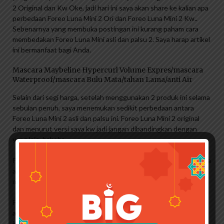
2 Original dan Kw Oke, jadi hari ini saya akan share ke kalian apa
perbedaan Foreo Luna Mini 2 Ori dan Foreo Luna Mini 2 Kw..
Sebenarnya yang membuka postingan ini kurang paham cara
membedakan Foreo Luna Mini asli dan palsu 2. Saya harap artikel
ini bermanfaat bagi Anda.
Mascara Maybeline Hypercurl Volume Expres/mascara
Waterproof/mascara Bulu Mata/tahan Lama/anti Air
Selain dari segi harga, setelah menggunakan 2 produk ini selama
sebulan penuh, saya menemukan sedikit perbedaan antara
Foreo Luna Mini 2 asli dan palsu ini. Foreo Luna Mini 2 original
dan menurut versi saya kw jadi jangan dibandingkan dengan
yang lain..hahaha
Perubahan pertama yang kami perhatikan untuk pertama kalinya
adalah kemasannya. Pola Foreo besar, Anda pasti akan
menemukan perbedaannya.
Foreo Luna Mini 2 Original menggunakan tinta berwarna abu-
abu untuk tulisan sedangkan Luna mini 2 memiliki tulisan yang
jelas dan Foreo Luna Mini 2 kw menggunakan tinta berwarna