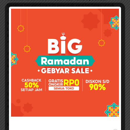
biasanya mengandung krim pelembab yang berfungsi untuk
menguatkan dan menutrisi bulu mata.
Maybelline’s Hydrating Mascara adalah Lash Sensational
Luscious Waterproof Mascara. Masker pelembab mengandung
bahan pelembab seperti minyak jojoba Bagi Anda yang ingin
merawat mata, cobalah masker ini
Permintaan akan riasan tahan air sangat tinggi dalam beberapa
tahun terakhir Begitu juga dengan maskara waterproof Produk
kecantikan waterproof populer karena ketahanannya yang baik
meski terkena air dan keringat
Maybelline Superstay Foundation
Bagi Anda yang banyak berkeringat atau sering beraktivitas di
luar ruangan, sebaiknya pilih masker yang tahan air. Salah satu
maskara waterproof yang bisa Anda coba adalah Maybelline
Total Temptation Waterproof Mascara.
Maskara 3-in-1 ini memiliki tiga fungsi sekaligus yaitu