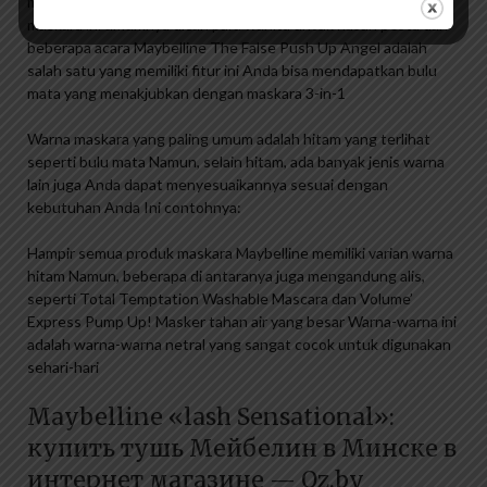
menebalkan, memanjangkan dan melentikkan bulu mata. Fungsi
maskara ini umumnya dicari para wanita untuk riasan pesta dan
beberapa acara Maybelline The False Push Up Angel adalah
salah satu yang memiliki fitur ini Anda bisa mendapatkan bulu
mata yang menakjubkan dengan maskara 3-in-1
Warna maskara yang paling umum adalah hitam yang terlihat
seperti bulu mata Namun, selain hitam, ada banyak jenis warna
lain juga Anda dapat menyesuaikannya sesuai dengan
kebutuhan Anda Ini contohnya:
Hampir semua produk maskara Maybelline memiliki varian warna
hitam Namun, beberapa di antaranya juga mengandung alis,
seperti Total Temptation Washable Mascara dan Volume’
Express Pump Up! Masker tahan air yang besar Warna-warna ini
adalah warna-warna netral yang sangat cocok untuk digunakan
sehari-hari
Maybelline «lash Sensational»:
купить тушь Мейбелин в Минске в
интернет магазине — Oz.by