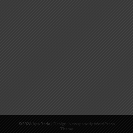
©2026 Apa Beda
| Design:
Newspaperly WordPress
Theme