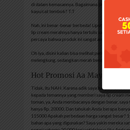
di dalam kemasannya. Bagaimana jika bahan-baha
kayu/cat tembok? T.T
Nah, ini benar-benar berbeda! Lipstik coklat me
lip cream merahnya hanya tertulis satu angka tan
percaya bahwa produk ini sangat aneh?
Oh iya, disini kalian bisa melihat perbedaan bentu
melengkung. sedangkan merah benar-benar perse
Hot Promosi Aa Maybelline /
Tidak, itu NAH. Karena adik saya hanya memberi
kepada temannya yang memberi saya lip cream me
toman, ya, Anda membacanya dengan benar, saya ti
hanya Rp. 20000. Dan tahukah Anda berapa banyak 
115000 Apakah perbedaan harga sangat besar? 
bahan apa yang digunakan? Saya yakin mereka sa
negeri seharga 20.000 tapi setidaknya jika Anda 