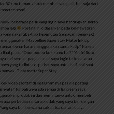
tar 80 ribu toman. Untuk membeli yang asli, beli saja dari
commerce resmi.
memiliki beberapa palsu yang ingin saya bandingkan, harap
jumpa lagi
Posting ini didasarkan pada kekhawatiran
aya yang nakal tiba-tiba kesemutan (semacam bengkak)
ah menggunakan Maybelline Super Stay Matte Ink Lip
u benar-benar harus menggunakan tanda kutip? Karena
terlihat palsu. “Ooooooooo kok kamu tau?” “Ah, ini Soto
cari sensasi, panjat sosial, saya ingin terkenal atau
l aneh yang terlintas di pikiran saya untuk hati-hati saat
 banyak . Tinta matte Super Stay.
g cek video @cittaf di Instagram nya pas dia posting
ernyata fitur palsunya ada semua di lip cream saya.
nggunakan produk ini dan memintanya untuk membeli
berapa perbedaan antara produk yang saya beli dengan
ang saya beli berwarna coklat tua dan adik saya