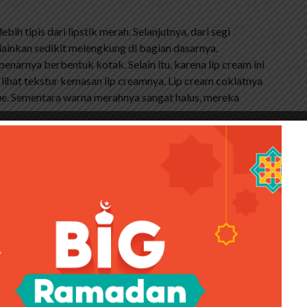
ebih tipis dari lipstik merah. Selanjutnya, dari segi
melainkan sedikit melengkung di bagian dasarnya.
arnya berbentuk kotak. Selain itu, karena lip cream ini
lihat tekstur kemasan lip creamnya. Lip cream coklatnya
ue. Sementara warna merahnya sangat halus, mereka
er Powerstay Vivid Waterlite
distributor dll. Itu dicetak langsung pada kemasannya.
na, tidak ada penjelasan. Hai.
dengan barcode. Bedanya ingredientsnya tertulis di lip
k ada tulisannya, yang ada hanya barcode dan tulisan
ni. Saya tidak tahu apakah di kemasan plastik lip cream
jelas bahan krim berwarna coklat itu direkatkan langsung