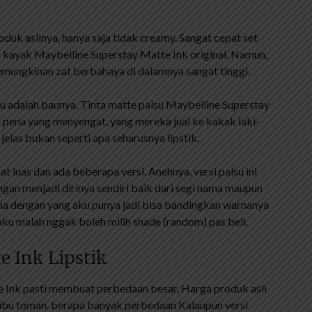
duk aslinya, hanya saja tidak creamy. Sangat cepat set
as kayak Maybelline Superstay Matte Ink original. Namun,
Kemungkinan zat berbahaya di dalamnya sangat tinggi.
u adalah baunya. Tinta matte palsu Maybelline Superstay
u pena yang menyengat, yang mereka jual ke kakak laki-
jelas bukan seperti apa seharusnya lipstik.
 luas dan ada beberapa versi. Anehnya, versi palsu ini
gan menjadi dirinya sendiri baik dari segi nama maupun
ama dengan yang aku punya jadi bisa bandingkan warnanya
aku malah nggak boleh milih shade (random) pas beli.
e Ink Lipstik
e Ink pasti membuat perbedaan besar. Harga produk asli
 ribu toman. berapa banyak perbedaan Kalaupun versi