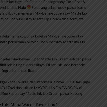
 Life Marriage Life Opinion Photography Card Post &
avel Ladies Halo
Sekarang ada produk palsu, kamu
ng lalu ibuku memesan Maybelline Superstay Matte Lip
ybelline Superstay Matte Lip Cream tiba, ternyata
na dulu mamaku punya koleksi Maybelline Superstay
 share perbedaan Maybelline Superstay Matte Ink Lip
 jelas Maybelline Super Matte Lip Cream asli dan palsu.
it lebih tinggi dari aslinya. Di satu sisi ada barcode,
l ingredients dan licence.
 kedaluwarsa, dan informasi lainnya. Di sisi lain, juga
.0ml/0.17oz) dan tulisan MAYBELLINE NEW YORK di
ine Superstay Matte Ink Lip Cream palsu. kosong.
te Ink, Mana Warna Favoritmu?