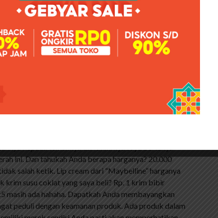
nnya berubah menjadi benda-benda aneh seperti noda
miliki keterangan nomor shade dan nama. Sedangkan pada
pa nama shadenya. Apakah Anda datang ke sini untuk
k yang saya sebutkan tadi. Kafe itu tidak persegi, agak
gi.
 Super Stay Matte Ink / Lipstik
kannya kepada temannya dan akhirnya saya bertanya
rah ini. Dan tahukah Anda berapa harganya? 20.000
dak salah ketik. Lip cream dari “Maybelline” harganya
krim susu coklat yang saya beli? Rp. 1 krim bibir
1:5 masih ada hahaha. Dapatkah Anda membayangkan
ngat peduli dengan keamanan produk. Ada produk dalam
memiliki merek sendiri Anda pasti akan memperhatikan