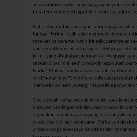
aslinya didiskon, biasanya harga paling murah seki
toko ternama seperti apotek di mal atau toko e-
Nah, sekian untuk postingan kali ini. Saya masih 
tunggu! Terima kasih telah membaca dan sampai 
saya ketika saya melihat bibir adik perempuan s
dan timbul kemerahan kering di sekitarnya setel
krim. . yang disukai pacar kakakku Mengapa kam
setelah dicek *cieileeh* produk ini agak aneh dan 
Nadia.” Makan sebelum kamu sebut saya bodoh, saya 
viral *sebaliknya**, nanti saya tulis satu persatu ha
membeli lip cream, apalagi Maybelline punya lebih
Oya, setelah curiga produk ini palsu, saya langsun
video perbandingan asli dan palsu produk ini dan t
digunakan kakak Saya langsung melarang dia me
produk baru di hari yang sama. Berikut adalah be
produk yang kakak saya dapatkan dari temannya. Y
berwarna merah