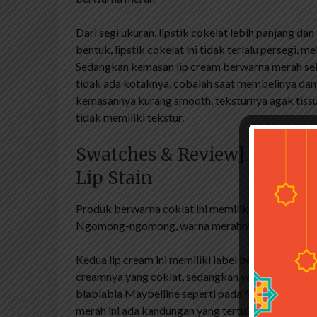
Dari segi ukuran, lipstik cokelat lebih panjang dan l
bentuk, lipstik cokelat ini tidak terlalu persegi, 
Sedangkan kemasan lip cream berwarna merah seben
tidak ada kotaknya, cobalah saat membelinya dan 
kemasannya kurang smooth, teksturnya agak tiss
tidak memiliki tekstur.
Swatches & Review] Make Ov
Lip Stain
Produk berwarna coklat ini memiliki nomor BPOM, 
Ngomong-ngomong, warna merahnya sangat sederha
Kedua lip cream ini memiliki label berwarna putih 
creamnya yang coklat, sedangkan yang merah ngga
blablabla Maybelline seperti pada foto di bawah i
merah ini ada kandungan yang tertulis, tapi yang 