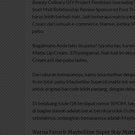
Beauty Culinary DIY Project Feminism Journaling
Snail Mail Relationship Review Sponsored Post Tr
harus lebih berhati-hati. Jadi beberapa waktu ya
Cream dari sebuah e-commerce. Namun, ketika Ma
palsu.
Bagaimana Anda tahu itu palsu? Iya aku tau, kare
Matte Lip Cream. 370 pengamat. Nah kali ini aku
Cream asli dan palsu ladies.
Dari ukuran kemasannya, kamu bisa melihat dengan
Krim bibir palsu Maybelline Supersti matte ink sedik
untuk original barcode lebih panjang, dengan detai
Di belakang kode QR terdapat nomor BPOM, tanggal
di bagian bawah adalah berat bersih produk (5
sebelahnya, sedangkan kemasannya adalah Maybell
Warna Favorit Maybelline Super Stay Mat