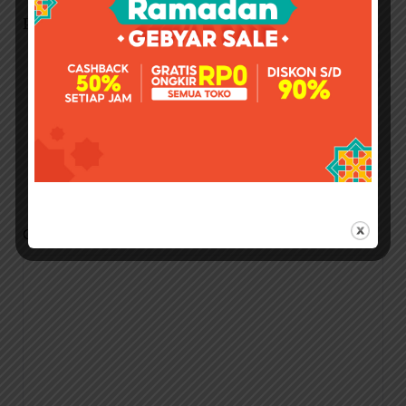
Perbedaan Kit Restorative Dan Original
Leave a Reply
Your email address will not be published.
Required fields
are marked
*
COMMENT
*