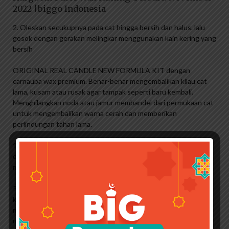
2022 |biggo Indonesia
2. Oleskan secukupnya pada cat hingga bersih dan halus. lalu
gosok dengan gerakan melingkar menggunakan kain kering yang
bersih
ORIGINAL REAL CANDLE NEW FORMULA KIT dengan
carnauba wax premium. Benar-benar mengembalikan kilau cat
lama, kusam atau rusak agar tampak seperti baru kembali.
Menghilangkan noda atau jamur membandel dari permukaan cat
untuk mengembalikan warna cerah dan memberikan
perlindungan tahan lama.
1. Oleskan gerigi secukupnya pada area cat yang akan
dibersihkan dan dihaluskan. lalu gosok dengan gerakan
melingkar menggunakan kain kering yang bersih
Penggunaan set di atas dapat digunakan untuk semua jenis
kendaraan. Untuk hasil terbaik pada mobil metalik, Anda bisa
menggunakan METALLIC PASTE WAX KIT. Terima kasih telah
mengunjungi blog ini, semoga tipsnya bermanfaat