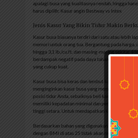
apalagi busa yang kualitasnya rendah, hingga ha
harus dipilih: Kasur angin Bestway vs Intex
Jenis Kasur Yang Bikin Tidur Makin Berku
Kasur busa biasanya terdiri dari satu atau lebih l
memori untuk orang tua. Bergantung pada harga, de
hingga 3,1 lb./cu.ft. dan masing-masing sekitar 4
berdampak negatif pada daya tahan dan daya duku
yang cukup kuat.
Kasur busa bisa keras dan lembut karena mendist
menginginkan kasur busa yang memberikan dukun
posisi tidur Anda, sebaiknya beli kasur memory fo
memiliki kepadatan minimal dan pembuangan pana
tinggi setara. Untuk mendapatkan kasur busa, An
Berdasarkan bahan yang digunakan dan ukuran spe
dengan BMI di atas 25 tidak akan menemukan ban