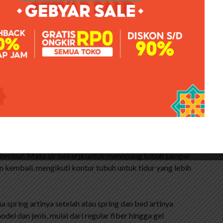
n menemukan bahwa kasur busa tidak bertahan lama
rluan seperti kamar tidur anak atau kamar tidur tamu,
anya yang relatif murah.
kepadatan rendah hingga kepadatan tinggi. Tingkat
nsi, semakin lama masa garansi busa yang dibeli maka
harga yang lebih tinggi. Kisaran harga kasur busa juga
 1 juta ke atas.
 Mana Yang Menguntungkan?
san busa. Semakin banyak pegas, semakin baik kualitas
 air per meter persegi. Bahannya menggunakan busa,
 lembut. Mata air bekerja untuk menopang tubuh sampai
 kembali, mengikuti kontur tubuh untuk tidur yang lebih
a spring artinya setelah atau spring dan bed artinya
del dan jenis, mulai dari regular fiber hingga gel