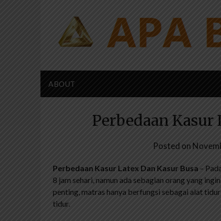
Skip
to
content
ABOUT
Perbedaan Kasur 
Posted on
Novemb
Perbedaan Kasur Latex Dan Kasur Busa
– Pada
8 jam sehari, namun ada sebagian orang yang ingin 
penting, matras hanya berfungsi sebagai alat tidur
tidur.