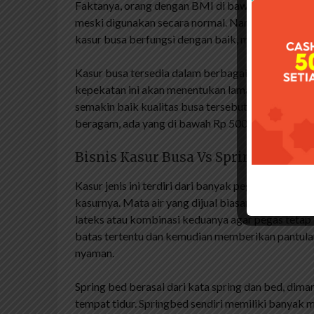
Faktanya, orang dengan BMI di bawah 25 mungki
meski digunakan secara normal. Namun, untuk kepe
kasur busa berfungsi dengan baik, mengingat harg
Kasur busa tersedia dalam berbagai variasi, dari 
kepekatan ini akan menentukan lamanya masa gara
semakin baik kualitas busa tersebut dan tentunya 
beragam, ada yang di bawah Rp 500 ribu. hingga Rp
Bisnis Kasur Busa Vs Spring Bed,
Kasur jenis ini terdiri dari banyak pegas dan lapi
kasurnya. Mata air yang dijual biasanya 140 mata
lateks atau kombinasi keduanya agar pegas tetap
batas tertentu dan kemudian memberikan pantulan
nyaman.
Spring bed berasal dari kata spring dan bed, diman
tempat tidur. Springbed sendiri memiliki banyak mo