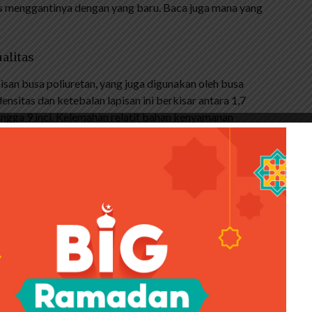
rus menggantinya dengan yang baru. Baca juga mana yang
alitas
apisan busa poliuretan, yang juga digunakan oleh busa
nsitas dan ketebalan lapisan ini berkisar antara 1,7
 hingga 9 inci. Kelemahan relatif bahan kenyamanan
ng kasur, namun tidak jarang ditemukan kasur busa
ribusikan berat badan Anda secara merata. Jika Anda
gan yang memadai untuk struktur tubuh Anda, apapun
am (tentunya lebih mahal). Ini karena kasur busa biasa
s yang buruk, jadi jangan berharap kasur busa memori
da bisa mencarinya di Ace Hardware.
sifik yang digunakan, cukup jelas bahwa siapa pun
yak kenyamanan atau penyangga dengan kasur busa ini.