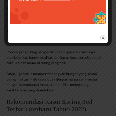
Sesuaikan dengan kebutuhan satu orang atau lebih. Anda juga
perlu memperhatikan seberapa besar kasur akan menempati
tubuh.
Saat ini kualitas kasur busa terbaik juga ditentukan oleh kualitas
pembuatnya. Semakin terkenal merk kasur busanya maka anda
tidak perlu ragu lagi.
Produk yang paling banyak diminati di pasaran tentunya
membuktikan bahwa kualitas dari kasur busa tersebut sudah
terbukti dan memiliki rating yang baik.
Anda juga harus mempertimbangkan budget yang sesuai
dengan isi tas. Pilih kasur busa dengan harga yang sesuai
dengan kemampuan Anda, namun tidak mengurangi
karakteristik yang diperlukan.
Rekomendasi Kasur Spring Bed
Terbaik (terbaru Tahun 2022)