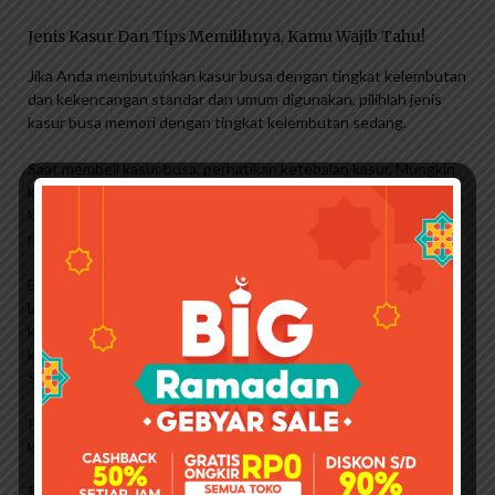
Jenis Kasur Dan Tips Memilihnya, Kamu Wajib Tahu!
Jika Anda membutuhkan kasur busa dengan tingkat kelembutan
dan kekencangan standar dan umum digunakan, pilihlah jenis
kasur busa memori dengan tingkat kelembutan sedang.
Saat membeli kasur busa, perhatikan ketebalan kasur. Mungkin
ketebalan kasur juga menentukan kualitasnya. Selain ketebalan,
kepadatan kasur busa juga perlu diperhatikan untuk
memastikan kenyamanan maksimal.
Biasanya kasur busa yang dijual di pasaran memiliki kerapatan
lapisan hingga 3 lapisan, dengan setiap lapisan memiliki
ketebalan yang berbeda. Cara sederhana memperhatikan
kerapatan kasur busa adalah dengan mengukur beratnya.
Semakin berat, semakin padat partikel busa biasanya.
Pilih ukuran kasur terbaik untuk kamar tidur Anda Pilih ukuran
kasur terbaik untuk kamar tidur Anda
Kasur Busa Terbaik 2021, Pilih Mana?