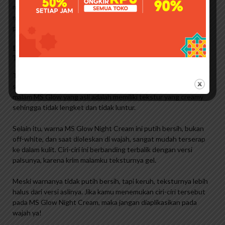
menggunakan produk yang berlabel MS Glow tetapi kulit anda
memang banyak yang rontok, bisa dipastikan produk tersebut
palsu.
Bahaya Wajah Rusak! Kosmetik Nrl Paket Ekonomis
Tidak Memiliki Ijin Bpom
Tidak hanya krim siang pemutih, krim malam palsu juga banyak
sehingga Anda perlu berhati-hati saat membelinya. Ciri-ciri krim
malam MS Glow yang asli adalah memiliki tekstur yang creamy
sehingga tidak lengket dan tidak luntur.
Selain itu, warna MS Glow Night Cream ini putih bersih, bukan
off-white, dan saat dioleskan di wajah, sangat mudah terserap
ke dalam kulit. Ciri-ciri ini berbanding terbalik dengan versi
palsunya, karena krim malamku teksturnya gel.
Meski warnanya tidak putih bersih, tapi keruh, teksturnya lebih
halus dari versi aslinya. Jika kamu menemukan ciri-ciri tersebut
pada MS Glow Night Cream, maka jangan diaplikasikan pada
wajah ya!