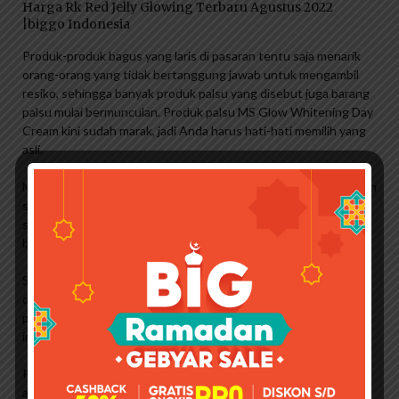
Harga Rk Red Jelly Glowing Terbaru Agustus 2022
|biggo Indonesia
Produk-produk bagus yang laris di pasaran tentu saja menarik
orang-orang yang tidak bertanggung jawab untuk mengambil
resiko, sehingga banyak produk palsu yang disebut juga barang
palsu mulai bermunculan. Produk palsu MS Glow Whitening Day
Cream kini sudah marak, jadi Anda harus hati-hati memilih yang
asli.
MS Glow Original Day Cream memiliki tekstur yang padat namun
saat diambil dengan tangan cukup halus. Untuk wanginya, sama
sekali tidak menyengat. Nah, sedangkan produk palsu yang
beredar di pasaran teksturnya sangat encer.
Selain itu, krimnya mengembang dan warnanya lebih mencolok
dibanding produk aslinya. Aromanya sangat berbeda dengan
produk aslinya, bahkan lebih pedas dan tidak nyaman untuk
indra.
Perlu anda ketahui bahwa MS Glow Whitening Day Cream tidak
akan membuat kulit anda banyak yang rontok, jadi jika anda