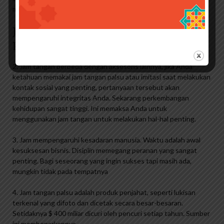
menurut surat kabar ini.
Jual Gratis Ongkir Promo Hari
Perhiasan Terbaru
2. Jam tangan berbeda dengan aksesoris lainnya, jika Anda
ketahuan memakai jam tangan palsu atau imitasi saat melakukan
kontak sosial yang penting, pertanyaan tersebut akan
mempengaruhi integritas Anda. Sekarang perkembangan
kehidupan sangat tinggi. Ini memaksa Anda untuk
menggunakan jam tangan untuk melakukan hal-hal penting.
3. Jam mempengaruhi kesadaran manusia. Waktu adalah awal
kesuksesan bisnis. Disiplin memegang peranan yang sangat
penting. Bagi seseorang yang ingin sukses tapi masih ada,
mungkin tidak pada tempatnya
4. Jam tangan palsu adalah produk penjahat, seperti lukisan
terkenal yang difoto dan dicetak secara besar-besaran.
Setidaknya $ 400 miliar dicuri oleh pencuri setiap tahun. Sumber
ini membenarkannya.