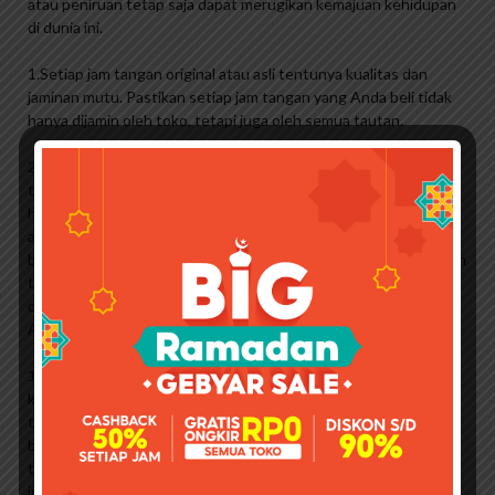
atau peniruan tetap saja dapat merugikan kemajuan kehidupan
di dunia ini.
1.Setiap jam tangan original atau asli tentunya kualitas dan
jaminan mutu. Pastikan setiap jam tangan yang Anda beli tidak
hanya dijamin oleh toko, tetapi juga oleh semua tautan.
2. Pecinta jam tangan akan bisa membedakan tampilan fisik jam
tangan asli dan KW seperti halnya pecinta tas. Perbedaan ini
harus diakui sebagai material, warna, material, finishing, fungsi
atau desain atau keunggulan lainnya. Namun, jam tangan KW
bisa ditiru hingga hampir mirip dengan aslinya. Sebaiknya beli jam
tangan hanya dari penjual yang memiliki reputasi baik, dikenal
dan dapat dipercaya. Selanjutnya, pastikan jam tangan yang
Anda beli adalah sesuatu yang selalu dapat diterima
1. Bahan yang digunakan mungkin tidak memenuhi standar
kesehatan internasional, dan anak di bawah umur mungkin
terlibat dalam produksi. Itu bisa berupa limbah industri, zat
beracun atau kombinasi zat berbahaya. Sepertinya no-brainer,
tetapi mengenakan jam tangan yang tidak memenuhi standar
internasional membuat pemakainya berisiko terkena kanker,