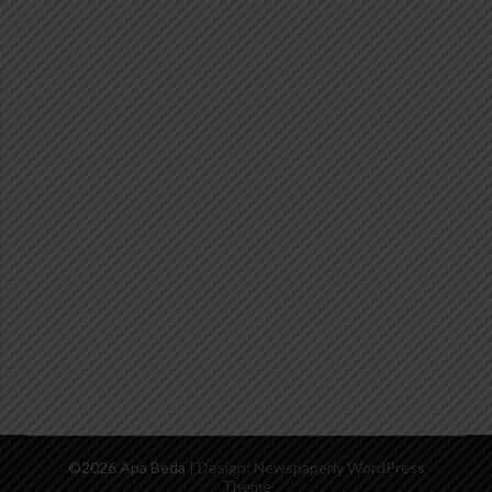
©2026 Apa Beda
| Design:
Newspaperly WordPress
Theme