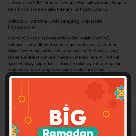
laktosa, dan GERD. Studi ini menunjukkan bahwa orang dengan
sensitivitas asam memiliki toleransi terhadap Ester-C.
Selkom C: Manfaat, Efek Samping, Dan Dosis
Penggunaan
Vitamin C dikenal sebagai antioksidan, selain vitamin E,
selenium, seng, dll. Sifat-sifat ini memainkan peran penting
dalam memerangi radikal bebas sebagai zat berbahaya yang
terbentuk akibat konversi makanan menjadi energi. Partikel-
partikel ini juga diproduksi selama berolahraga atau terpapar
asap rokok, udara yang tercemar, dan sinar matahari.
Oleh karena itu, tubuh membutuhkan antioksidan. Jenis
pertahanan ini terlibat dalam perbaikan DNA dan perlindungan
kesehatan sel dari kerusakan akibat radikal bebas.
Kebutuhan mengonsumsi vitamin setiap hari sangatlah penting.
Selain itu, vitamin C tergolong vitamin esensial yang tidak dapat
diproduksi oleh tubuh. Dan sementara vitamin C dan vitamin dan
mineral lainnya diklasifikasikan sebagai mikronutrien (sejumlah
kecil nutrisi penting), kekurangan nutrisi penting ini dapat