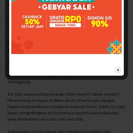
menyebabkan berbagai masalah kesehatan.
Kekurangan vitamin C dapat menyebabkan banyak reaksi
negatif pada tubuh, dari yang ringan hingga yang parah. adalah
sebagai berikut:
Jual Blackmores Pregnancy I Folic
150 Kap
Kekurangan vitamin C yang tidak segera ditangani dapat
memperburuk kondisi. Masalah kronis ini juga dapat
menyebabkan sesak napas, serangan panik, demam, dan mudah
tersinggung.
Zat besi sama pentingnya bagi tubuh seperti halnya vitamin C.
Mineral yang terdapat di dalam darah ini berfungsi sebagai
bagian yang membawa oksigen ke seluruh tubuh. Selain itu, juga
dapat menghilangkan zat berbahaya seperti karbon dioksida,
yang dikeluarkan paru-paru saat bernafas.
Kekurangan zat besi dapat menyebabkan komplikasi dan