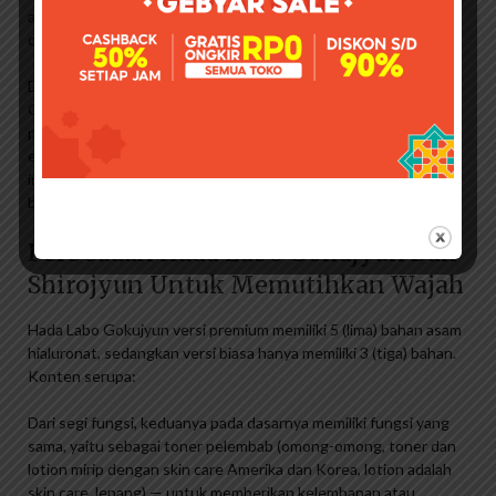
atau kenyal (seperti papao haha). Sepertinya ini akan menjadi
cawan suci saya!
Dari segi kemasan, tidak ada perbedaan antara Hada Labo
Gokujyun Premium dengan kemasan biasa. Bentuknya sama
persis, hanya warnanya yang berbeda, yang premium berwarna
emas, yang biasa berwarna putih. Keduanya juga memiliki
informasi produk di bagian belakang dan tanggal kedaluwarsa di
bagian bawah.
Perbedaan Hada Labo Gokujyun Dan
Shirojyun Untuk Memutihkan Wajah
Hada Labo Gokujyun versi premium memiliki 5 (lima) bahan asam
hialuronat, sedangkan versi biasa hanya memiliki 3 (tiga) bahan.
Konten serupa:
Dari segi fungsi, keduanya pada dasarnya memiliki fungsi yang
sama, yaitu sebagai toner pelembab (omong-omong, toner dan
lotion mirip dengan skin care Amerika dan Korea, lotion adalah
skin care Jepang) — untuk memberikan kelembapan atau