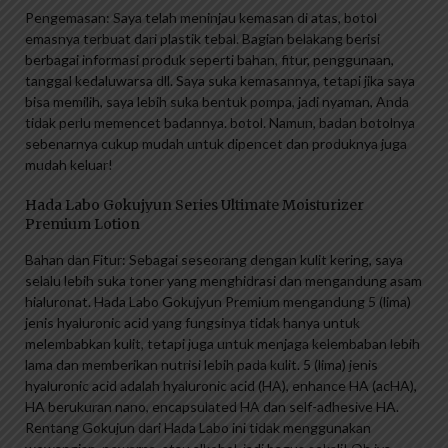
Pengemasan: Saya telah meninjau kemasan di atas, botol
emasnya terbuat dari plastik tebal. Bagian belakang berisi
berbagai informasi produk seperti bahan, fitur, penggunaan,
tanggal kedaluwarsa dll. Saya suka kemasannya, tetapi jika saya
bisa memilih, saya lebih suka bentuk pompa, jadi nyaman, Anda
tidak perlu memencet badannya. botol. Namun, badan botolnya
sebenarnya cukup mudah untuk dipencet dan produknya juga
mudah keluar!
Hada Labo Gokujyun Series Ultimate Moisturizer
Premium Lotion
Bahan dan Fitur: Sebagai seseorang dengan kulit kering, saya
selalu lebih suka toner yang menghidrasi dan mengandung asam
hialuronat. Hada Labo Gokujyun Premium mengandung 5 (lima)
jenis hyaluronic acid yang fungsinya tidak hanya untuk
melembabkan kulit, tetapi juga untuk menjaga kelembaban lebih
lama dan memberikan nutrisi lebih pada kulit. 5 (lima) jenis
hyaluronic acid adalah hyaluronic acid (HA), enhance HA (acHA),
HA berukuran nano, encapsulated HA dan self-adhesive HA.
Rentang Gokujun dari Hada Labo ini tidak menggunakan