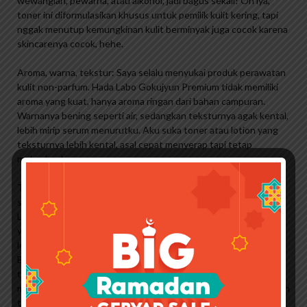
wewangian, pewarna, atau alkohol, jadi bagus sekali! Oh iya,
toner ini diformulasikan khusus untuk pemilik kulit kering, tapi
nggak menutup kemungkinan kulit berminyak juga cocok karena
skincarenya cocok, hehe.
Aroma, warna, tekstur: Saya selalu menyukai produk perawatan
kulit non-parfum. Hada Labo Gokujyun Premium tidak memiliki
aroma yang kuat, hanya aroma ringan dari bahan campuran.
Warnanya bening seperti air, sedangkan teksturnya agak kental,
lebih mirip serum menurutku. Aku suka toner atau lotion yang
teksturnya lebih kental, asal cepat menyerap tapi tetap
melembapkan.
Terasa di kulit: 3 (tiga) kata…. Sejuk, lembab, lembut! Saya
sangat menyukai sensasi dingin yang saya dapatkan dari Hada
Labo Gokujun Premium saat saya memakainya di wajah saya
yang dingin. Jadi pas di apply cepat meresap ke kulit dan ga
lengket sama sekali, dan yang aku salut masih berasa lembab.
Beberapa produk yang saya coba sering berada di antara basah
tetapi lengket, atau cepat menyerap tetapi tidak cukup
melembapkan. Kini Hada Labose menyerap dengan cepat namun
tetap terasa melembapkan. Setelah pakai muka terasa kenyal