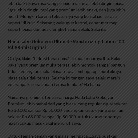
lebih baik? Saya rasa yang premium rasanya lebih dingin (biasa
juga lebih dingin, tapi yang premium lebih enak), dan juga lebih
moist. Mungkin karena teksturnya yang kental jadi terasa
seperti di kulit. Sekarang walaupun kental, cepat meresap
seperti biasa dan tidak lengket sama sekali. Suka itu!
Hada Labo Gokujyun Ultimate Moisturizing Lotion 100
Ml 100ml Original
Oh iya, klaim “hidrasi tahan lama” itu ada benarnya lho. Kalau
pakai yang premium muka terasa lebih montok sampai bangun
tidur, sedangkan muka biasa terasa lembap, tapi montoknya
biasa saja tidak terasa. Selama ini tangan saya selalu meraih
emas, apa karena sudah terasa lembab? Ha ha ha
Namanya premium, tentunya harga Hada Labo Gokujyun
Premium lebih mahal dari yang biasa. Yang reguler dijual sekitar
Rp 30.000 sampai Rp 50.000, sedangkan untuk yang premium
sekitar Rp 65.000 sampai Rp 80.000 untuk ukuran tonernya
masih cukup masuk akal menurut saya.
Untuk teman-teman yang malas membaca….Saya buatkan