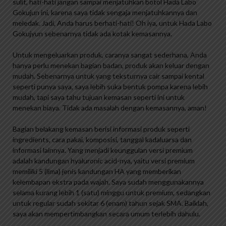
sulit, hati-hati jangan sampai menjatuhkan botol Hada Labo
Gokujun ini, karena saya tidak sengaja menjatuhkannya dan
meledak. Jadi, Anda harus berhati-hati! Oh iya, untuk Hada Labo
Gokujyun sebenarnya tidak ada kotak kemasannya.
Untuk mengeluarkan produk, caranya sangat sederhana, Anda
hanya perlu menekan bagian badan, produk akan keluar dengan
mudah. Sebenarnya untuk yang teksturnya cair sampai kental
seperti punya saya, saya lebih suka bentuk pompa karena lebih
mudah, tapi saya tahu tujuan kemasan seperti ini untuk
menekan biaya. Tidak ada masalah dengan kemasannya, aman!
Bagian belakang kemasan berisi informasi produk seperti
ingredients, cara pakai, komposisi, tanggal kadaluarsa dan
informasi lainnya. Yang menjadi keunggulan versi premium
adalah kandungan hyaluronic acid-nya, yaitu versi premium
memiliki 5 (lima) jenis kandungan HA yang memberikan
kelembapan ekstra pada wajah. Saya sudah menggunakannya
selama kurang lebih 1 (satu) minggu untuk premium, sedangkan
untuk regular sudah sekitar 6 (enam) tahun sejak SMA. Baiklah,
saya akan mempertimbangkan secara umum terlebih dahulu.