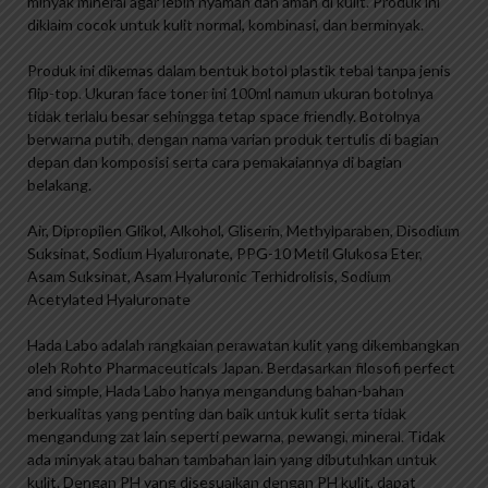
minyak mineral agar lebih nyaman dan aman di kulit. Produk ini
diklaim cocok untuk kulit normal, kombinasi, dan berminyak.
Produk ini dikemas dalam bentuk botol plastik tebal tanpa jenis
flip-top. Ukuran face toner ini 100ml namun ukuran botolnya
tidak terlalu besar sehingga tetap space friendly. Botolnya
berwarna putih, dengan nama varian produk tertulis di bagian
depan dan komposisi serta cara pemakaiannya di bagian
belakang.
Air, Dipropilen Glikol, Alkohol, Gliserin, Methylparaben, Disodium
Suksinat, Sodium Hyaluronate, PPG-10 Metil Glukosa Eter,
Asam Suksinat, Asam Hyaluronic Terhidrolisis, Sodium
Acetylated Hyaluronate
Hada Labo adalah rangkaian perawatan kulit yang dikembangkan
oleh Rohto Pharmaceuticals Japan. Berdasarkan filosofi perfect
and simple, Hada Labo hanya mengandung bahan-bahan
berkualitas yang penting dan baik untuk kulit serta tidak
mengandung zat lain seperti pewarna, pewangi, mineral. Tidak
ada minyak atau bahan tambahan lain yang dibutuhkan untuk
kulit. Dengan PH yang disesuaikan dengan PH kulit, dapat