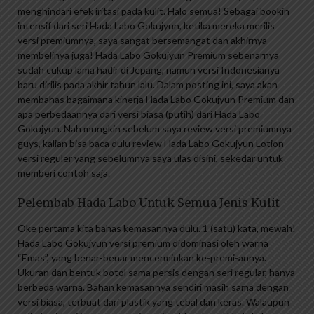
menghindari efek iritasi pada kulit. Halo semua! Sebagai bookin
intensif dari seri Hada Labo Gokujyun, ketika mereka merilis
versi premiumnya, saya sangat bersemangat dan akhirnya
membelinya juga! Hada Labo Gokujyun Premium sebenarnya
sudah cukup lama hadir di Jepang, namun versi Indonesianya
baru dirilis pada akhir tahun lalu. Dalam posting ini, saya akan
membahas bagaimana kinerja Hada Labo Gokujyun Premium dan
apa perbedaannya dari versi biasa (putih) dari Hada Labo
Gokujyun. Nah mungkin sebelum saya review versi premiumnya
guys, kalian bisa baca dulu review Hada Labo Gokujyun Lotion
versi reguler yang sebelumnya saya ulas disini, sekedar untuk
memberi contoh saja.
Pelembab Hada Labo Untuk Semua Jenis Kulit
Oke pertama kita bahas kemasannya dulu. 1 (satu) kata, mewah!
Hada Labo Gokujyun versi premium didominasi oleh warna
“Emas”, yang benar-benar mencerminkan ke-premi-annya.
Ukuran dan bentuk botol sama persis dengan seri regular, hanya
berbeda warna. Bahan kemasannya sendiri masih sama dengan
versi biasa, terbuat dari plastik yang tebal dan keras. Walaupun