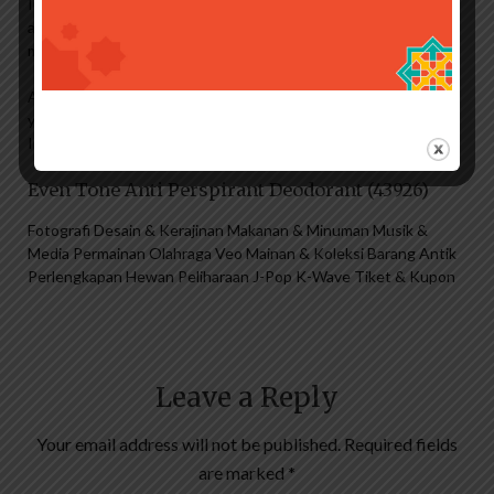
Intim Wanita Cranberry – Ekstrak Cranberry – Mengandung
antioksidan untuk membantu melindungi, mengondisikan,
menutrisi, dan melindungi kulit.
Anda dapat melakukan pemesanan melalui SHOPEE Delivery
yaitu melalui JNT, Antaraja, Lion Parcel, Grab Instant, Gojek
Instant, Shopee Express Instant.
Even Tone Anti Perspirant Deodorant (43926)
Fotografi Desain & Kerajinan Makanan & Minuman Musik &
Media Permainan Olahraga Veo Mainan & Koleksi Barang Antik
Perlengkapan Hewan Peliharaan J-Pop K-Wave Tiket & Kupon
Leave a Reply
Your email address will not be published.
Required fields
are marked
*