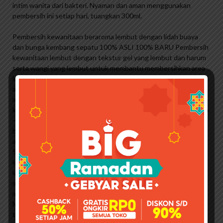
intim wanita dari bakteri. Nyaman dan aman menggunakan
pembersih ini setiap hari, tuangkan 300ml.
Pembersih kewanitaan beraroma lembut dengan lidah buaya
dan bunga kembang sepatu 100% ASLI 100% BARU Pembersih
kewanitaan lembut dengan tekstur gel yang lembut dan harum
serta wangi yang lembut untuk membantu membersihkan area
kewanitaan. Mudah digunakan: cukup campurkan dengan air,
aplikasikan dan bilas. Bahan: – Asam Laktat – Membantu
menjaga keseimbangan pH untuk melindungi dan mencegah
keberadaan dan perkembangan mikroflora yang tidak diinginkan.
– Bahan prebiotik – mendukung perkembangan mikroflora yang
baik pada area kewanitaan, sekaligus menjaga perlindungan
alami kulit. PILIHAN: 1. Feminelle Aloe Vera & Mallow Intimate
Soothing Gel – Ekstrak Lidah Buaya – Dikenal dengan
kandungan kelembapannya yang tinggi, membantu melindungi
kulit dari rasa tidak nyaman; membantu menjaga dan
menenangkan kondisi kulit; kaya protein dan mineral untuk
melindungi dari kerusakan; menjaga kesehatan kulit. – Ekstrak
Mallow – menenangkan kulit; menyeimbangkan sensasi yang
tidak menyenangkan; Memiliki sifat pembersihan. 2. Pelindung