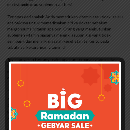
multivitamin atau suplemen zat besi.
Terlepas dari apakah Anda memerlukan vitamin atau tidak, selalu
ada baiknya untuk memeriksakan diri ke dokter sebelum
mengonsumsi vitamin apa pun. Orang yang membutuhkan
suplemen vitamin biasanya memiliki asupan gizi yang tidak
seimbang dan memiliki masalah kesehatan tertentu pada
tubuhnya. kekurangan vitamin di
Juga, tanyakan tentang reaksi apa pun terhadap vitamin atau
obat yang Anda minum, terutama jika Anda sedang
mengonsumsi obat atau perawatan apa pun untuk menentukan
apakah reaksi vitamin atau obat itu berbahaya.
Fatigon Promuno 10 Kps
Selain itu, jangan lupa bahwa sebagian besar makanan yang
Anda konsumsi setiap hari sudah diperkaya dengan vitamin.
Memenuhi kebutuhan nutrisi secara seimbang akan membantu
Anda mencukupi kebutuhan vitamin harian.