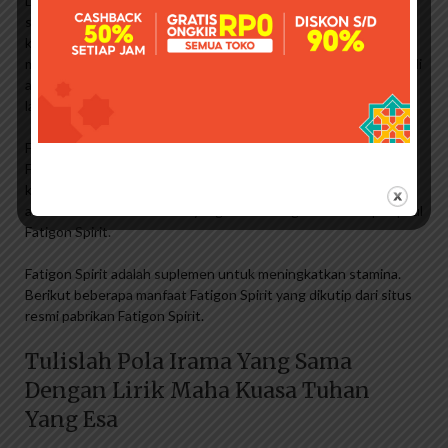
DokterSehat.Com – Apa itu Fatigon Spirit Fatigon Spirit adalah
suplemen multivitamin yang menjaga daya tahan tubuh,
kebugaran dan meningkatkan energi dengan mendukung
metabolisme tubuh. Pelajari lebih lanjut tentang Fatigon Spirit di
artikel ini, mulai dari kandungan, manfaat, efek samping, dan
lainnya!
Fatigon Spirit hadir dalam kapsul berlapis film. Kandungan
Fatigon Spirit antara lain senyawa asam amino, vitamin B
kompleks, senyawa alkaloid dan ekstrak herbal. Di bawah ini
adalah daftar bahan-bahan yang terkandung dalam setiap kapsul
Fatigon Spirit.
Fatigon Spirit adalah suplemen untuk meningkatkan stamina.
Berikut beberapa manfaat Fatigon Spirit yang dikutip dari situs
resmi pabrikan Fatigon Spirit.
Tulislah Pola Irama Yang Sama
Dengan Lirik Maha Kuasa Tuhan
Yang Esa