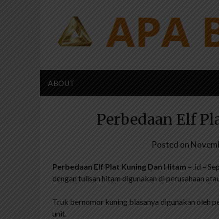
Skip
to
content
ABOUT
Perbedaan Elf Pl
Posted on
Novemb
Perbedaan Elf Plat Kuning Dan Hitam
– .id – S
dengan tulisan hitam digunakan di perusahaan ata
Truk bernomor kuning biasanya digunakan oleh p
unit.