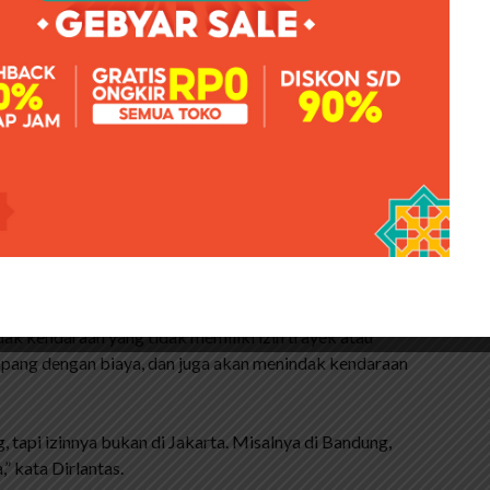
an 28 April 2021.
 tersebut, kami menerima 115 kendaraan bermotor
uku cadang mobil penumpang,” ujarnya kepada Polda
k Mobil Listrik Di Indonesia
ana membawa penumpang dari Jakarta menuju Jawa
ka berada di jalur arteri dan jalur tikus yang telah
k kendaraan yang tidak memiliki izin trayek atau
ang dengan biaya, dan juga akan menindak kendaraan
g, tapi izinnya bukan di Jakarta. Misalnya di Bandung,
” kata Dirlantas.