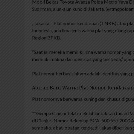
Mobil Bekas Toyota Avanza Polda Metro Yaya Di
Sudirman, alun-alun kuno di Jakarta. (@tmcpoldam
, Jakarta – Plat nomor kendaraan (TNKB) atau pla
Indonesia, ada lima jenis warna plat yang diungkap
Region BPKB.
“Saat ini mereka memiliki lima warna nomor yang
memiliki makna dan identitas yang berbeda,” ujarny
Plat nomor berbasis hitam adalah identitas yang 
Aturan Baru Warna Plat Nomor Kendaraan
Plat nomornya berwarna kuning dan khusus diguna
**Gempa Cianjur telah meluluhlantakkan tanah Pa
di Cianjur: Nomor Rekening BCA: 500 557 2000 A
sembako, obat-obatan, tenda, dll. akan diberikan