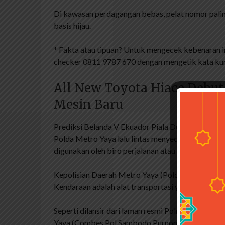
Di kawasan perdagangan bebas, pelat nomor palin
basis hijau.
* Fakta atau tipuan? Untuk mengecek kebenaran i
checker 0811 9787 670 dengan mengetik kata kun
All New Toyota Hiace Debut 
Mesin Baru
Prediksi Belanda V Ekuador Piala Dunia 2022 Gru
Polda Metro Yaya lalu lintas menyediakan 115 ken
digunakan oleh biro perjalanan atau biro perjalana
Kepolisian Daerah Metro Yaya (Polda) Lalu Lintas
Kendaraan adalah alat transportasi yang digunakan 
Seperti dilansir dari laman resmi Polri, pada 29 
Yaya (Combes Pol Sambodo Purnomo uddo) menjela