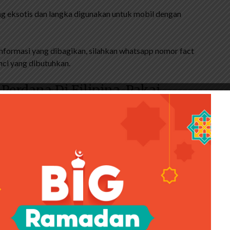
g eksotis dan langka digunakan untuk mobil dengan
nformasi yang dibagikan, silahkan whatsapp nomor fact
ci yang dibutuhkan.
Perdana Di Filipina, Pakai
p A: De Jong Butuh Pasangan Baru? HIDI (Ditlantas)
daraan. Kendaraan adalah alat transportasi yang
n ilegal. (Foto: East/Doc Paulry)
 HIDI (Ditlantas) menyediakan 115 kendaraan.
oleh biro perjalanan atau biro perjalanan ilegal.
April 2021, Direktur Manajemen Lalu Lintas Polda Metro
skan ratusan kendaraan hasil kerja sama dengan DKI.