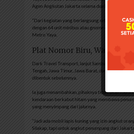
Agen Angkutan Jakarta selama dua hari yaitu 27 d
“Dari kegiatan yang berlangsung selama dua hari
dengan 64 unit minibus atau gnome dan 51 unit s
Metro Yaya.
Plat Nomor Biru, Warna Untu
Dark Travel Transport, lanjut Sambodo, berenc
Tengah, Jawa Timur, Jawa Barat, dan Lampung. Mere
dibentuk sebelumnya.
Ia juga menambahkan, pihaknya tidak akan meninda
kendaraan berkabut hitam yang membawa penump
yang menyimpang dari jalurnya.
“Jadi ada mobil lapis kuning yang izin angkut oran
Silakap, tapi untuk angkut penumpang dari Jakarta,