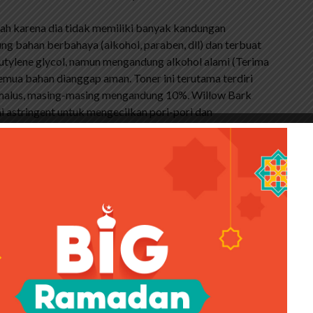
ah karena dia tidak memiliki banyak kandungan
g bahan berbahaya (alkohol, paraben, dll) dan terbuat
tylene glycol, namun mengandung alkohol alami (Terima
emua bahan dianggap aman. Toner ini terutama terdiri
rus malus, masing-masing mengandung 10%. Willow Bark
astringent untuk mengecilkan pori-pori dan
si yang dapat menenangkan jerawat. Sedangkan air buah
alami. Nah, kandungan glycolic acid (AHA) dan betaine
oner ini tidak bisa disebut peeling toner karena
un, toner ini aman digunakan setiap hari.
 kotak karton berwarna putih, dan toner ini dikemas
astik tebal. Aku suka spraynya karena kalau pakai kapas
p disemprotkan ke kapas supaya kandungan tonernya
ya langsung ke wajah jika tidak ingin menggunakan
inkan menggunakan sari apel sebagai pewangi. Tapi