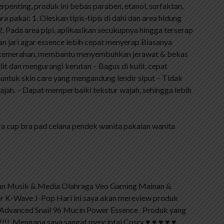
terpenting, produk ini bebas paraben, etanol, surfaktan,
a pakai: 1. Oleskan tipis-tipis di dahi dan area hidung
. Pada area pipi, aplikasikan secukupnya hingga terserap
an jari agar essence lebih cepat menyerap Biasanya
an kemerahan, membantu menyembuhkan jerawat & bekas
it dan mengurangi kerutan – Bagus di kulit, cepat
 untuk skin care yang mengandung lendir siput – Tidak
jah. – Dapat memperbaiki tekstur wajah, sehingga lebih
ra cup bra pad celana pendek wanita pakaian wanita
an Musik & Media Olahraga Veo Gaming Mainan &
er K-Wave J-Pop Hari ini saya akan mereview produk
x Advanced Snail 96 Mucin Power Essence . Produk yang
!!!!. Mengapa saya sangat mencintai Cosrx ♥ ♥ ♥ ♥ ♥ .