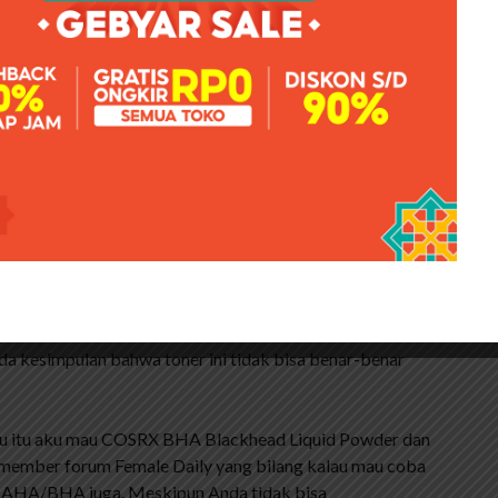
i tidak begitu mengganggu.
150ml, Kesehatan & Kecantikan, Kulit, Sabun &
ini dapat membersihkan residu di wajah sebagai langkah
di kering, dan dapat mempersiapkan kondisi kulit untuk
buat wajah saya kering dan kulit saya terasa lebih
. Namun, menurut saya toner ini tidak bisa
kai toner dengan kapas, warna kapasnya tetap putih
isel atau toner lainnya, kapasnya tidak putih bersih
ada kesimpulan bahwa toner ini tidak bisa benar-benar
aktu itu aku mau COSRX BHA Blackhead Liquid Powder dan
member forum Female Daily yang bilang kalau mau coba
er AHA/BHA juga. Meskipun Anda tidak bisa