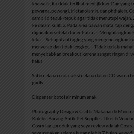
khawatir, itu tidak terlihat menjijikkan. Dan yang 
pewarna, pewangi, trietanolamin, dan phthalein. Car
sambil ditepuk-tepuk agar tidak menutupi wajah. 2
ke dalam kulit. 3. Pada area bawah mata, tap deng
digunakan setelah toner Putra : – Menghilangk
luka. – Sebagai anti aging yang mengencangkan kul
menyerap dan tidak lengket. – Tidak terlalu mahal
menyebabkan breakout karena sangat ringan di wa
halus
Satin celana renda seksi celana dalam CD warna b
gadis
Dispenser botol air minum anak
Photography Design & Crafts Makanan & Minum
Koleksi Barang Antik Pet Supplies Tiket & Vouch
Cosrx lagi, produk yang saya review adalah Cosr
saya gunakan selama kurang lebih 7 bulan, yayyy!!