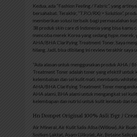
Kedua, ada “Fashion Feeling / Fabric”, yang arti
bersahabat. Terakhir, “T.P.O/RX) = Solution”, p
memberikan solusi terbaik bagi permasalahan kuli
38 produk skin care di Indonesia yang bisa kamu 
mencoba merek Korea yang sedang hype. merek, y
AHA/BHA Clarifying Treatment Toner. Saya menggu
hilang. Jadi, bisa dibilang ini review terakhir saya 
“Ada alasan untuk menggunakan produk AHA / BHA 
Treatment Toner adalah toner yang efektif untuk 
kelembaban dan sel kulit mati, membantu whiteh
AHA/BHA Clarifying Treatment Toner mengandung a
AHA alami, BHA alami untuk mengangkat sel kulit 
kelembapan dan nutrisi untuk kulit lembab dan ha
Hn Dompet Original 100% Asli 15gr / Cre
Air Mineral, Air Kulit Salix Alba (Willow), Air Bua
Sodium Laktat, Asam Glikolat, Air, Betaine Salicyl