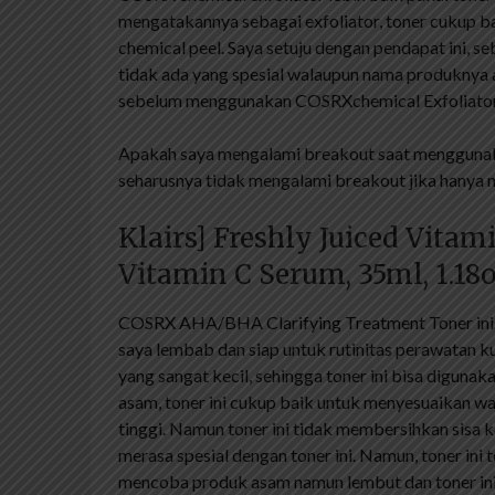
mengatakannya sebagai exfoliator, toner cukup 
chemical peel. Saya setuju dengan pendapat ini, se
tidak ada yang spesial walaupun nama produknya
sebelum menggunakan COSRXchemical Exfoliator,
Apakah saya mengalami breakout saat menggunak
seharusnya tidak mengalami breakout jika hanya 
Klairs] Freshly Juiced Vitam
Vitamin C Serum, 35ml, 1.18
COSRX AHA/BHA Clarifying Treatment Toner ini 
saya lembab dan siap untuk rutinitas perawatan
yang sangat kecil, sehingga toner ini bisa digunak
asam, toner ini cukup baik untuk menyesuaikan 
tinggi. Namun toner ini tidak membersihkan sisa k
merasa spesial dengan toner ini. Namun, toner in
mencoba produk asam namun lembut dan toner ini j