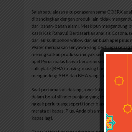
Salah satu alasan aku penasaran sama COSRX adal
dibandingkan dengan produk lain, tidak mengandun
dari bahan-bahan alami. Meskipun mengandung bu
kasih Kak Rahayu) Berdasarkan analisis Cosdna, s
dari air kulit pohon willow dan air buah apel pi
Water merupakan senyawa yang berfungsi sebagai 
meningkatkan produksi minyak serta anti inflama
apel Pyrus malus hanya berperan sebagai pewangi 
salicylate (BHA) masing-masing hanya 0,1%. Jadi, t
mengandung AHA dan BHA yang sangat rendah. Nam
Saat pertama kali datang, toner ini dikemas dalam
dalam botol silinder panjang yang terbuat dari pl
nggak perlu tuang seperti toner biasa, tapi cuku
merata di kapas. Plus, Anda bisa menyemprotkann
kapas lagi.
Toner ini tidak mengandung pewangi buatan, mela