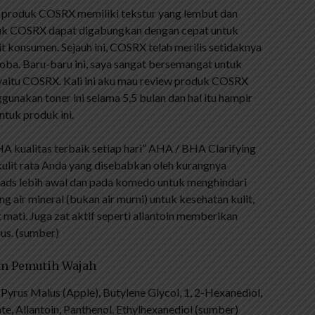
nya produk COSRX memiliki tekstur yang lembut dan
roduk COSRX dapat digabungkan dengan cepat untuk
t konsumen. Sejauh ini, COSRX telah merilis setidaknya
coba. Baru-baru ini, saya sangat bersemangat untuk
aitu COSRX. Kali ini aku mau review produk COSRX
nakan toner ini selama 5,5 bulan dan hal itu hampir
untuk produk ini.
kualitas terbaik setiap hari” AHA ​​/ BHA Clarifying
kulit rata Anda yang disebabkan oleh kurangnya
eads lebih awal dan pada komedo untuk menghindari
ir mineral (bukan air murni) untuk kesehatan kulit,
mati. Juga zat aktif seperti allantoin memberikan
lus. (sumber)
am Pemutih Wajah
h Pyrus Malus (Apple), Butylene Glycol, 1, 2-Hexanediol,
ate, Allantoin, Panthenol, Ethylhexanediol (sumber)