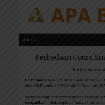
Skip
to
content
ABOUT
Perbedaan Cosrx Sna
Posted on
Decemb
Perbedaan Cosrx Snail Mucin Asli Dan Palsu
– 
Senin, 26 Desember 2022 Senin, 26 Desember 20
Sangat penting untuk membedakan COSRX asli dan p
mengakibatkan hal yang fatal. Ya, saat ini semak