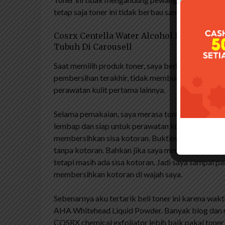
tetap saja toner ini tidak berbau sama sekali. Jad
Cosrx Centella Water Alcohol Free Toner 
Tubuh Di Carousell
Saat memilih produk toner, saya berharap produk 
pembersihan terakhir, tidak membuat wajah menja
perawatan kulit pertama lainnya.
Selama pemakaian, saya merasa toner ini tidak mem
lembap dan siap untuk perawatan kulit selanjutnya
membersihkan sisa kotoran. Buktinya saat saya pa
tanpa kotoran. Bahkan jika saya menggunakan air m
tetapi masih ada sisa kotoran. Jadi saya sampai p
membersihkan kotoran di wajah saya.
Sebenarnya aku tertarik beli toner ini karena w
AHA Whitehead Liquid Powder. Banyak blog dan 
COSRX chemical exfoliator lebih baik pakai ton