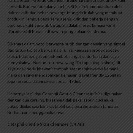
Nah, Cetaphil Gentle Cleanser ini dikenal sangat baik untuk kulit
sensitif. Karena formulanya bebas SLS, direkomendasikan oleh
dokter kulit dan bebas pewangi. Mungkin itulah yang membuat
produk ini lembut pada semua jenis kulit dan bekerja dengan
baik pada kulit sensitif. Cetaphil adalah merek farmasi yang
diproduksi di Kanada di bawah pengelolaan Galderma.
Dikemas dalam botol berwarna putih dengan desain yang simpel
dan tutup flip top berwarna biru. Ya, kemasan produk apotek
biasa, tidak banyak embel-embel, sangat sederhana dan saya
menyukainya. Namun tutupnya yang flip top cukup kokoh jadi
saya tidak perlu khawatir tumpah saat membawanya kemana-
mana dan saya mendapatkan kemasan travel friendly 125ml ini
juga tersedia dalam ukuran besar 473ml.
Hebatnya lagi, dari Cetaphil Gentle Cleanser ini bisa digunakan
dengan dua cara lho, biasanya tidak pakai sabun cuci muka,
cukup dibilas saja kan? Cetaphil juga bisa digunakan tanpa air.
Berikut cara menggunakannya:
Cetaphil Gentle Skin Cleanser (59 Ml)