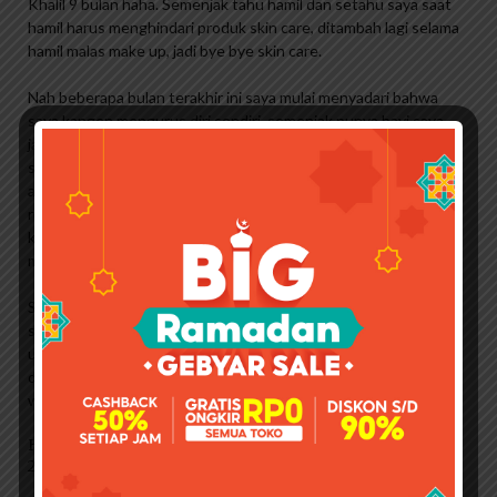
Khalil 9 bulan haha. Semenjak tahu hamil dan setahu saya saat
hamil harus menghindari produk skin care, ditambah lagi selama
hamil malas make up, jadi bye bye skin care.
Nah beberapa bulan terakhir ini saya mulai menyadari bahwa
saya kangen mengurus diri sendiri, semenjak punya bayi saya
jarang sekali mengurus diri sendiri. Saya masih mandi dua kali
sehari, menggosok yang terbaik. terlihat lelah huhu. Selain itu,
area hidung dan sekitarnya kasar. Walaupun setiap hari saya di
rumah, bukan berarti saya tidak memiliki komedo dan jerawat
kecil di wajah saya. Terkadang aku sangat iri dengan wajah
mulus seperti aktris Korea. #efek nonton drama haha.
Saya sangat pemilih dalam memilih produk pembersih wajah,
saya selalu berani memakai pembersih wajah, kebanyakan takut
untuk mencoba. Karena mamak suka takut, tidak suka make-up
dan ganti produk kecantikan sendiri, bisa merusak kulit wajah,
wah. Seberapa menakutkan nasihat ibuku?
Harga Cetaphil Gentle Skin Cleanser 125ml Desember,
2022