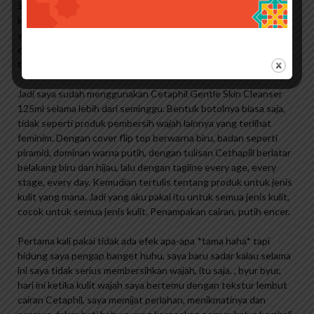
Sebenarnya salah satu pedoman saya dalam memilih produk
kecantikan dan tips dari Mamak adalah bahan alami dan sabun
yang kurang, bebas pewangi, jadi saya akan memasukkannya ke
dalam daftar produk perawatan kulit yang saya gunakan,
termasuk produk pembersih wajah. .
Jadi saya sudah menggunakan Cetaphil Gentle Skin Cleanser
125ml selama lebih dari seminggu. Bentuk botolnya biasa saja,
tidak seperti produk pembersih wajah lainnya yang terlihat
feminim. Dengan cover flip top berwarna biru, badan seperti
piramid, dominan warna putih, dengan tulisan Cethapill berlatar
belakang biru dan hijau, lalu dengan tagline every age, every
stage, every day. Kemudian tertulis tentang produk untuk jenis
kulit yang mana. Jadi yang aku pakai itu untuk semua jenis kulit,
cocok untuk semua jenis kulit. Penampakan cairan, putih encer.
Pertama kali pakai tidak ada efek apa-apa *tama haha* tapi
hidung saya pengap banget huhu, saya baru sadar kalau selama
ini saya tidak serius membersihkan wajah, itu saja. , byur byur,
hari ini ketika kulit wajah saya bertemu dengan tekstur lembut
cairan Cetaphil, saya memijat perlahan, menikmatinya dan