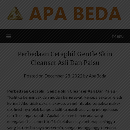
Skip
to
content
Menu
Perbedaan Cetaphil Gentle Skin
Cleanser Asli Dan Palsu
Posted on
December 28, 2022
by
ApaBeda
Perbedaan Cetaphil Gentle Skin Cleanser Asli Dan Palsu
–
“Kulitku berminyak dan mudah berjerawat, kenapa sekarang jadi
kering? Aku tidak pakai make-up, arrgghhh, aku terpaksa make-
up, finishnya jelek banget, kulitku masih ada yang mengelupas
dan itu sangat rapuh.” Apakah teman-teman ada yang
mengalami hal seperti ini? Ini keluhan saya beberapa minggu
yang lalu ketika saya bercermin, sangat mengganggu kenapa