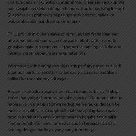
Jika tidak ada air : Oleskan Cetaphil Mild Cleanser secukupnya
pada wajah, bersihkan dengan handuk atau kapas yang lembut.
(Biasanya aku praktekin ini pas ngantuk banget, males ke
wastafel/kamar mandi haha, seret aja!)
FYI… produk ini bukan makeup remover, tapi facial cleanser
untuk membersihkan wajah dengan lembut. Jadi, jika perlu
gunakan make-up remover lain seperti cleansing oil, krim atau
micellar water sebelum menggunakannya.
Warnanya putih bening dan tidak ada parfum, netral saja, jadi
tidak ada parfum. Teksturnya gel cair, kalau pakai pastikan
aplikasikan secukupnya di wajah.
Pertama kali pakai rasanya aneh dan belum terbiasa, “kok ga
terlalu banyak, ga berbusa, pokoknya halus”. Beneran sehalus
ngolesin air yang teksturnya sedikit gel ke muka, diolesin ke
muka terus dibilas? Ya begitulah hahaha apalagi kalau pakai
produk pembersih agak kurang nyaman hahaha terus mikir
“bener bersih ga?”. Sekarang saya sudah terbiasa dan saya
senang dengan hasilnya, yang sangat berharga.