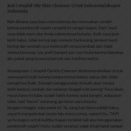
Jual Cetaphil Oily Skin Cleanser 125ml Indonesia|shopee
Indonesia
Nah dimana saya baru mencobanya dan merasakan sendiri
bahwa pembersih wajah cetaphil ini sangat bagus, Dan! maaf
saya tidak mencoba Anda sebelumnya huhuhu. Kulit saya jauh
lebih halus, tidak kering lagi, komedo berkurang, jerawat kecil
kering dan setelah cuci muka kulit terasa lembab dan tidak
terasa kencang. Iya, aneh banget pas cuci muka karena biasanya
aku pakai yang busanya banyak dan hasilnya matte.
Kesimpulan: Cetaphil Gentle Cleanser direkomendasikan untuk
semua jenis kulit karena komposisinya bebas sabun dan tidak
mengiritasi kulit. Setelah menggunakan ini kulit akan terasa
lebih lembut, lembab dan selamat tinggal kulit kering! Pasti akan
repurchase ini kalau sudah habis karena suka banget, walaupun
telat, tapi “keren” sekarang, ga heran para beauty
blogger/vlogger suka pakai ini. Ya, yang luar biasa adalah halus,
seperti mengoleskan losion lalu mencucinya, seperti itu. TAPI
ya itu bagus untuk kulitku Kapan terakhir kali aku menggunakan
pembersih wajah? Huhu sudah setahun sejak Khali hamil sampai