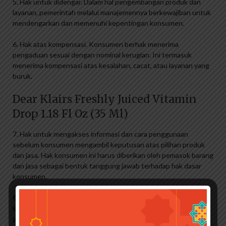
5. Hak untuk didengar. Dalam hal pengembangan produk dan
layanan, pemerintah melalui manajemennya berkewajiban untuk
mendengarkan dan memenuhi kepentingan konsumen.
6. Hak atas kompensasi. Konsumen berhak menerima
pengaduan sesuai dengan nominal kerugian. Ini termasuk
menerima kompensasi atas kesalahan, cacat, atau layanan yang
buruk.
Dear Klairs Freshly Juiced Vitamin
Drop 1.18 Fl Oz (35 Ml)
7. Hak untuk mengakses informasi dan cara penggunaan
sebelum konsumen mengambil keputusan atas pilihan produk
dan jasa. Hak konsumen ini harus diberikan oleh pemasok barang
dan jasa sebagai bentuk tanggung jawab terhadap hak dasar
konsumen.
8. Hak untuk hidup dalam lingkungan yang sehat. Dimana
konsumen memiliki hak untuk hidup dan beraktivitas tanpa
polusi yang membahayakan kesehatan. Untuk generasi