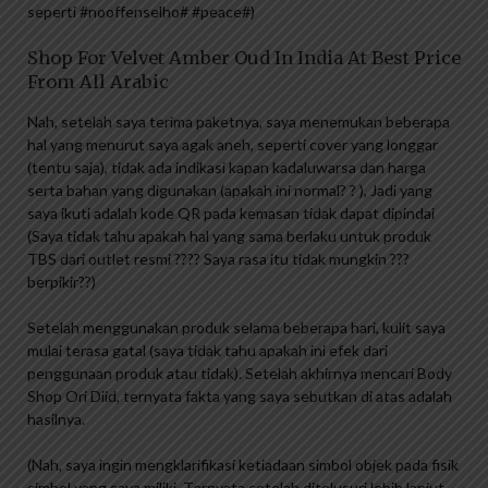
seperti #nooffenselho# #peace#)
Shop For Velvet Amber Oud In India At Best Price
From All Arabic
Nah, setelah saya terima paketnya, saya menemukan beberapa
hal yang menurut saya agak aneh, seperti cover yang longgar
(tentu saja), tidak ada indikasi kapan kadaluwarsa dan harga
serta bahan yang digunakan (apakah ini normal? ? ), Jadi yang
saya ikuti adalah kode QR pada kemasan tidak dapat dipindai
(Saya tidak tahu apakah hal yang sama berlaku untuk produk
TBS dari outlet resmi ???? Saya rasa itu tidak mungkin ???
berpikir??)
Setelah menggunakan produk selama beberapa hari, kulit saya
mulai terasa gatal (saya tidak tahu apakah ini efek dari
penggunaan produk atau tidak). Setelah akhirnya mencari Body
Shop Ori Diid, ternyata fakta yang saya sebutkan di atas adalah
hasilnya.
(Nah, saya ingin mengklarifikasi ketiadaan simbol objek pada fisik
simbol yang saya miliki. Ternyata setelah ditelusuri lebih lanjut,