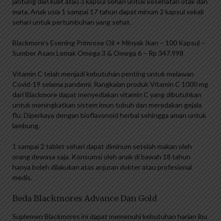
jantung dan kulit atau 3 kapsul sehari untuk kesehatan otak dan
mata. Anak usia 1 sampai 17 tahun dapat minum 2 kapsul sekali
sehari untuk pertumbuhan yang sehat.
Blackmore’s Evening Primrose Oil + Minyak Ikan – 100 Kapsul –
Sumber Asam Lemak Omega 3 & Omega 6 – Rp 347.998
Vitamin C telah menjadi kebutuhan penting untuk melawan
Covid-19 selama pandemi. Rangkaian produk Vitamin C 1000 mg
dari Blackmore dapat menyediakan vitamin C yang dibutuhkan
untuk meningkatkan sistem imun tubuh dan meredakan gejala
flu. Diperkaya dengan bioflavonoid herbal sehingga aman untuk
lambung.
1 sampai 2 tablet sehari dapat diminum setelah makan oleh
orang dewasa saja. Konsumsi oleh anak di bawah 18 tahun
hanya boleh dilakukan atas anjuran dokter atau profesional
medis.
Beda Blackmores Advance Dan Gold
Suplemen Blackmores ini dapat memenuhi kebutuhan harian ibu