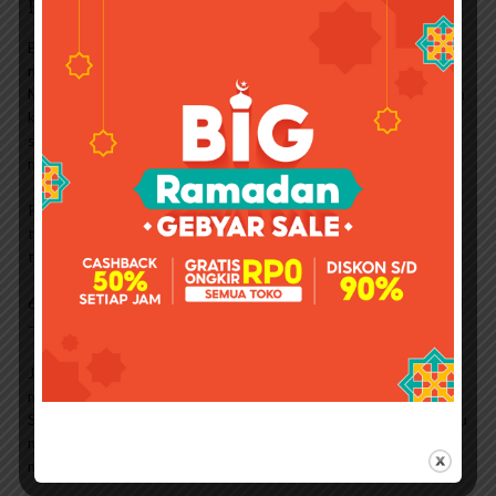
Konsumsi Blackmor
Blackmores ini merupakan suplemen multivitamin untuk
mendukung daya tahan tubuh anak di bawah usia 12 tahun.
Mengandung vitamin dan mineral zinc yang dapat meningkatkan
kekebalan tubuh serta memiliki rasa jeruk yang cocok untuk
selera anak-anak. Tidak mengandung gula sehingga tidak
merusak gigi, tanpa gula, dan xylitol (pemanis tumbuhan alami).
Paling baik untuk anak usia 2-12 tahun setelah makan, cukup 2
tablet sehari. Tidak dianjurkan untuk anak di bawah usia 2
tahun.
6. Blackmore’s Evening Primrose Oil + Minyak Ikan – 100 Kapsul
– Sumber Asam Lemak Omega 3 dan Omega 6 (Rp 347.998)
Jenis Produk Blackmores Evening Primrose Oil + Fish Oil
mengandung asam lemak esensial, Omega-3 dan Omega-6.
Semua kandungan tersebut secara bersamaan dapat membantu
menjaga kesehatan dan perkembangan struktur dan fungsi
membran sel kulit dan rambut.