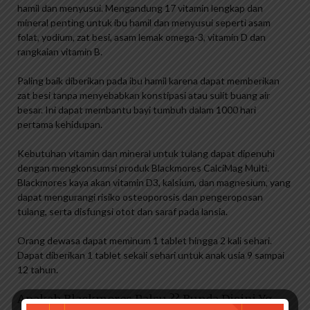
hamil dan menyusui. Mengandung 17 vitamin lengkap dan
mineral penting untuk ibu hamil dan menyusui seperti asam
folat, yodium, zat besi, asam lemak omega-3, vitamin D dan
rangkaian vitamin B.
Paling baik diberikan pada ibu hamil karena dapat memberikan
zat besi tanpa menyebabkan konstipasi atau sulit buang air
besar. Ini dapat membantu bayi tumbuh dalam 1000 hari
pertama kehidupan.
Kebutuhan vitamin dan mineral untuk tulang dapat dipenuhi
dengan mengkonsumsi produk Blackmores CalciMag Multi.
Blackmores kaya akan vitamin D3, kalsium, dan magnesium, yang
dapat mengurangi risiko osteoporosis dan pengeroposan
tulang, serta disfungsi otot dan saraf pada lansia.
Orang dewasa dapat meminum 1 tablet hingga 2 kali sehari.
Dapat diberikan 1 tablet sekali sehari untuk anak usia 9 sampai
12 tahun.
Apakah Blackmores Palsu ?? Bunda Disini Yg