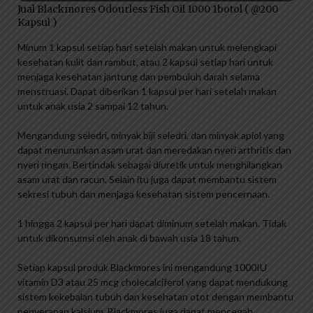
Jual Blackmores Odourless Fish Oil 1000 1botol ( @200
Kapsul )
Minum 1 kapsul setiap hari setelah makan untuk melengkapi
kesehatan kulit dan rambut, atau 2 kapsul setiap hari untuk
menjaga kesehatan jantung dan pembuluh darah selama
menstruasi. Dapat diberikan 1 kapsul per hari setelah makan
untuk anak usia 2 sampai 12 tahun.
Mengandung seledri, minyak biji seledri, dan minyak apiol yang
dapat menurunkan asam urat dan meredakan nyeri arthritis dan
nyeri ringan. Bertindak sebagai diuretik untuk menghilangkan
asam urat dan racun. Selain itu juga dapat membantu sistem
sekresi tubuh dan menjaga kesehatan sistem pencernaan.
1 hingga 2 kapsul per hari dapat diminum setelah makan. Tidak
untuk dikonsumsi oleh anak di bawah usia 18 tahun.
Setiap kapsul produk Blackmores ini mengandung 1000IU
vitamin D3 atau 25 mcg cholecalciferol yang dapat mendukung
sistem kekebalan tubuh dan kesehatan otot dengan membantu
penyerapan kalsium. Blackmores juga dapat mencegah