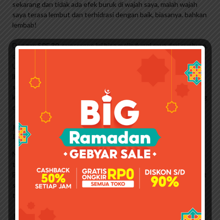
sekarang dan tidak ada efek buruk di wajah saya, malah wajah
saya terasa lembut dan terhidrasi dengan baik, biasanya. bahkan
lembab!
Dengan SPF 30, sunscreen ini bisa melindungi saya dari sunburn,
dan kandungan PA++nya bisa melindungi saya dari bahaya sinar
UVA. Tabir surya ini sangat berguna untuk melindungi kulit saya
lho, karena begitu saya keluar dengan teman saya, matahari
sangat terik, dan keesokan harinya teman saya mengeluh
kulitnya sedikit dan terbakar, meskipun kulit saya. tidak ada yang
dilakukan, bagus.
Jual Sunscreen Skin Aqua Harga Terbaik & Termurah
Desember 2022
Nah, dengan mengingat hal itu, mari kita bahas mitos tentang
tabir surya, yaitu bahwa tabir surya menyebabkan jerawat.
Banyak orang mengatakan bahwa mitos ini tidak benar. Menurut
saya, ada dua penyebab jerawat: kulit kita tidak cocok untuk
tabir surya atau kita kurang bersih saat membersihkan wajah.
Jadi, jika kita menggunakan tabir surya, kita harus memastikan