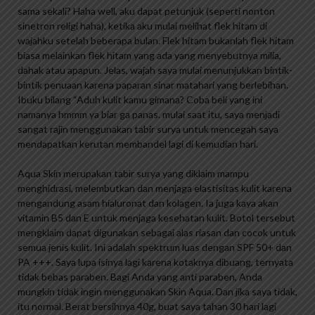
sama sekali? Haha well, aku dapat petunjuk (seperti nonton
sinetron religi haha), ketika aku mulai melihat flek hitam di
wajahku setelah beberapa bulan. Flek hitam bukanlah flek hitam
biasa melainkan flek hitam yang ada yang menyebutnya milia,
dahak atau apapun. Jelas, wajah saya mulai menunjukkan bintik-
bintik penuaan karena paparan sinar matahari yang berlebihan.
Ibuku bilang “Aduh kulit kamu gimana? Coba beli yang ini
namanya hmmm ya biar ga panas. mulai saat itu, saya menjadi
sangat rajin menggunakan tabir surya untuk mencegah saya
mendapatkan kerutan membandel lagi di kemudian hari.
Aqua Skin merupakan tabir surya yang diklaim mampu
menghidrasi, melembutkan dan menjaga elastisitas kulit karena
mengandung asam hialuronat dan kolagen. Ia juga kaya akan
vitamin B5 dan E untuk menjaga kesehatan kulit. Botol tersebut
mengklaim dapat digunakan sebagai alas riasan dan cocok untuk
semua jenis kulit. Ini adalah spektrum luas dengan SPF 50+ dan
PA +++. Saya lupa isinya lagi karena kotaknya dibuang, ternyata
tidak bebas paraben. Bagi Anda yang anti paraben, Anda
mungkin tidak ingin menggunakan Skin Aqua. Dan jika saya tidak,
itu normal. Berat bersihnya 40g, buat saya tahan 30 hari lagi