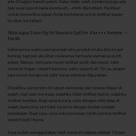
ada di bagian bawah paket. Kalau tidak salah, kotaknya juga ada
tapi saya lupa di mana karena eh… ehhh dijatuhkan. Pastikan
untuk memeriksa kapan Anda berbelanja untuk melihat kapan
itu akan bertahan!
Skin Aqua Tone Up Uv Essence Spf50+ Pa++++ Review —
Farah
Sebenarnya waktu pertama kali tahu produk ini aku kira ini gel
bening, tapi pas aku lihat reviewnya ternyata warnanya putih
pekat. Namun, ternyata meski terlihat putih dan berat, tabir
surya ini ringan, seperti katanya, yaitu seperti air. Oh ya, jangan
lupa untuk mengocok tabir surya sebelum digunakan.
Di kulitku, sunscreen ini cepat menyerap dan terasa ringan di
wajah, tapi saat meresap, wajahku tidak terlihat matte, wajahku
terlihat berkilau. Bagi yang kurang suka dengan efek kilap di
wajah, kamu bisa set tabir surya ini dengan bedak setelah
pemakaian. Bagi saya, saya suka perasaan cerah, karena terlihat
seperti kulit Hyuna.
Saya sudah menggunakan tabir surya ini selama sekitar 7 bulan