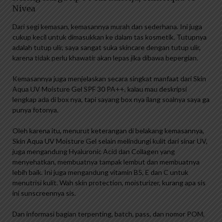
Nivea
Dari segi kemasan, kemasannya murah dan sederhana. Ini juga
cukup kecil untuk dimasukkan ke dalam tas kosmetik. Tutupnya
adalah tutup ulir, saya sangat suka skincare dengan tutup ulir,
karena tidak perlu khawatir akan lepas jika dibawa bepergian.
Kemasannya juga menjelaskan secara singkat manfaat dari Skin
Aqua UV Moisture Gel SPF 30 PA++, kalau mau deskripsi
lengkap ada di box nya, tapi sayang box nya ilang soalnya saya ga
punya fotonya.
Oleh karena itu, menurut keterangan di belakang kemasannya,
Skin Aqua UV Moisture Gel selain melindungi kulit dari sinar UV,
juga mengandung Hyaluronic Acid dan Collagen yang
menyehatkan, membuatnya tampak lembut dan membuatnya
lebih baik. Ini juga mengandung vitamin B5, E dan C untuk
menutrisi kulit. Wah skin protection, moisturizer, kurang apa sis
ini sunscreennya sis.
Dan informasi bagian terpenting, batch, pass, dan nomor POM,