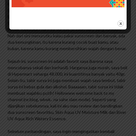
kulit wajah kita benar-benar bersih saat membersihkan wajah.
Soalnya kalau bersihin wajah gak bener-bener bersih, pori-pori
bisa tersumbat dan… Voila! Jerawat muncul. Soalnya pas mau
tidur dan gak cuci muka, mukanya ketutup air, tabir surya, dan
bedak. Keesokan harinya, banyak jerawat baru yang tumbuh.
Nah dari sini menurutku kalau pakai sunscreen dan banyak, ada
dua kemungkinan, itu karena kurang cocok buat kamu, atau
bukan, karena kamu kurang membersihkan wajah dengan benar.
Sejauh ini, sunscreen ini adalah favorit saya (karena saya
mencobanya sekali dan berhasil). Harganya juga murah, saya beli
di Hypermart seharga 48.000, ini kuantitinya banyak yaitu 40gr.
Selain itu, tabir surya ini juga membuat wajah saya lembut, tabir
surya ini bebas gula dan alkohol. Baaaaaan, tabir surya ini tidak
membuat wajahku putih! Hellowww welcome back to my
channel (re:blog, wkwk.. na sahe slam mode). Seperti yang
dijanjikan sebelumnya, kali ini aku mau review dan bandingkan
dua sunscreen favoritku, Skin Aqua UV Moisture Milk dan Biver
UV Aqua Rich Watery Essence.
Sebelum perbandingan, saya ingin mengingatkan kembali