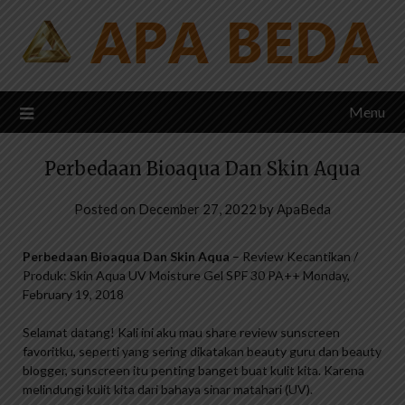
Skip
to
content
Menu
Perbedaan Bioaqua Dan Skin Aqua
Posted on
December 27, 2022
by
ApaBeda
Perbedaan Bioaqua Dan Skin Aqua
– Review Kecantikan /
Produk: Skin Aqua UV Moisture Gel SPF 30 PA++ Monday,
February 19, 2018
Selamat datang! Kali ini aku mau share review sunscreen
favoritku, seperti yang sering dikatakan beauty guru dan beauty
blogger, sunscreen itu penting banget buat kulit kita. Karena
melindungi kulit kita dari bahaya sinar matahari (UV).