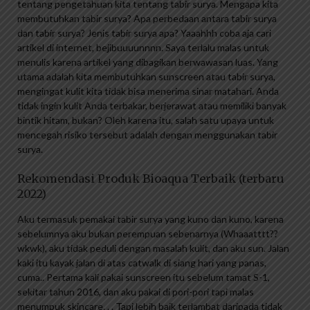
tentang pengetahuan kita tentang tabir surya. Mengapa kita
membutuhkan tabir surya? Apa perbedaan antara tabir surya
dan tabir surya? Jenis tabir surya apa? Yaaahhh coba aja cari
artikel di internet, bejibuuuunnnn. Saya terlalu malas untuk
menulis karena artikel yang dibagikan berwawasan luas. Yang
utama adalah kita membutuhkan sunscreen atau tabir surya,
mengingat kulit kita tidak bisa menerima sinar matahari. Anda
tidak ingin kulit Anda terbakar, berjerawat atau memiliki banyak
bintik hitam, bukan? Oleh karena itu, salah satu upaya untuk
mencegah risiko tersebut adalah dengan menggunakan tabir
surya.
Rekomendasi Produk Bioaqua Terbaik (terbaru
2022)
Aku termasuk pemakai tabir surya yang kuno dan kuno, karena
sebelumnya aku bukan perempuan sebenarnya (Whaaatttt??
wkwk), aku tidak peduli dengan masalah kulit, dan aku sun. Jalan
kaki itu kayak jalan di atas catwalk di siang hari yang panas,
cuma.. Pertama kali pakai sunscreen itu sebelum tamat S-1,
sekitar tahun 2016, dan aku pakai di pori-pori tapi malas
menumpuk skincare. . . Tapi lebih baik terlambat daripada tidak