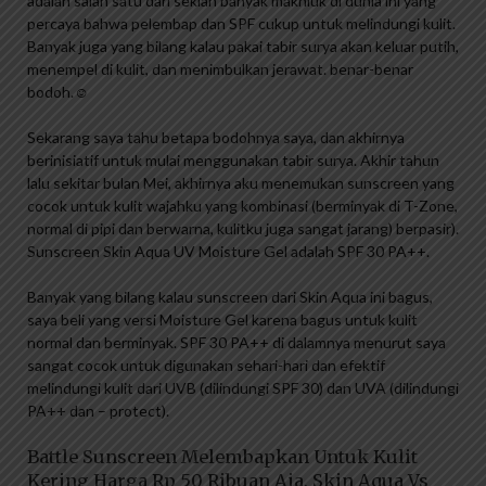
adalah salah satu dari sekian banyak makhluk di dunia ini yang
percaya bahwa pelembap dan SPF cukup untuk melindungi kulit.
Banyak juga yang bilang kalau pakai tabir surya akan keluar putih,
menempel di kulit, dan menimbulkan jerawat. benar-benar
bodoh.☺
Sekarang saya tahu betapa bodohnya saya, dan akhirnya
berinisiatif untuk mulai menggunakan tabir surya. Akhir tahun
lalu sekitar bulan Mei, akhirnya aku menemukan sunscreen yang
cocok untuk kulit wajahku yang kombinasi (berminyak di T-Zone,
normal di pipi dan berwarna, kulitku juga sangat jarang) berpasir).
Sunscreen Skin Aqua UV Moisture Gel adalah SPF 30 PA++.
Banyak yang bilang kalau sunscreen dari Skin Aqua ini bagus,
saya beli yang versi Moisture Gel karena bagus untuk kulit
normal dan berminyak. SPF 30 PA++ di dalamnya menurut saya
sangat cocok untuk digunakan sehari-hari dan efektif
melindungi kulit dari UVB (dilindungi SPF 30) dan UVA (dilindungi
PA++ dan – protect).
Battle Sunscreen Melembapkan Untuk Kulit
Kering Harga Rp 50 Ribuan Aja, Skin Aqua Vs