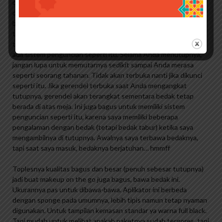
dan aplikator spons serta plastik tipis untuk memisahkan spons
dari bedak. Biasanya bedak padat umumnya berjenis open flip,
berbeda dengan kemasan bedak padat, tutup dan bedaknya
terpisah. Dibuka dengan sedikit twist. Awalnya saya khawatir
tutup dan bedaknya mudah lepas. Tapi mungkin tidak, karena
ada sistem penguncian seperti itu. Selama Anda menutupnya,
jangan lupa untuk memutarnya sedikit sampai Anda merasa
seperti seorang tahanan. Tidak akan terbuka nanti jika dikunci
seperti itu. Jika gerendel terbuka saat Anda mengangkat
tutupnya, gerendel akan terangkat sementara bedak tetap
berada di atas meja. Ini juga bagus untuk memiliki sistem
penguncian seperti itu, karena saya memiliki beberapa
pengalaman dengan bedak (tetapi bedak tabur) ketika saya
mengambilnya di tutupnya. Awalnya saya terbawa bedaknya,
tapi saat saya masuk, bedaknya berjatuhan… hmmff
Toplesnya kualitas bagus dan besar (penuh sebesar tutupnya)
jadi buat makeup on the go juga bagus, bawa bedak ini.
Ukurannya pas untuk dibawa-bawa. Aplikator ini berbeda
dengan sponge pada umumnya, lebih tipis namun tetap nyaman
digunakan. Untuk tampilan kemasan standar ya warna full black.
Tapi mudah untuk melihat apakah paketnya sudah tergores, tapi