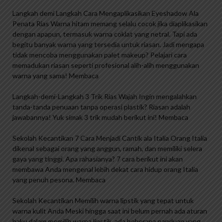
Langkah demi Langkah Cara Mengaplikasikan Eyeshadow Ala
Penata Rias Warna hitam memang selalu cocok jika diaplikasikan
dengan apapun, termasuk warna coklat yang netral. Tapi ada
begitu banyak warna yang tersedia untuk riasan. Jadi mengapa
tidak mencoba menggunakan palet makeup? Pelajari cara
memadukan riasan seperti profesional alih-alih menggunakan
warna yang sama! Membaca
Langkah-demi-Langkah 3 Trik Rias Wajah Ingin mengalahkan
tanda-tanda penuaan tanpa operasi plastik? Riasan adalah
jawabannya! Yuk simak 3 trik mudah berikut ini! Membaca
Sekolah Kecantikan 7 Cara Menjadi Cantik ala Italia Orang Italia
dikenal sebagai orang yang anggun, ramah, dan memiliki selera
gaya yang tinggi. Apa rahasianya? 7 cara berikut ini akan
membawa Anda mengenal lebih dekat cara hidup orang Italia
yang penuh pesona. Membaca
Sekolah Kecantikan Memilih warna lipstik yang tepat untuk
warna kulit Anda Meski hingga saat ini belum pernah ada aturan
baku dalam memilih warna lipstik, ada beberapa panduan yang