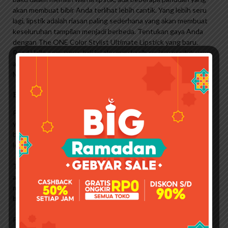
akan membuat bibir Anda terlihat lebih cantik. Yang lebih seru
lagi, lipstik adalah riasan paling sederhana yang akan membuat
keseluruhan tampilan menjadi berbeda. Tentukan gaya Anda
dengan The ONE Color Stylist Ultimate Lipstick yang baru.
Read Hallo semuanya, kali ini aku mau kasih review produk yang
aku pakai yaitu Oriflame Pure Color Pressed Powder – Light /
Medium.
Battle Bedak Padat Brand Lokal!
Penjelasan dari katalog Oriflame Wajah terlihat mulus. Siapa
yang bisa keluar tanpa bedak di tas mereka? Tampil sempurna,
bebas repot kapan saja, di mana saja dengan bedak tabur yang
lembut ini.
Tekan bedak halus ke wajah Anda untuk memberikan tampilan
alami.Formulasi ringan mengandung mineral zeolit ​​untuk
membantu kulit tampak halus. Untuk kulit kombinasi dan
berminyak. 20 gr
Produk ini berisi kaca yang menempel di bagian dalam tutupnya