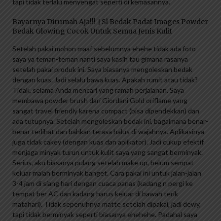
tapi tidak terlalu menyengat seperti di kemasannya.
Bayarnya Dirumah Aja!!! ] Sl Bedak Padat Images Powder
Bedak Glowing Cocok Untuk Semua Jenis Kulit
Setelah pakai mohon maaf sebelumnya ehehe tidak ada foto
saya ya teman-teman nanti saya kasih tau gimana rasanya
setelah pakai produk ini. Saya biasanya mengoleskan bedak
dengan kuas. Jadi selalu bawa kuas. Apakah rumit atau tidak?
Tidak, selama Anda mencari yang ramah perjalanan. Saya
membawa powder brush dari Giordani Gold oriflame yang
sangat travel friendly karena compact (bisa dipendekkan) dan
ada tutupnya. Setelah mengoleskan bedak ini, bagaimana benar-
benar terlihat dan bahkan terasa halus di wajahnya. Aplikasinya
juga tidak cakey (dengan kuas dan aplikator). Jadi cukup efektif
menjaga minyak turun untuk kulit saya yang sangat berminyak.
Serius, aku biasanya pulang setelah make up, belum sempat
keluar malah berminyak banget. Cara pakai ini untuk jalan-jalan
3-4 jam di siang hari dengan cuaca panas (kadang n pergi ke
tempat ber AC dan kadang harus keluar di bawah terik
matahari). Tidak sepenuhnya matte setelah dipakai, jadi dewy,
tapi tidak berminyak seperti biasanya ehehehe. Padahal saya