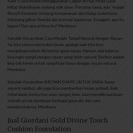
Karir 5 cara mudah menggunakan Lagom di Hup Anda Gaya
hidup Skandinavia sedang naik daun. Pertama-tama, ada “hygge”,
filosofi Denmark tentang kenyamanan dan hidup sederhana.
Sekarang giliran Swedia dan konsep lagomnya. Sungguh, apa itu
lagom? Dan apa artinya itu? Membaca
Sekolah Kecantikan Cara Mudah Tampil Natural dengan Riasan
Ya, kita semua menyukai riasan, apalagi saat kita bisa
mengekspresikan diri berkat gaya riasan. Namun, ada kalanya
kita ingin tampil dengan riasan yang lebih natural. Berikut adalah
lima trik keren untuk tampil luar biasa dengan riasan natural.
Membaca
Sekolah Kecantikan BROWN SHAPE UNTUK ANDA Sama
seperti rambut, alis juga bisa memberikan kesan pribadi. Baik
tebal alami, berkontur, atau sangat jelas, kami memiliki panduan
terbaik untuk membuat berbagai gaya alis dan cara
membentuknya. Membaca
Jual Giordani Gold Divine Touch
Cushion Foundation