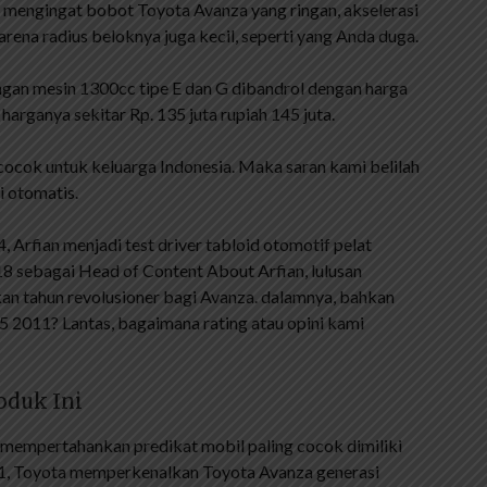
n mengingat bobot Toyota Avanza yang ringan, akselerasi
 karena radius beloknya juga kecil, seperti yang Anda duga.
gan mesin 1300cc tipe E dan G dibandrol dengan harga
harganya sekitar Rp. 135 juta rupiah 145 juta.
 cocok untuk keluarga Indonesia. Maka saran kami belilah
i otomatis.
, Arfian menjadi test driver tabloid otomotif pelat
8 sebagai Head of Content About Arfian, lulusan
an tahun revolusioner bagi Avanza. dalamnya, bahkan
5 2011? Lantas, bagaimana rating atau opini kami
oduk Ini
mempertahankan predikat mobil paling cocok dimiliki
011, Toyota memperkenalkan Toyota Avanza generasi