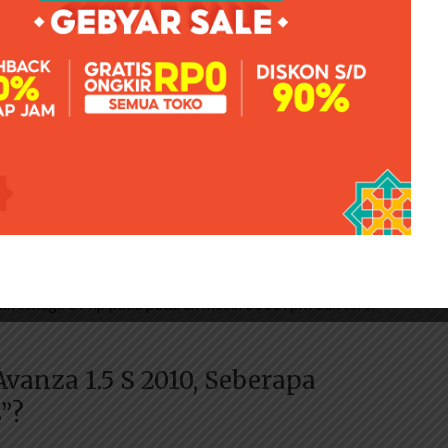
perti milkshake, membawa keuntungan dan kerugian.
hulu, efek positif dari pemindahan kisi-kisi AC ke
e bagian belakang kabin lebih cepat.
lu mengganggu, dan dalam kondisi hujan lebat, jaringan AC
 Toyota Avanza 2011 ini.
tannya dengan pekerjaan dan teknologi. Berikut bagian
in, 1300 dengan kode mesin K3-VE DOHC dengan katup
an tenaga 89 hp pada putaran mesin 6000 rpm dan torsi
vanza 1.5 S 2010, Seberapa
”?