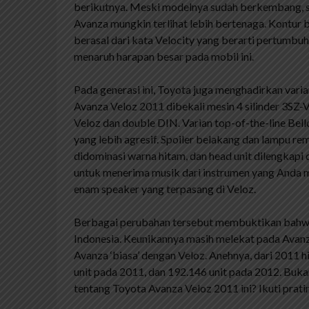
berikutnya. Meski modelnya sudah berkembang, sek
Avanza mungkin terlihat lebih bertenaga. Kontur 
berasal dari kata Velocity yang berarti pertumb
menaruh harapan besar pada mobil ini.
Pada generasi ini, Toyota juga menghadirkan varia
Avanza Veloz 2011 dibekali mesin 4 silinder 3S
Veloz dan double DIN. Varian top-of-the-line B
yang lebih agresif. Spoiler belakang dan lampu re
didominasi warna hitam, dan head unit dilengkap
untuk menerima musik dari instrumen yang Anda ma
enam speaker yang terpasang di Veloz.
Berbagai perubahan tersebut membuktikan bahwa
Indonesia. Keunikannya masih melekat pada Avan
Avanza ‘biasa’ dengan Veloz. Anehnya, dari 2011 h
unit pada 2011, dan 192.146 unit pada 2012. Buk
tentang Toyota Avanza Veloz 2011 ini? Ikuti pratin