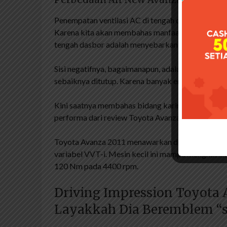
Penempatan ventilasi AC di tengah dashboard se
Karena kita akan membahas manfaatnya terlebih da
tengah dasbor adalah menyebarkan udara dingin k
Sisi negatifnya, bagaimanapun, adalah tidak terla
sebaiknya ditutup. Karena banyak embun di udara
Kini saatnya membahas bidang karir yang erat kai
performa dari review Toyota Avanza 2011 kami.
Toyota Avanza 2011 menawarkan dua varian mes
variabel VVT-i. Mesin kecil ini mampu menghasilk
120 Nm pada 4400 rpm.
Driving Impression Toyota A
Layakkah Dia Beremblem “s