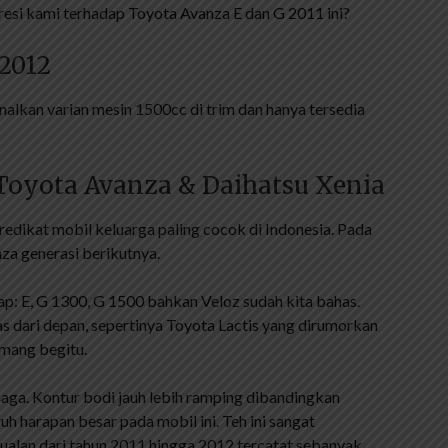
esi kami terhadap Toyota Avanza E dan G 2011 ini?
2012
lkan varian mesin 1500cc di trim dan hanya tersedia
 Toyota Avanza & Daihatsu Xenia
edikat mobil keluarga paling cocok di Indonesia. Pada
a generasi berikutnya.
kap: E, G 1300, G 1500 bahkan Veloz sudah kita bahas.
kilas dari depan, sepertinya Toyota Lactis yang dirumorkan
emang begitu.
aga. Kontur bodi jauh lebih ramping dibandingkan
h harapan besar pada mobil ini. Teh ini sangat
jualan dari tahun 2011 hingga 2012 tercatat sebanyak