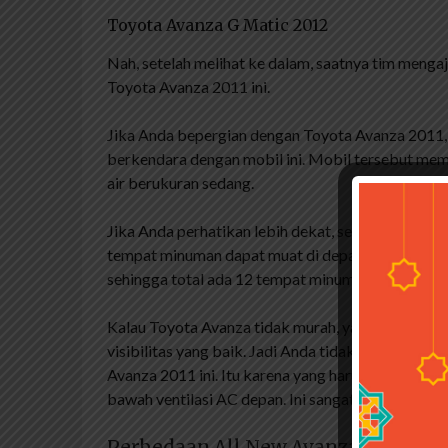
Toyota Avanza G Matic 2012
Nah, setelah melihat ke dalam, saatnya tim mengaj
Toyota Avanza 2011 ini.
Jika Anda bepergian dengan Toyota Avanza 2011, 
berkendara dengan mobil ini. Mobil tersebut mem
air berukuran sedang.
Jika Anda perhatikan lebih dekat, setiap pintu d
tempat minuman dapat muat di depan dan tiga tem
sehingga total ada 12 tempat minuman, dan masih ad
Kalau Toyota Avanza tidak murah, yaitu tipe E gen
visibilitas yang baik. Jadi Anda tidak perlu khawa
Avanza 2011 ini. Itu karena yang harus Anda laku
bawah ventilasi AC depan. Ini sangat mudah dan 
Perbedaan All New Avanza Tipe G D