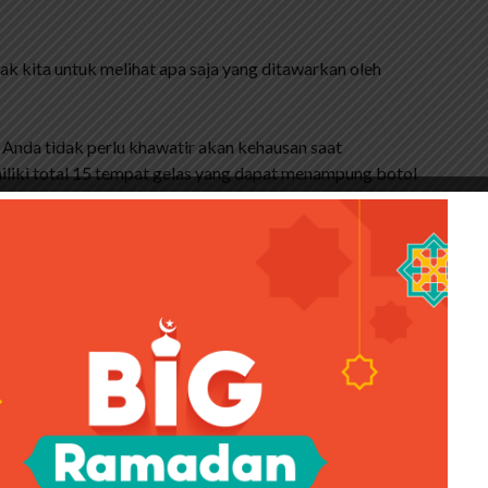
ak kita untuk melihat apa saja yang ditawarkan oleh
Anda tidak perlu khawatir akan kehausan saat
iliki total 15 tempat gelas yang dapat menampung botol
epan dapat memuat tiga tempat minuman, jadi total enam
pat minuman dapat muat di setiap pintu belakang,
a dua lagi di baris ketiga. . . gagang cangkir
erasi sebelumnya, sulit mengatur kaca spion luar untuk
tir lagi saat ingin menyesuaikan kaca spion di Toyota
kan hanyalah menyentuh tombol power di sisi kanan
menyenangkan.
an E 2012