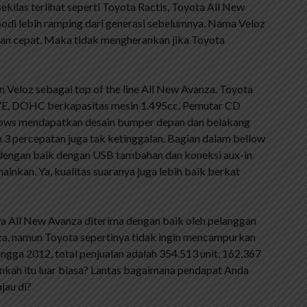
ilas terlihat seperti Toyota Ractis, Toyota All New
bodi lebih ramping dari generasi sebelumnya. Nama Veloz
uhan cepat. Maka tidak mengherankan jika Toyota
n Veloz sebagai top of the line All New Avanza. Toyota
Z-VE, DOHC berkapasitas mesin 1.495cc. Pemutar CD
ellows mendapatkan desain bumper depan dan belakang
m 3 percepatan juga tak ketinggalan. Bagian dalam bellow
i dengan baik dengan USB tambahan dan koneksi aux-in
inkan. Ya, kualitas suaranya juga lebih baik berkat
 All New Avanza diterima dengan baik oleh pelanggan
za, namun Toyota sepertinya tidak ingin mencampurkan
ingga 2012, total penjualan adalah 354.513 unit, 162.367
ankah itu luar biasa? Lantas bagaimana pendapat Anda
jau di?