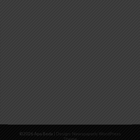
©2026 Apa Beda
| Design:
Newspaperly WordPress
Theme