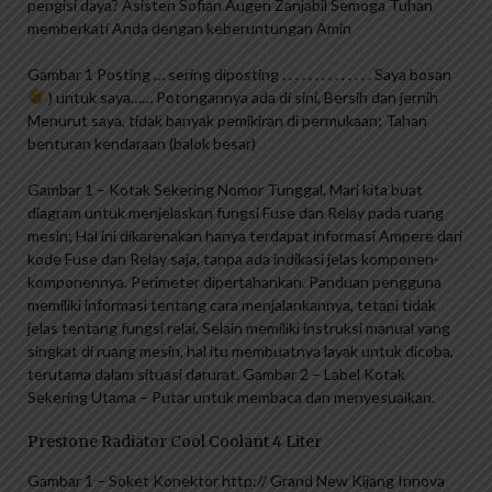
pengisi daya? Asisten Sofian Augen Zanjabil Semoga Tuhan
memberkati Anda dengan keberuntungan Amin
Gambar 1 Posting … sering diposting . . . . . . . . . . . . . . Saya bosan
) untuk saya…… Potongannya ada di sini, Bersih dan jernih
Menurut saya, tidak banyak pemikiran di permukaan; Tahan
benturan kendaraan (balok besar)
Gambar 1 – Kotak Sekering Nomor Tunggal. Mari kita buat
diagram untuk menjelaskan fungsi Fuse dan Relay pada ruang
mesin; Hal ini dikarenakan hanya terdapat informasi Ampere dari
kode Fuse dan Relay saja, tanpa ada indikasi jelas komponen-
komponennya. Perimeter dipertahankan. Panduan pengguna
memiliki informasi tentang cara menjalankannya, tetapi tidak
jelas tentang fungsi relai. Selain memiliki instruksi manual yang
singkat di ruang mesin, hal itu membuatnya layak untuk dicoba,
terutama dalam situasi darurat. Gambar 2 – Label Kotak
Sekering Utama – Putar untuk membaca dan menyesuaikan.
Prestone Radiator Cool Coolant 4 Liter
Gambar 1 – Soket Konektor http:// Grand New Kijang Innova