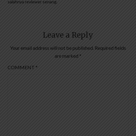
salahnya reviewer senang.
Leave a Reply
Your email address will not be published.
Required fields
are marked
*
COMMENT
*