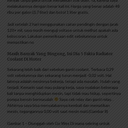
minyak tanpa glikol untuk menaikkan titik didih. Ya, karena saya
melakukannya dengan benar kali ini. Harga yang benar adalah 48
ribu per galon (3,7 liter) dan botol 1 liter gratis.
Jadi setelah 2 hari menggunakan cairan pendingin dengan jarak
120+ mil, saya masih menguji voltase untuk melihat apakah ada
kebocoran. Lakukan pemeriksaan edit sebelumnya untuk
memastikan no
Masih Banyak Yang Bingung, Ini Dia 5 Fakta Radiator
Coolant Di Motor
Sekarang lebih baik dari sebelum ganti coolant. Terbaca 0,29
volt sebelumnya dan sekarang turun menjadi -0,02 volt. Hal
lainnya adalah mesinnya bekerja, tetapi ada masalah. Itulah yang
terjadi. Kemarin saat mau pulang kerja, saya nyalakan beberapa
kali tanpa menghidupkan mesin, tapi tidak mau hidup, sepertinya
pompa bensin bermasalah
Saya cek relay dan ganti relay. .
Akhirnya saya bisa menyalakannya kembali dan mematikan
mesin, tegangannya 0,00 volt saat mesin mati.(Gambar 8)
Gambar 1 – Diunggah oleh Go Wes Di mana sekring untuk