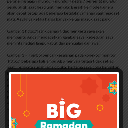
persneling maju / mundur / mundur / netral / berhenti) mundur
selalu aktif: saat head unit menyala; Beralih ke mode kamera
akan cepat tetapi ada beberapa ketidaknyamanan saat headset
mati. Asyiknya ketika harus banyak keluar masuk saat parkir.
Gambar 1 http://listrik paman tidak mengerti saya akan
membantu Anda mendapatkan gambar saya (kebetulan saya
meminta hadiah lampu kabut dari penjualan dari awal).
Gambar 1 – Tombol pencari kesalahan pada konektor monitor
http:// beberapa kali lampu ABS menyala tetapi tidak setiap
saat. Ternyata sudah lama dibuka. Pertama saya coba bersihkan
kampas rem dan sensor ABS serta ring sensor di keempat
rodanya, dan hasilnya lampu ABS menyala. Saya kemudian
melepas sambungan modul ABS utama di kompartemen mesin
dan menyemprotnya dengan pembersih elektronik, tetapi
hasilnya tidak membantu sama sekali. Akhirnya meluangkan
waktu untuk memeriksa kode kesalahan menggunakan kabel
yang dicolokkan ke konektor monitor.
Harga Prestone Radiator Coolant 1 Liter Terbaru
November 2022 |biggo Indonesia