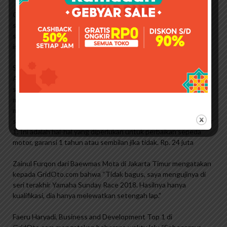
Gambar 1 – Instruksi sekering ECU Setelah membersihkan
sensor MAF, lanjutkan dengan reset ECU. Lepaskan kotak
sekering di bagian belakang kanan baterai. Gambar 1 berisi
instruksi sekering ECU (panah merah).
Sekring di kotak Aerio dapat dibaca di kompartemen mesin
Aerio atau sekring di manual. Tapi ada relay di luar sana dan
sayangnya tidak ada penjelasan tentang apa yang dilakukan
masing-masing relay. Pemula bertanya di forum, beberapa
menjawab, tetapi kebanyakan tidak tahu. hmm Tulis apa yang
sudah Anda ketahui. Nanti diupdate lagi…..
Baca juga Gambar
1: Ini adalah hal-hal yang diperlukan untuk perbaikan sepeda
motor, garansi 1 tahun atau sembilan jika tidak. Rp. 24 juta
Zainul Furqon dari Baewmas Mota di Jakarta Timur mengatakan
kepada GridOto.com bahwa “Tidak bagus, saya mengujinya di
seri terakhir Yamaha Sunday Race 2018. Hasilnya hanya
kualifikasi, dia hanya melewatkan setengah lap.”
Faeru Haryadi, Business and Development Top 1 di