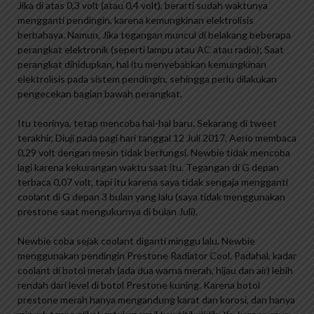
Jika di atas 0,3 volt (atau 0,4 volt), berarti sudah waktunya
mengganti pendingin, karena kemungkinan elektrolisis
berbahaya. Namun, Jika tegangan muncul di belakang beberapa
perangkat elektronik (seperti lampu atau AC atau radio); Saat
perangkat dihidupkan, hal itu menyebabkan kemungkinan
elektrolisis pada sistem pendingin, sehingga perlu dilakukan
pengecekan bagian bawah perangkat.
Itu teorinya, tetap mencoba hal-hal baru. Sekarang di tweet
terakhir, Diuji pada pagi hari tanggal 12 Juli 2017, Aerio membaca
0,29 volt dengan mesin tidak berfungsi. Newbie tidak mencoba
lagi karena kekurangan waktu saat itu. Tegangan di G depan
terbaca 0,07 volt, tapi itu karena saya tidak sengaja mengganti
coolant di G depan 3 bulan yang lalu (saya tidak menggunakan
prestone saat mengukurnya di bulan Juli).
Newbie coba sejak coolant diganti minggu lalu. Newbie
menggunakan pendingin Prestone Radiator Cool. Padahal, kadar
coolant di botol merah (ada dua warna merah, hijau dan air) lebih
rendah dari level di botol Prestone kuning. Karena botol
prestone merah hanya mengandung karat dan korosi, dan hanya