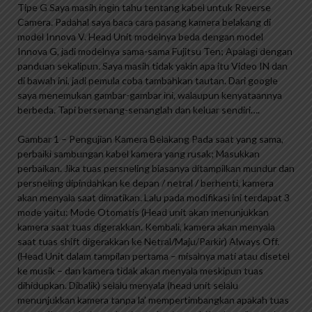
Tipe G Saya masih ingin tahu tentang kabel untuk Reverse
Camera. Padahal saya baca cara pasang kamera belakang di
model Innova V. Head Unit modelnya beda dengan model
Innova G, jadi modelnya sama-sama Fujitsu Ten; Apalagi dengan
panduan sekalipun. Saya masih tidak yakin apa itu Video IN dan
di bawah ini, jadi pemula coba tambahkan tautan. Dari google
saya menemukan gambar-gambar ini, walaupun kenyataannya
berbeda. Tapi bersenang-senanglah dan keluar sendiri….
Gambar 1 – Pengujian Kamera Belakang Pada saat yang sama,
perbaiki sambungan kabel kamera yang rusak; Masukkan
perbaikan. Jika tuas persneling biasanya ditampilkan mundur dan
persneling dipindahkan ke depan / netral / berhenti, kamera
akan menyala saat dimatikan. Lalu pada modifikasi ini terdapat 3
mode yaitu: Mode Otomatis (Head unit akan menunjukkan
kamera saat tuas digerakkan. Kembali, kamera akan menyala
saat tuas shift digerakkan ke Netral/Maju/Parkir) Always Off.
(Head Unit dalam tampilan pertama – misalnya mati atau disetel
ke musik – dan kamera tidak akan menyala meskipun tuas
dihidupkan. Dibalik) selalu menyala (head unit selalu
menunjukkan kamera tanpa la’ mempertimbangkan apakah tuas