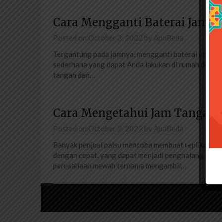
Cara Mengganti Baterai Jam 
Posted on
October 3, 2022
by
ApaBeda
Tergantung pada jamnya, mengganti baterai untuk 
sederhana yang dapat Anda lakukan di rumah dengan 
tangan dan…
Cara Mengetahui Jam Tangan 
Posted on
October 2, 2022
by
ApaBeda
Banyak penjual palsu mencoba membuat replika jam
dengan cepat, yang dapat menjadi penghalang besar 
perusahaan mewah ternama mengambil…