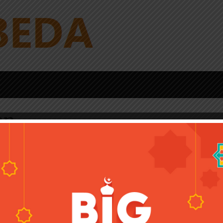
an
an T500 Plus
dan T500 plus? Smartwatch bukan hanya sekadar alat
ndukung, bahkan bisa terhubung ke smartphone. Selain itu,