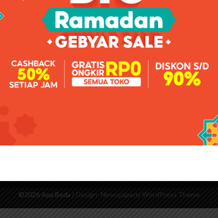
Tangan
membuatnya berdetak lagi seringkali merupakan tugas
beberapa alat dan teknik yang tepat. Pergi ke bengkel jam
Palsu
 tangan terkenal dengan harapan menghasilkan uang
jika Anda ingin membeli arloji baru. Untungnya, banyak
©2026 Apa Beda
| Design:
Newspaperly WordPress Theme