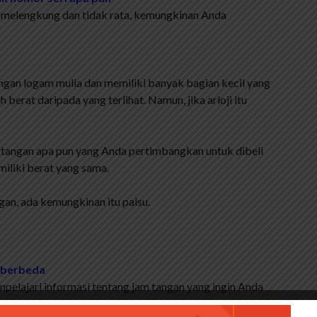
ihat melengkung dan tidak rata, kemungkinan Anda
engan logam mulia dan memiliki banyak bagian kecil yang
ih berat daripada yang terlihat. Namun, jika arloji itu
 tangan apa pun yang Anda pertimbangkan untuk dibeli
miliki berat yang sama.
ngan, ada kemungkinan itu palsu.
g berbeda
empelajari informasi tentang jam tangan yang ingin Anda
 serta harga yang dijual. Demikian pula, pelajari gaya