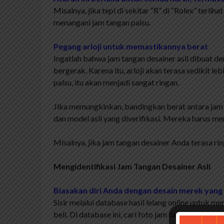
Misalnya, jika tepi di sekitar “R” di “Rolex” terl
menangani jam tangan palsu.
Pegang arloji untuk memastikannya berat
Ingatlah bahwa jam tangan desainer asli dibuat d
bergerak. Karena itu, arloji akan terasa sedikit leb
palsu, itu akan menjadi sangat ringan.
Jika memungkinkan, bandingkan berat antara jam
dan model asli yang diverifikasi. Mereka harus me
Misalnya, jika jam tangan desainer Anda terasa ri
Mengidentifikasi Jam Tangan Desainer Asli
Biasakan diri Anda dengan desain merek yan
Sisir melalui database hasil lelang online untuk m
beli. Di database ini, cari foto jam tangan desainer