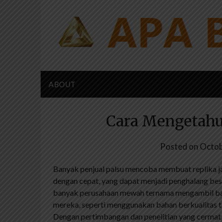
Skip
to
content
ABOUT
Cara Mengetahu
Posted on
Octob
Banyak penjual palsu mencoba membuat replika j
dengan cepat, yang dapat menjadi penghalang besa
banyak perusahaan mewah ternama mengambil ba
mereka, seperti menggunakan bahan berkualitas tin
Dengan pertimbangan dan penelitian yang cermat,