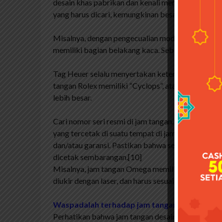
desain khas pabrikan dan kenali merek dagang, det
yang harus dicari, kemungkinan besar Anda tidak a
Misalnya, dengan pengecualian model langka yang
memiliki bagian belakang kaca. Sebaliknya, mere
Tag Heuer selalu menyertakan keterangan “Buatan
tangan Rolex memiliki “Cyclops”, atau kotak kaca
lebih besar.
Cari nomor seri resmi di jam tangan. Perhatikan 
yang tercetak di suatu tempat di jam tangan, yan
dan/atau garansi. Pastikan bahwa semua nomor atau 
dicetak sembarangan.[10]
Misalnya, jam tangan Omega memiliki nomor seri
diukir dengan laser, dan harus sesuai dengan nomo
Waspadalah terhadap jam tangan dengan desa
Perhatikan bahwa jam tangan desainer memiliki de