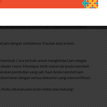
derhana. Cari desain yang kompleks dan konsisten di
yang umumnya menunjukkan bahwa jam tangan itu mewah
t tautan di pita, sementara jam tangan palsu mungkin
li jam dengan setidaknya 3 tautan atau kolom.
al kembali. Cara terbaik untuk menghindari jam tangan
i dealer resmi. Meskipun lebih mahal daripada membeli
akukan pembelian yang sah. Saat Anda membeli jam
 disertakan dengan semua dokumen yang memverifikasi
 Anda, lakukan pencarian online atau hubungi