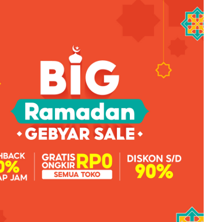
ail gelang umum, dan tali jamnya. Jika Anda tahu apa
kan tertipu oleh yang palsu.
 dibuat pada tahun 1930-an, jam tangan Rolex tidak
ka memiliki dukungan logam.
 Swiss” di sepanjang bagian bawah tampilan jam. Jam
 kecil di bagian mukanya yang membuat tanggal terlihat
bahwa jam tangan desainer memiliki nomor alfanumerik
g cocok dengan nomor yang diberikan pada kasing
label lain diukir dengan laser dengan jelas, dan tidak
 di sepanjang bagian bawahnya. Nomor-nomor ini akan
r seri pada garansi Anda.
in pita sederhana
sain yang lebih kompleks secara keseluruhan, dan