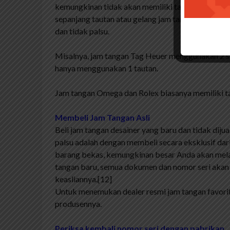
kemungkinan tidak akan memiliki tali jam yang se
sepanjang tautan atau gelang jam tangan Anda, 
dan tidak palsu.
Misalnya, jam tangan Tag Heuer menggunakan 2 se
hanya menggunakan 1 tautan.
Jam tangan Omega dan Rolex biasanya memiliki ta
Membeli Jam Tangan Asli
Beli jam tangan desainer yang baru dan tidak diju
palsu adalah dengan membeli secara eksklusif dar
barang bekas, kemungkinan besar Anda akan mel
tangan baru, semua dokumen dan nomor seri akan
keasliannya.[12]
Untuk menemukan dealer resmi jam tangan favorit
produsennya.
Periksa kembali nomor seri dengan pabrikan